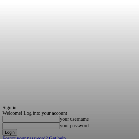
Sign in
Welcome! Log into your account
your username
your password
Forgot your password? Get help