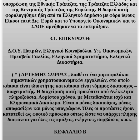
υποχρέωση της Εθνικής Τράπεζας, της Τράπεζας Ελλάδος και
της Κεντρικής Τράπεζας της Ευρώπης. Η δωρεά αυτή
φορολογήθηκε ήδη από το Ελληνικό Δημόσιο με φόρο ύψους
Είκοσι επτά Δις. Ευρώ και το Υπουργείο Οικονομικών και το
ΣΔΟΕ αρνήθηκαν να τα εισπράξουν.
3.1. ΕΠΙΚΥΡΩΣΗ:
Δ.Ο.Υ. Πατρών, Ελληνικό Κοινοβούλιο, Υπ. Οικονομικών,
Πρεσβεία Γαλλίας, Ελληνικό Χρηματιστήριο, Ελληνικά
Δικαστήρια.
( * ) ΑΡΤΕΜΗΣ ΣΩΡΡΑΣ , διαθέτει ένα χαρτοφυλάκιο
σημαντικών χρηματοοικονομικών εργαλειών, στο οποίο
κάποια είναι ιδιοκτήτης και κάποια είναι νόμιμος δικαιούχος –
διαχειριστής. Η διαχείριση αυτή προκύπτει από Ανέκκλητα
πληρεξούσια, Αορίστου χρόνου, με Μεταθανάτια ισχύ και
Κληρονομικό Δικαίωμα. Είναι ο μόνος δικαιούχος, μόνος
αποφασίζων και μόνος υπογράφων. Όλες οι προτάσεις έχουν
κατατεθεί ως φυσικό πρόσωπο ούτως ώστε να υπάρχει πλήρης
διαφάνεια για όλες τις πράξεις, ενέργειες, συμβάσεις κ.ο.κ.
ΚΕΦΑΛΑΙΟ Β