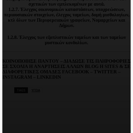
σχετικών των εμπλεκομένων με αυτά.
1.2.7. Έλεγχος οικονομικών καταστάσεων, υποχρεώσεων,
περιουσιακών στοιχείων, έλεγχος ταμείων, δομή μισθολογίων,
κτλ όλων των Περιφερειακών γραφείων, Νομαρχείων και
Δήμων.
1.2.8. Έλεγχος των εξοπλιστικών ταμείων και των ταμείων
μυστικών κονδυλίων.
ΚΟΙΝΟΠΟΙΗΣΕ ΠΑΝΤΟΥ – ΔΙΑΔΩΣΕ ΤΙΣ ΠΛΗΡΟΦΟΡΙΕΣ
ΣΕ ΣΧΟΛΙΑ H ΑΝAΡΤΗΣΕΙΣ ΑΛΛΩΝ BLOG H SITES & ΣΕ
ΔΙΑΦΟΡΕTIKEΣ ΟΜΑΔΕΣ FACEBOOK – TWITTER –
INSTAGRAM – LINKEDIN
TAGS
ΥΓΕΙΑ
Facebook
Twitter
Pinterest
WhatsA