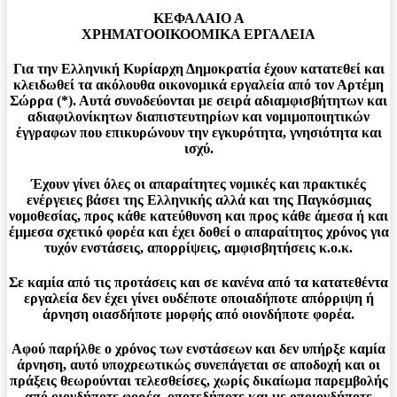
ΚΕΦΑΛΑΙΟ Α
ΧΡΗΜΑΤΟΟΙΚΟΟΜΙΚΑ ΕΡΓΑΛΕΙΑ
Για την Ελληνική Κυρίαρχη Δημοκρατία έχουν κατατεθεί και
κλειδωθεί τα ακόλουθα οικονομικά εργαλεία από τον Αρτέμη
Σώρρα (*). Αυτά συνοδεύονται με σειρά αδιαμφισβήτητων και
αδιαφιλονίκητων διαπιστευτηρίων και νομιμοποιητικών
έγγραφων που επικυρώνουν την εγκυρότητα, γνησιότητα και
ισχύ.
Έχουν γίνει όλες οι απαραίτητες νομικές και πρακτικές
ενέργειες βάσει της Ελληνικής αλλά και της Παγκόσμιας
νομοθεσίας, προς κάθε κατεύθυνση και προς κάθε άμεσα ή και
έμμεσα σχετικό φορέα και έχει δοθεί ο απαραίτητος χρόνος για
τυχόν ενστάσεις, απορρίψεις, αμφισβητήσεις κ.ο.κ.
Σε καμία από τις προτάσεις και σε κανένα από τα κατατεθέντα
εργαλεία δεν έχει γίνει ουδέποτε οποιαδήποτε απόρριψη ή
άρνηση οιασδήποτε μορφής από οιονδήποτε φορέα.
Αφού παρήλθε ο χρόνος των ενστάσεων και δεν υπήρξε καμία
άρνηση, αυτό υποχρεωτικώς συνεπάγεται σε αποδοχή και οι
πράξεις θεωρούνται τελεσθείσες, χωρίς δικαίωμα παρεμβολής
από οιονδήποτε φορέα, οποτεδήποτε και με οποιονδήποτε