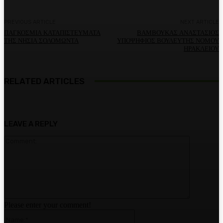
PREVIOUS ARTICLE
NEXT ARTICLE
ΠΑΓΚΟΣΜΙΑ ΚΑΤΑΠΙΣΤΕΥΜΑΤΑ
ΒΑΜΒΟΥΚΑΣ ΑΝΑΣΤΑΣΙΟΣ
ΤΗΣ ΝΗΣΙΑ ΣΟΛΟΜΩΝΤΑ
ΥΠΟΨΗΦΙΟΣ ΒΟΥΛΕΥΤΗΣ ΝΟΜΟΥ
ΗΡΑΚΛΕΙΟΥ
RELATED ARTICLES
LEAVE A REPLY
Comment:
Please enter your comment!
Name:*