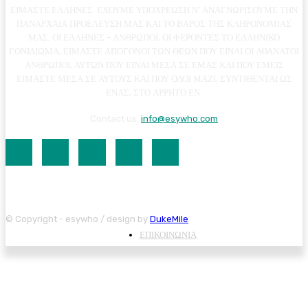
ΕΙΜΑΣΤΕ ΕΛΛΗΝΕΣ. ΕΧΟΥΜΕ ΥΠΟΧΡΕΩΣΗ Ν' ΑΝΑΓΝΩΡΙΣΟΥΜΕ ΤΗΝ
ΠΑΝΑΡΧΑΙΑ ΠΡΟΕΛΕΥΣΗ ΜΑΣ ΚΑΙ ΤΟ ΒΑΡΟΣ ΤΗΣ ΚΛΗΡΟΝΟΜΙΑΣ
ΜΑΣ. ΟΙ ΕΛΛΗΝΕΣ - ΑΝΘΡΩΠΟΙ, ΟΙ ΦΕΡΟΝΤΕΣ ΤΟ ΕΛΛΗΝΙΚΟ
ΓΟΝΙΔΙΩΜΑ, ΕΙΜΑΣΤΕ ΑΠΟΓΟΝΟΙ ΤΩΝ ΘΕΩΝ ΠΟΥ ΕΙΝΑΙ ΟΙ ΑΘΑΝΑΤΟΙ
ΑΝΘΡΩΠΟΙ, ΑΥΤΩΝ ΠΟΥ ΕΙΝΑΙ ΜΕΣΑ ΣΕ ΕΜΑΣ ΚΑΙ ΠΟΥ ΕΜΕΙΣ
ΕΙΜΑΣΤΕ ΜΕΣΑ ΣΕ ΑΥΤΟΥΣ ΚΑΙ ΠΟΥ ΟΛΟΙ ΜΑΖΙ, ΣΥΝΤΙΘΕΝΤΑΙ ΩΣ
ΕΝΑΣ, ΣΤΟ ΑΡΡΗΤΟ ΕΝ.
Contact us:
info@esywho.com
© Copyright - esywho / design by
DukeMile
ΕΠΙΚΟΙΝΩΝΙΑ