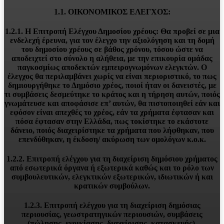
1.1. ΟΙΚΟΝΟΜΙΚΟΣ ΕΛΕΓΧΟΣ:
1.2.1. Η Επιτροπή Ελέγχου Δημοσίου χρέους: Θα προβεί σε μια
ενδελεχή έρευνα, για τον έλεγχο την αξιολόγηση και τη δομή
του δημοσίου χρέους σε βάθος χρόνου, τόσου ώστε να
αποδειχτεί στο σύνολο η αλήθεια, με την επικουρία ομάδας
παγκοσμίως αποδεκτών εμπειρογνωμόνων ελεγκτών. Ο
έλεγχος θα περιλαμβάνει χωρίς να είναι περιοριστικό, το πως
δημιουργήθηκε το Δημόσιο χρέος, ποιοί ήταν οι δανειστές, με
τι συμβάσεις δεσμεύτηκε το κράτος και η τήρηση αυτών, ποιός
γνωμάτευσε και αποφάσισε επ’ αυτών, θα πιστοποιηθεί εάν και
εφόσον είναι απεχθές το χρέος, εάν τα χρήματα έφτασαν και
πόσα έφτασαν στην Ελλάδα, πως τοκίστηκε το εκάστοτε
δάνειο, ποιός διαχειρίστηκε τα χρήματα που λήφθηκαν, που
επενδύθηκαν, η έκδοση/ ακύρωση των ομολόγων κ.ο.κ.
1.2.2. Επιτροπή ελέγχου για τη διαχείριση δημόσιου χρήματος
από εσωτερικά όργανα ή εξωτερικά καθώς και το ρόλο των
συμβουλευτικών, ελεγκτικών εξωτερικών, ιδιωτικών ή και
κρατικών συμβούλων.
1.2.3. Επιτροπή ελέγχου για τη διαχείριση δημόσιας
περιουσίας, γεωστρατηγικών περιουσιών, συμβάσεις
(πώλησης, ενοικίασης, διαχείρισης, κατασκευής),