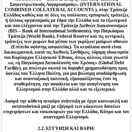
Συγκεντρωτικούς Λογαριασμούς», (INTERNATIONAL
COMBINED COLLATERAL ACCOUNTS ), στην Τράπεζα
Ελλάδος καθώς και σε όλες τις υπόλοιπες εμπορικές τράπεζες
ή άλλους οργανισμούς με έδρα την Ελλάδα και το εξωτερικό
και που ελέγχονται από την Τράπεζα Διεθνών Διακανονισμών
(BIS – Bank of International Settlements), την Παγκόσμια
Τράπεζα (World Bank), Federal Reserve και τις κεντρικές
τράπεζες των χωρών δια μέσου των γκρίζων/ μαύρων οθονών
(Επίπεδο υψίστης ασφαλείας). Τα κεφάλαια αυτά είναι
Δικαιωματικά, κατά τις Διεθνείς Συνθήκες, νόμιμη ιδιοκτησία
του Κυρίαρχου Ελληνικού Έθνους, όπως αλλιώς είναι γνωστό
ως «η Παγκόσμια Διευκόλυνση του Χρέους» (Global Debt
Facility), με απώτερο σκοπό να δομηθεί χρηματοδότηση προς
όφελος του Έλληνα Πολίτη, για μια βιώσιμη αναδιάρθρωση
και αναπτυξιακή πολιτική, εξασφαλίζοντας έτσι τη
σταθερότητα, την ασφάλεια και την αναγέννηση του
Ελληνισμού στην Ελλάδα αλλά και το εξωτερικό.
Αφορά την κάθετη αειφόρο ανάπτυξη με έργα κοινωφελή και
ανταποδοτικά μαζί με εξαγορά των κόκκινων δανείων
επιχειρήσεων και νοικοκυριών για την Ελλάδα, Κύπρο και τον
απανταχού Ελληνισμό.
2.2. ΕΓΓΥΗΣΗ ΚΑΙ ΒΑΡΗ: