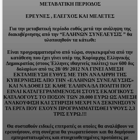
ΜΕΤΑΒΑΤΙΚΗ ΠΕΡΙΟΔΟΣ
ΕΡΕΥΝΕΣ , ΕΛΕΓΧΟΣ ΚΑΙ ΜΕΛΕΤΕΣ
Για την μεταβατική περίοδο ευθύς μετά την ανάληψη της
διακυβέρνησης από την “ΕΛΛΗΝΩΝ ΣΥΝΕΛΕΥΣΙΣ ” θα
υλοποιηθούν τα κάτωθι:
Είναι προγραμματισμένο από τώρα, συγκεκριμένα από την
κατάθεση που έχει γίνει υπέρ της Κυρίαρχης Ελληνικής
Δημοκρατίας (στους Έλληνες ιθαγενείς πολίτες) των 600 δις
δολαρίων από τις 28/ 09/ 2012 ΝΑ ΓΙΝΕΙ ΑΜΕΣΗ
ΕΚΤΑΜΙΕΥΣΗ ΕΥΘΥΣ ΜΕ ΤΗΝ ΑΝΑΛΗΨΗ ΤΗΣ
ΚΥΒΕΡΝΗΣΗΣ ΑΠΟ ΤΗΝ «ΕΛΛΗΝΩΝ ΣΥΝΕΛΕΥΣΗΣ»
ΚΑΙ ΝΑ ΔΟΘΕΙ ΣΕ ΚΑΘΕ ΈΛΛΗΝΑ/ΔΑ ΠΟΛΙΤΗ ΠΟΥ
ΕΙΝΑΙ ΚΑΤΑΓΕΓΡΑΜΜΕΝΟΣ/Η ΣΤΟΥΣ ΕΚΛΟΓΙΚΟΥΣ
ΚΑΤΑΛΟΓΟΥΣ ΤΟ ΠΟΣΟΝ ΤΩΝ 20.000 ΕΥΡΩ ΩΣ ΑΜΕΣΗ
ΑΝΑΚΟΥΦΙΣΗ ΚΑΙ ΣΤΗΡΙΞΗ ΜΕΧΡΙ ΝΑ ΞΕΚΙΝΗΣΟΥΝ
ΤΑ ΕΡΓΑ ΠΟΥ ΕΧΟΥΝ ΠΡΟΓΡΑΜΜΑΤΙΣΘΕΙ ΥΨΟΥΣ 2,3
ΤΡΙΣ ΕΥΡΩ.!!!
Θα συσταθούν ειδικές επιτροπές οι οποίες θα αναλάβουν να
ερευνήσουν, στη συνέχεια θα γνωματεύσουν και θα δομήσουν
εμπεριστατωμένες και στοιχειοθετημένες προτάσεις με