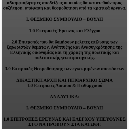
αδιαμφισβήτητες αποδείξεις οι οποίες θα κατατεθούν προς
συζήτηση, απόφαση και θεσμοθέτηση από τα κρατικά όργανα.
Ι. ΘΕΣΜΙΚΟ ΣΥΜΒΟΥΛΙΟ – ΒΟΥΛΗ
1.0 Επιτροπές Έρευνας και Ελέγχου
2.0 Επιτροπές που θα δομήσουν μελέτες επίλυσης των
ξεχωριστών θεμάτων, Ανάπτυξης και Ανασυγκρότησης της
Ελληνικής οικονομίας και τη χάραξη της πολιτικής και
πολιτιστικής γεωστρατηγικής,
3.0 Επιτροπές Θεσμοθέτησης των εγκεκριμένων αποφάσεων
ΔΙΚΑΣΤΙΚΗ ΑΡΧΗ ΚΑΙ ΠΕΙΘΑΡΧΙΚΟ ΣΩΜΑ
1.0 Επιτροπές Δικαίου & Πειθαρχικού
ΑΝΑΛΥΤΙΚΑ:
Ι. ΘΕΣΜΙΚΟ ΣΥΜΒΟΥΛΙΟ – ΒΟΥΛΗ
1.0 ΕΠΙΤΡΟΠΕΣ ΕΡΕΥΝΑΣ ΚΑΙ ΕΛΕΓΧΟΥ ΥΠΕΥΘΥΝΕΣ
ΣΤΟ ΝΑ ΠΡΟΒΟΥΝ ΣΤΑ ΚΑΤΩΘΙ: