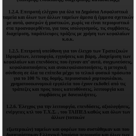
1.2.4. Επιτροπή ελέγχου για όλα τα Δημόσια Ασφαλιστικά
ταμεία και όλων των άλλων ταμείων άμεσα ή έμμεσα σχετικών
με αυτά, φανερών ή μυστικών, χωρίς να είναι περιοριστικό
στα προαναφερθέντα, για τους ισολογισμούς, τις συμβάσεις,
διαχείριση, παράπλευρες πράξεις με χρήση των κεφαλαίων
κ.ο.κ.
1.2.5. Επιτροπή υπεύθυνη για τον έλεγχο των Τραπεζικών
Ιδρυμάτων, λειτουργία, εγγυήσεις και βάρη, ,διαχείριση των
κεφαλαίων και επενδύσεις που έγιναν απ’ αυτά, συγχωνεύσεις,
κεφαλαιοποιήσεις και ανακεφαλαιοποιήσεις, η μετοχική
σύνθεση σε όλα τα επίπεδα μέχρι το τελικό φυσικό πρόσωπο
για το 100 % της δομής, περιουσιακό χαρτοφυλάκιο,
χρηματοοικονομικά εργαλεία που έχουν εκδοθεί από τις
τράπεζες και προς ποιες κατευθύνσεις, λειτουργία και
συμβάσεις με δανειολήπτες.
1.2.6. Έλεγχος για την λειτουργία, επενδύσεις, αξιολογήσεις,
ενέργειες κτλ του Τ.Χ.Σ. , του ΤΑΙΠΕΔ καθώς και όλων των
άλλων (τοπικών
εξωτερικών) ταμείων και φορέων που συστάθηκαν και που
διαχειρίστηκαν Ελληνική Δημόσια περιουσία και όλων των