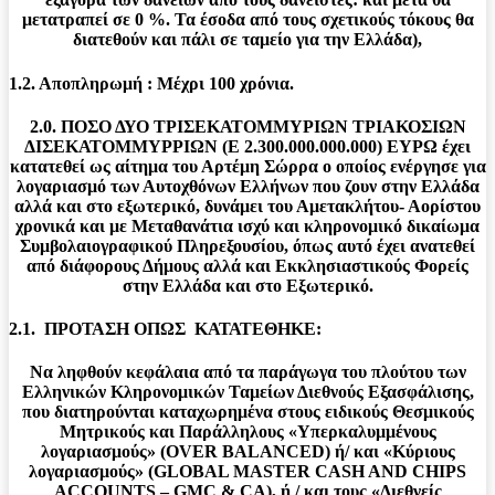
μετατραπεί σε 0 %. Τα έσοδα από τους σχετικούς τόκους θα
διατεθούν και πάλι σε ταμείο για την Ελλάδα),
1.2. Αποπληρωμή : Μέχρι 100 χρόνια.
2.0. ΠΟΣΟ ΔΥΟ ΤΡΙΣΕΚΑΤΟΜΜΥΡΙΩΝ ΤΡΙΑΚΟΣΙΩΝ
ΔΙΣΕΚΑΤΟΜΜΥΡΡΙΩΝ (Ε 2.300.000.000.000) ΕΥΡΩ έχει
κατατεθεί ως αίτημα του Αρτέμη Σώρρα ο οποίος ενέργησε για
λογαριασμό των Αυτοχθόνων Ελλήνων που ζουν στην Ελλάδα
αλλά και στο εξωτερικό, δυνάμει του Αμετακλήτου- Αορίστου
χρονικά και με Μεταθανάτια ισχύ και κληρονομικό δικαίωμα
Συμβολαιογραφικού Πληρεξουσίου, όπως αυτό έχει ανατεθεί
από διάφορους Δήμους αλλά και Εκκλησιαστικούς Φορείς
στην Ελλάδα και στο Εξωτερικό.
2.1. ΠΡΟΤΑΣΗ ΟΠΩΣ ΚΑΤΑΤΕΘΗΚΕ:
Να ληφθούν κεφάλαια από τα παράγωγα του πλούτου των
Ελληνικών Κληρονομικών Ταμείων Διεθνούς Εξασφάλισης,
που διατηρούνται καταχωρημένα στους ειδικούς Θεσμικούς
Μητρικούς και Παράλληλους «Υπερκαλυμμένους
λογαριασμούς» (OVER BALANCED) ή/ και «Κύριους
λογαριασμούς» (GLOBAL MASTER CASH AND CHIPS
ACCOUNTS – GMC & CA), ή / και τους «Διεθνείς