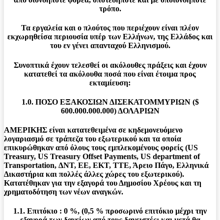
τρόπο.
Τα εργαλεία και ο πλούτος που περιέχουν είναι πλέον
εκχωρηθείσα περιουσία υπέρ των Ελλήνων, της Ελλάδος και
του εν γένει απανταχού Ελληνισμού.
Συνοπτικά έχουν τελεσθεί οι ακόλουθες πράξεις και έχουν
κατατεθεί τα ακόλουθα ποσά που είναι έτοιμα προς
εκταμίευση:
1.0. ΠΟΣΟ ΕΞΑΚΟΣΙΩΝ ΔΙΣΕΚΑΤΟΜΜΥΡΙΩΝ ($
600.000.000.000) ΔΟΛΑΡΙΩΝ
ΑΜΕΡΙΚΗΣ είναι κατατεθειμένα σε κηδεμονευόμενο
λογαριασμό σε τράπεζα του εξωτερικού και τα οποία
επικυρώθηκαν από όλους τους εμπλεκομένους φορείς (US
Treasury, US Treasury Offset Payments, US department of
Transportation, ΔΝΤ, ΕΕ, ΕΚΤ, ΤΤΕ, Άρειο Πάγο, Ελληνικά
Δικαστήρια και πολλές άλλες χώρες του εξωτερικού).
Κατατέθηκαν για την εξαγορά του Δημοσίου Χρέους και τη
χρηματοδότηση των νέων αναγκών.
1.1. Επιτόκιο : 0 %, (0,5 % προσωρινό επιτόκιο μέχρι την
εξαγορά των δανείων από τους δανειστές: και μετά θα