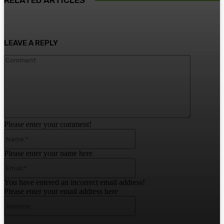
LEAVE A REPLY
Comment:
Please enter your comment!
Name:*
Please enter your name here
Email:*
You have entered an incorrect email address!
Please enter your email address here
Website: