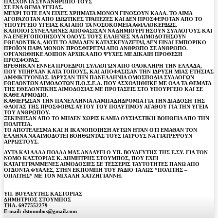
ΠΑΣΧΟΝΤΑ ΣΥΝΑΝΘΡΩΠΟ ΤΟΥΣ
ΣΕ ΕΝΑ ΘΕΜΑ ΥΓΕΙΑΣ.
ΜΕΧΡΙ ΤΟΤΕ ΕΑΝ ΕΙΧΕΣ ΧΡΗΜΑΤΑ ΜΟΝΟΝ ΓΙΝΟΣΟΥΝ ΚΑΛΑ. ΤΟ ΑΙΜΑ
ΑΓΟΡΑΖΟΤΑΝ ΑΠΟ ΙΔΙΩΤΙΚΕΣ ΤΡΑΠΕΖΕΣ ΚΑΙ ΔΕΝ ΠΡΟΣΦΕΡΟΤΑΝ ΑΠΟ ΤΟ
ΥΠΟΥΡΓΕΙΟ ΥΓΕΙΑΣ ΚΑΙ ΑΠΟ ΤΑ ΝΟΣΟΚΟΜΕΙΑ ΑΦΙΛΛΟΚΕΡΔΩΣ.
ΚΑΠΟΙΟΙ ΣΥΝΕΛΛΗΝΕΣ ΑΠΟΦΑΣΙΣΑΝ ΝΑ ΔΗΜΙΟΥΡΓΗΣΟΥΝ ΣΥΛΛΟΓΟΥΣ ΚΑΙ
ΝΑ ΕΝΕΡΓΟΠΟΙΗΣΟΥΝ ΟΛΟΥΣ ΤΟΥΣ ΕΛΛΗΝΕΣ ΝΑ ΑΙΜΟΔΟΤΗΣΟΥΝ
ΕΘΕΛΟΝΤΙΚΑ, ΔΙΟΤΙ ΤΟ ΑΙΜΑ ΔΕΝ ΚΑΤΑΣΚΕΥΑΖΕΤΑΙ, ΔΕΝ ΕΙΝΑΙ ΕΜΠΟΡΙΚΟ
ΠΡΟΪΟΝ ΠΑΡΑ ΜΟΝΟΝ ΠΡΟΣΦΕΡΕΤΑΙ ΑΠΟ ΑΝΘΡΩΠΟ ΣΕ ΑΝΘΡΩΠΟ.
ΟΡΓΑΝΩΘΗΚΕ ΛΟΙΠΟΝ ΑΡΧΙΚΑ ΑΠΟ ΨΥΧΕΣ ΜΕ ΔΙΚΑΙΗ ΠΡΟΘΕΣΗ
ΠΡΟΣΦΟΡΑΣ.
ΒΡΕΘΗΚΑΝ ΕΝΝΕΑ ΠΡΟΕΔΡΟΙ ΣΥΛΛΟΓΩΝ ΑΠΟ ΟΛΟΚΛΗΡΗ ΤΗΝ ΕΛΛΑΔΑ,
ΠΟΥ ΥΠΗΡΧΑΝ ΚΑΤΑ ΤΟΠΟΥΣ, ΚΑΙ ΑΠΟΦΑΣΙΣΑΝ ΤΗΝ ΙΔΡΥΣΗ ΜΙΑΣ ΕΤΗΣΙΑΣ
ΑΜΦΙΚΤΥΟΝΙΑΣ. ΙΔΡΥΣΑΝ ΤΗΝ ΠΑΝΕΛΛΗΝΙΑ ΟΜΟΣΠΟΔΙΑ ΣΥΛΛΟΓΩΝ
ΕΘΕΛΟΝΤΩΝ ΑΙΜΟΔΟΤΩΝ Π.Ο.Σ.Ε.Α. ΠΟΥ ΑΣΧΟΛΗΘΗΚΕ ΜΕ ΟΛΑ ΤΑ ΘΕΜΑΤΑ
ΤΗΣ ΕΘΕΛΟΝΤΙΚΗΣ ΑΙΜΟΔΟΣΙΑΣ ΜΕ ΠΡΟΤΑΣΕΙΣ ΣΤΟ ΥΠΟΥΡΓΕΙΟ ΚΑΙ ΣΕ
ΚΑΘΕ ΑΡΜΟΔΙΟ.
ΚΑΘΙΕΡΩΣΑΝ ΤΗΝ ΠΑΝΕΛΛΗΝΙΑ ΛΑΜΠΑΔΗΔΡΟΜΙΑ ΓΙΑ ΤΗΝ ΔΙΑΔΟΣΗ ΤΗΣ
ΦΛΟΓΑΣ ΤΗΣ ΠΡΟΣΦΟΡΑΣ ΑΥΤΟΥ ΤΟΥ ΠΟΛΥΤΙΜΟΥ ΑΓΑΘΟΥ ΓΙΑ ΤΗΝ ΥΓΕΙΑ
ΤΟΥ ΑΝΘΡΩΠΟΥ.
ΞΕΚΙΝΗΣΑΝ ΑΠΟ ΤΟ ΜΗΔΕΝ ΧΩΡΙΣ ΚΑΜΙΑ ΟΥΣΙΑΣΤΙΚΗ ΒΟΗΘΕΙΑ ΑΠΟ ΤΗΝ
ΠΟΛΙΤΕΙΑ.
ΤΟ ΑΠΟΤΕΛΕΣΜΑ ΚΑΙ Η ΙΚΑΝΟΠΟΙΗΣΗ ΑΥΤΩΝ ΗΤΑΝ ΟΤΙ ΕΜΑΘΑΝ ΤΟΝ
ΕΛΛΗΝΑ ΝΑ ΑΙΜΟΔΟΤΕΙ ΒΟΗΘΩΝΤΑΣ ΤΟΥΣ ΙΑΤΡΟΥΣ ΝΑ ΓΙΑΤΡΕΨΟΥΝ
ΑΡΡΩΣΤΟΥΣ.
ΑΥΤΑ ΚΑΙ ΑΛΛΑ ΠΟΛΛΑ ΜΑΣ ΑΝΑΛΥΕΙ Ο ΥΠ. ΒΟΥΛΕΥΤΗΣ ΤΗΣ Ε.ΣΥ. ΓΙΑ ΤΟΝ
ΝΟΜΟ ΚΑΣΤΟΡΙΑΣ Κ. ΔΗΜΗΤΡΗΣ ΣΤΟΥΜΠΟΣ, ΠΟΥ ΕΧΕΙ
ΚΑΤΑΓΕΓΡΑΜΜΕΝΕΣ ΑΙΜΟΔΟΣΙΕΣ ΣΕ ΤΕΣΣΕΡΙΣ ΤΑΥΤΟΤΗΤΕΣ ΠΑΝΩ ΑΠΟ
ΟΓΔΟΝΤΑ ΦΥΑΛΕΣ, ΣΤΗΝ ΕΚΠΟΜΠΗ ΤΟΥ ΡΑΔΙΟ ΤΑΛΩΣ ”ΠΟΛΙΤΗΣ –
ΟΠΛΙΤΗΣ” ΜΕ ΤΟΝ ΜΙΧΑΛΗ ΧΑΤΖΗΓΙΑΝΝΗ.
ΥΠ. ΒΟΥΛΕΥΤΗΣ ΚΑΣΤΟΡΙΑΣ
ΔΗΜΗΤΡΙΟΣ ΣΤΟΥΜΠΟΣ
ΤΗΛ. 6977552279
E-mail: dstoumbos@gmail.com