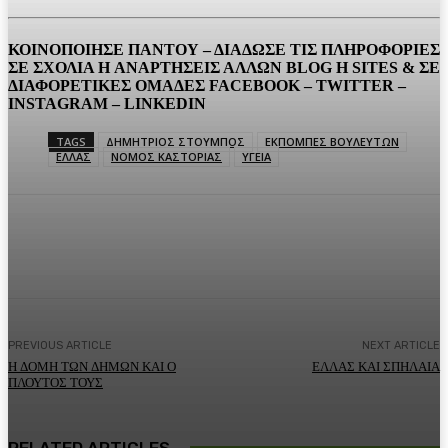
ΚΟΙΝΟΠΟΙΗΣΕ ΠΑΝΤΟΥ – ΔΙΑΔΩΣΕ ΤΙΣ ΠΛΗΡΟΦΟΡΙΕΣ
ΣΕ ΣΧΟΛΙΑ H ΑΝAΡΤΗΣΕΙΣ ΑΛΛΩΝ BLOG H SITES & ΣΕ
ΔΙΑΦΟΡΕTIKEΣ ΟΜΑΔΕΣ FACEBOOK – TWITTER –
INSTAGRAM – LINKEDIN
TAGS
ΔΗΜΗΤΡΙΟΣ ΣΤΟΥΜΠΟΣ
ΕΚΠΟΜΠΕΣ ΒΟΥΛΕΥΤΩΝ
ΕΛΛΑΣ
ΝΟΜΟΣ ΚΑΣΤΟΡΙΑΣ
ΥΓΕΙΑ
Facebook
Twitter
Pinterest
WhatsA
PREVIOUS ARTICLE
NEXT ARTICLE
Η ΔΟΜΗ ΤΩΝ ΔΗΜΩΝ ΚΑΙ Ο
ΕΛΛΑΣ ΚΑΙ ΣΠΗΛΑΙΑ
ΠΛΟΥΤΟΣ ΤΟΥΣ
RELATED ARTICLES