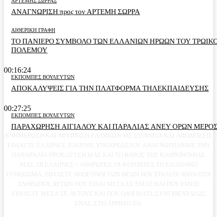
ΑΡΤΕΜΗΣ ΣΩΡΡΑΣ
ΑΝΑΓΝΩΡΙΣΗ προς τον ΑΡΤΕΜΗ ΣΩΡΡΑ
ΑΙΘΕΡΙΚΗ ΓΡΑΦΗ
ΤΟ ΠΑΝΙΕΡΟ ΣΥΜΒΟΛΟ ΤΩΝ ΕΛΛΑΝΙΩΝ ΗΡΩΩΝ ΤΟΥ ΤΡΩΙΚ
ΠΟΛΕΜΟΥ
00:16:24
ΕΚΠΟΜΠΕΣ ΒΟΥΛΕΥΤΩΝ
ΑΠΟΚΑΛΥΨΕΙΣ ΓΙΑ ΤΗΝ ΠΛΑΤΦΟΡΜΑ ΤΗΛΕΚΠΑΙΔΕΥΣΗΣ
00:27:25
ΕΚΠΟΜΠΕΣ ΒΟΥΛΕΥΤΩΝ
ΠΑΡΑΧΩΡΗΣΗ ΑΙΓΙΑΛΟΥ ΚΑΙ ΠΑΡΑΛΙΑΣ ΑΝΕΥ ΟΡΩΝ ΜΕΡΟΣ
ΕΝΗΜΕΡΩΣΗ ΚΑΙ ΑΦΥΠΝΙΣΗ ΕΛΛΗΝΩΝ ΜΕ ΣΤΟΙΧΕΙΑ ΚΑΙ ΑΠΟΔΕΙΞΕΙΣ
ΕΙΜΑΣΤΕ ΕΛΛΗΝΕΣ. ΕΧΟΥΜΕ ΥΠΟΧΡΕΩΣΗ Ν' ΑΝΑΓΝΩΡΙΣΟΥΜΕ ΤΗΝ
ΠΑΝΑΡΧΑΙΑ ΠΡΟΕΛΕΥΣΗ ΜΑΣ ΚΑΙ ΤΟ ΒΑΡΟΣ ΤΗΣ ΚΛΗΡΟΝΟΜΙΑΣ
ΜΑΣ. ΟΙ ΕΛΛΗΝΕΣ - ΑΝΘΡΩΠΟΙ, ΟΙ ΦΕΡΟΝΤΕΣ ΤΟ ΕΛΛΗΝΙΚΟ
ΓΟΝΙΔΙΩΜΑ, ΕΙΜΑΣΤΕ ΑΠΟΓΟΝΟΙ ΤΩΝ ΘΕΩΝ ΠΟΥ ΕΙΝΑΙ ΟΙ ΑΘΑΝΑΤΟΙ
ΑΝΘΡΩΠΟΙ, ΑΥΤΩΝ ΠΟΥ ΕΙΝΑΙ ΜΕΣΑ ΣΕ ΕΜΑΣ ΚΑΙ ΠΟΥ ΕΜΕΙΣ
ΕΙΜΑΣΤΕ ΜΕΣΑ ΣΕ ΑΥΤΟΥΣ ΚΑΙ ΠΟΥ ΟΛΟΙ ΜΑΖΙ, ΣΥΝΤΙΘΕΝΤΑΙ ΩΣ
ΕΝΑΣ, ΣΤΟ ΑΡΡΗΤΟ ΕΝ.