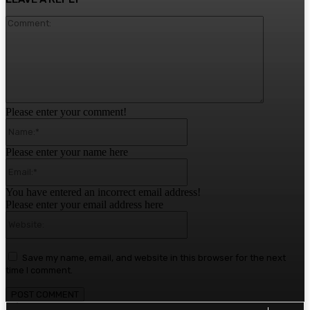
Comment:
Please enter your comment!
Name:*
Please enter your name here
Email:*
You have entered an incorrect email address!
Please enter your email address here
Website:
Save my name, email, and website in this browser for the next
time I comment.
1,780
Fans