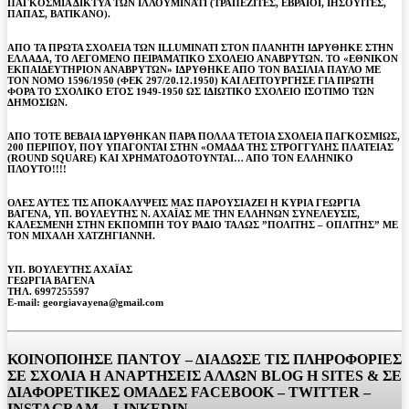
ΠΑΓΚΟΣΜΙΑ ΔΙΚΤΥΑ ΤΩΝ ΙΛΛΟΥΜΙΝΑΤΙ (ΤΡΑΠΕΖΙΤΕΣ, ΕΒΡΑΙΟΙ, ΙΗΣΟΥΙΤΕΣ,
ΠΑΠΑΣ, ΒΑΤΙΚΑΝΟ).
ΑΠΟ ΤΑ ΠΡΩΤΑ ΣΧΟΛΕΙΑ ΤΩΝ ILLUMINATI ΣΤΟΝ ΠΛΑΝΗΤΗ ΙΔΡΥΘΗΚΕ ΣΤΗΝ
ΕΛΛΑΔΑ, ΤΟ ΛΕΓΟΜΕΝΟ ΠΕΙΡΑΜΑΤΙΚΟ ΣΧΟΛΕΙΟ ΑΝΑΒΡΥΤΩΝ. ΤΟ «ΕΘΝΙΚΟΝ
ΕΚΠΑΙΔΕΥΤΗΡΙΟΝ ΑΝΑΒΡΥΤΩΝ» ΙΔΡΥΘΗΚΕ ΑΠΟ ΤΟΝ ΒΑΣΙΛΙΑ ΠΑΥΛΟ ΜΕ
ΤΟΝ ΝΟΜΟ 1596/1950 (ΦΕΚ 297/20.12.1950) ΚΑΙ ΛΕΙΤΟΥΡΓΗΣΕ ΓΙΑ ΠΡΩΤΗ
ΦΟΡΑ ΤΟ ΣΧΟΛΙΚΟ ΕΤΟΣ 1949-1950 ΩΣ ΙΔΙΩΤΙΚΟ ΣΧΟΛΕΙΟ ΙΣΟΤΙΜΟ ΤΩΝ
ΔΗΜΟΣΙΩΝ.
ΑΠΟ ΤΟΤΕ ΒΕΒΑΙΑ ΙΔΡΥΘΗΚΑΝ ΠΑΡΑ ΠΟΛΛΑ ΤΕΤΟΙΑ ΣΧΟΛΕΙΑ ΠΑΓΚΟΣΜΙΩΣ,
200 ΠΕΡΙΠΟΥ, ΠΟΥ ΥΠΑΓΟΝΤΑΙ ΣΤΗΝ «ΟΜΑΔΑ ΤΗΣ ΣΤΡΟΓΓΥΛΗΣ ΠΛΑΤΕΙΑΣ
(ROUND SQUARE) ΚΑΙ ΧΡΗΜΑΤΟΔΟΤΟΥΝΤΑΙ… ΑΠΟ ΤΟΝ ΕΛΛΗΝΙΚΟ
ΠΛΟΥΤΟ!!!!
ΟΛΕΣ ΑΥΤΕΣ ΤΙΣ ΑΠΟΚΑΛΥΨΕΙΣ ΜΑΣ ΠΑΡΟΥΣΙΑΖΕΙ Η ΚΥΡΙΑ ΓΕΩΡΓΙΑ
ΒΑΓΕΝΑ, ΥΠ. ΒΟΥΛΕΥΤΗΣ Ν. ΑΧΑΪΑΣ ΜΕ ΤΗΝ ΕΛΛΗΝΩΝ ΣΥΝΕΛΕΥΣΙΣ,
ΚΑΛΕΣΜΕΝΗ ΣΤΗΝ ΕΚΠΟΜΠΗ ΤΟΥ ΡΑΔΙΟ ΤΑΛΩΣ ”ΠΟΛΙΤΗΣ – ΟΠΛΙΤΗΣ” ΜΕ
ΤΟΝ ΜΙΧΑΛΗ ΧΑΤΖΗΓΙΑΝΝΗ.
ΥΠ. ΒΟΥΛΕΥΤΗΣ ΑΧΑΪΑΣ
ΓΕΩΡΓΙΑ ΒΑΓΕΝΑ
ΤΗΛ. 6997255597
E-mail: georgiavayena@gmail.com
ΚΟΙΝΟΠΟΙΗΣΕ ΠΑΝΤΟΥ – ΔΙΑΔΩΣΕ ΤΙΣ ΠΛΗΡΟΦΟΡΙΕΣ
ΣΕ ΣΧΟΛΙΑ H ΑΝAΡΤΗΣΕΙΣ ΑΛΛΩΝ BLOG H SITES & ΣΕ
ΔΙΑΦΟΡΕTIKEΣ ΟΜΑΔΕΣ FACEBOOK – TWITTER –
INSTAGRAM – LINKEDIN