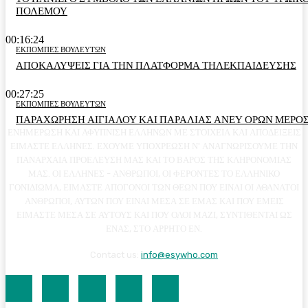
ΠΟΛΕΜΟΥ
00:16:24
ΕΚΠΟΜΠΕΣ ΒΟΥΛΕΥΤΩΝ
ΑΠΟΚΑΛΥΨΕΙΣ ΓΙΑ ΤΗΝ ΠΛΑΤΦΟΡΜΑ ΤΗΛΕΚΠΑΙΔΕΥΣΗΣ
00:27:25
ΕΚΠΟΜΠΕΣ ΒΟΥΛΕΥΤΩΝ
ΠΑΡΑΧΩΡΗΣΗ ΑΙΓΙΑΛΟΥ ΚΑΙ ΠΑΡΑΛΙΑΣ ΑΝΕΥ ΟΡΩΝ ΜΕΡΟΣ
ΕΝΗΜΕΡΩΣΗ ΚΑΙ ΑΦΥΠΝΙΣΗ ΕΛΛΗΝΩΝ ΜΕ ΣΤΟΙΧΕΙΑ ΚΑΙ ΑΠΟΔΕΙΞΕΙΣ
ΕΙΜΑΣΤΕ ΕΛΛΗΝΕΣ. ΕΧΟΥΜΕ ΥΠΟΧΡΕΩΣΗ Ν' ΑΝΑΓΝΩΡΙΣΟΥΜΕ ΤΗΝ
ΠΑΝΑΡΧΑΙΑ ΠΡΟΕΛΕΥΣΗ ΜΑΣ ΚΑΙ ΤΟ ΒΑΡΟΣ ΤΗΣ ΚΛΗΡΟΝΟΜΙΑΣ
ΜΑΣ. ΟΙ ΕΛΛΗΝΕΣ - ΑΝΘΡΩΠΟΙ, ΟΙ ΦΕΡΟΝΤΕΣ ΤΟ ΕΛΛΗΝΙΚΟ
ΓΟΝΙΔΙΩΜΑ, ΕΙΜΑΣΤΕ ΑΠΟΓΟΝΟΙ ΤΩΝ ΘΕΩΝ ΠΟΥ ΕΙΝΑΙ ΟΙ ΑΘΑΝΑΤΟΙ
ΑΝΘΡΩΠΟΙ, ΑΥΤΩΝ ΠΟΥ ΕΙΝΑΙ ΜΕΣΑ ΣΕ ΕΜΑΣ ΚΑΙ ΠΟΥ ΕΜΕΙΣ
ΕΙΜΑΣΤΕ ΜΕΣΑ ΣΕ ΑΥΤΟΥΣ ΚΑΙ ΠΟΥ ΟΛΟΙ ΜΑΖΙ, ΣΥΝΤΙΘΕΝΤΑΙ ΩΣ
ΕΝΑΣ, ΣΤΟ ΑΡΡΗΤΟ ΕΝ.
Contact us:
info@esywho.com