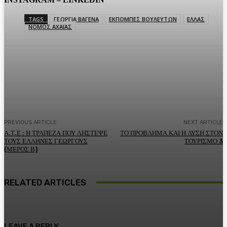
TAGS
ΓΕΩΡΓΙΑ ΒΑΓΕΝΑ
ΕΚΠΟΜΠΕΣ ΒΟΥΛΕΥΤΩΝ
ΕΛΛΑΣ
ΝΟΜΟΣ ΑΧΑΪΑΣ
Facebook
Twitter
Pinterest
WhatsA
PREVIOUS ARTICLE
NEXT ARTICLE
Α.Τ.Ε : Η ΤΡΑΠΕΖΑ ΠΟΥ ΛΗΣΤΕΨΕ
ΤΟ ΠΡΟΒΛΗΜΑ ΚΑΙ Η ΛΥΣΗ ΣΤΟΝ
ΤΟΥΣ ΕΛΛΗΝΕΣ ΓΕΩΡΓΟΥΣ
ΤΟΥΡΙΣΜΟ 3
(ΜΕΡΟΣ Β)
RELATED ARTICLES
LEAVE A REPLY