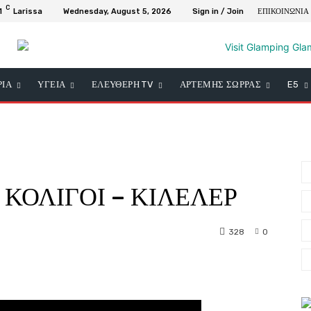
C
1
Larissa
Wednesday, August 5, 2026
Sign in / Join
ΕΠΙΚΟΙΝΩΝΙΑ
ΡΙΑ
ΥΓΕΙΑ
ΕΛΕΥΘΕΡΗ TV
ΑΡΤΕΜΗΣ ΣΩΡΡΑΣ
E5
 ΚΟΛΙΓΟΙ – ΚΙΛΕΛΕΡ
328
0
nterest
WhatsApp