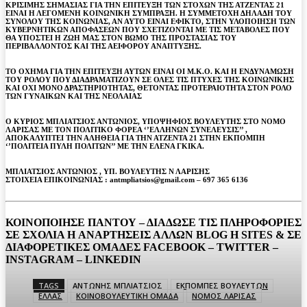
ΚΡΙΣΙΜΗΣ ΣΗΜΑΣΙΑΣ ΓΙΑ ΤΗΝ ΕΠΙΤΕΥΞΗ ΤΩΝ ΣΤΟΧΩΝ ΤΗΣ ΑΤΖΕΝΤΑΣ 21
ΕΙΝΑΙ Η ΛΕΓΟΜΕΝΗ ΚΟΙΝΩΝΙΚΗ ΣΥΜΠΡΑΞΗ. Η ΣΥΜΜΕΤΟΧΗ ΔΗΛΑΔΗ ΤΟΥ
ΣΥΝΟΛΟΥ ΤΗΣ ΚΟΙΝΩΝΙΑΣ, ΑΝ ΑΥΤΟ ΕΙΝΑΙ ΕΦΙΚΤΟ, ΣΤΗΝ ΥΛΟΠΟΙΗΣΗ ΤΩΝ
ΚΥΒΕΡΝΗΤΙΚΩΝ ΑΠΟΦΑΣΕΩΝ ΠΟΥ ΣΧΕΤΙΖΟΝΤΑΙ ΜΕ ΤΙΣ ΜΕΤΑΒΟΛΕΣ ΠΟΥ
ΘΑ ΥΠΟΣΤΕΙ Η ΖΩΗ ΜΑΣ ΣΤΟΝ ΒΩΜΟ ΤΗΣ ΠΡΟΣΤΑΣΙΑΣ ΤΟΥ
ΠΕΡΙΒΑΛΛΟΝΤΟΣ ΚΑΙ ΤΗΣ ΑΕΙΦΟΡΟΥ ΑΝΑΠΤΥΞΗΣ.
ΤΟ ΟΧΗΜΑ ΓΙΑ ΤΗΝ ΕΠΙΤΕΥΞΗ ΑΥΤΩΝ ΕΙΝΑΙ ΟΙ Μ.Κ.Ο. ΚΑΙ Η ΕΝΔΥΝΑΜΩΣΗ
ΤΟΥ ΡΟΛΟΥ ΠΟΥ ΔΙΑΔΡΑΜΑΤΙΖΟΥΝ ΣΕ ΟΛΕΣ ΤΙΣ ΠΤΥΧΕΣ ΤΗΣ ΚΟΙΝΩΝΙΚΗΣ
ΚΑΙ ΟΧΙ ΜΟΝΟ ΔΡΑΣΤΗΡΙΟΤΗΤΑΣ, ΘΕΤΟΝΤΑΣ ΠΡΟΤΕΡΑΙΟΤΗΤΑ ΣΤΟΝ ΡΟΛΟ
ΤΩΝ ΓΥΝΑΙΚΩΝ ΚΑΙ ΤΗΣ ΝΕΟΛΑΙΑΣ
Ο ΚΥΡΙΟΣ ΜΠΛΙΑΤΣΙΟΣ ΑΝΤΩΝΙΟΣ, ΥΠΟΨΗΦΙΟΣ ΒΟΥΛΕΥΤΗΣ ΣΤΟ ΝΟΜΟ
ΛΑΡΙΣΑΣ ΜΕ ΤΟΝ ΠΟΛΙΤΙΚΟ ΦΟΡΕΑ ‘’ΕΛΛΗΝΩΝ ΣΥΝΕΛΕΥΣΙΣ’’ ,
ΑΠΟΚΑΛΥΠΤΕΙ ΤΗΝ ΑΛΗΘΕΙΑ ΓΙΑ ΤΗΝ ΑΤΖΕΝΤΑ 21 ΣΤΗΝ ΕΚΠΟΜΠΗ
‘’ΠΟΛΙΤΕΙΑ ΠΥΛΗ ΠΟΛΙΤΩΝ’’ ΜΕ ΤΗΝ ΕΛΕΝΑ ΓΚΙΚΑ.
ΜΠΛΙΑΤΣΙΟΣ ΑΝΤΩΝΙΟΣ , ΥΠ. ΒΟΥΛΕΥΤΗΣ Ν ΛΑΡΙΣΗΣ
ΣΤΟΙΧΕΙΑ ΕΠΙΚΟΙΝΩΝΙΑΣ : antmpliatsios@gmail.com – 697 365 6136
ΚΟΙΝΟΠΟΙΗΣΕ ΠΑΝΤΟΥ – ΔΙΑΔΩΣΕ ΤΙΣ ΠΛΗΡΟΦΟΡΙΕΣ
ΣΕ ΣΧΟΛΙΑ H ΑΝAΡΤΗΣΕΙΣ ΑΛΛΩΝ BLOG H SITES & ΣΕ
ΔΙΑΦΟΡΕTIKEΣ ΟΜΑΔΕΣ FACEBOOK – TWITTER –
INSTAGRAM – LINKEDIN
TAGS
ΑΝΤΩΝΗΣ ΜΠΛΙΑΤΣΙΟΣ
ΕΚΠΟΜΠΕΣ ΒΟΥΛΕΥΤΩΝ
ΕΛΛΑΣ
ΚΟΙΝΟΒΟΥΛΕΥΤΙΚΗ ΟΜΑΔΑ
ΝΟΜΟΣ ΛΑΡΙΣΑΣ