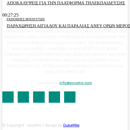
ΑΠΟΚΑΛΥΨΕΙΣ ΓΙΑ ΤΗΝ ΠΛΑΤΦΟΡΜΑ ΤΗΛΕΚΠΑΙΔΕΥΣΗΣ
00:27:25
ΕΚΠΟΜΠΕΣ ΒΟΥΛΕΥΤΩΝ
ΠΑΡΑΧΩΡΗΣΗ ΑΙΓΙΑΛΟΥ ΚΑΙ ΠΑΡΑΛΙΑΣ ΑΝΕΥ ΟΡΩΝ ΜΕΡΟΣ
ΕΝΗΜΕΡΩΣΗ ΚΑΙ ΑΦΥΠΝΙΣΗ ΕΛΛΗΝΩΝ ΜΕ ΣΤΟΙΧΕΙΑ ΚΑΙ ΑΠΟΔΕΙΞΕΙΣ
ΕΙΜΑΣΤΕ ΕΛΛΗΝΕΣ. ΕΧΟΥΜΕ ΥΠΟΧΡΕΩΣΗ Ν' ΑΝΑΓΝΩΡΙΣΟΥΜΕ ΤΗΝ
ΠΑΝΑΡΧΑΙΑ ΠΡΟΕΛΕΥΣΗ ΜΑΣ ΚΑΙ ΤΟ ΒΑΡΟΣ ΤΗΣ ΚΛΗΡΟΝΟΜΙΑΣ
ΜΑΣ. ΟΙ ΕΛΛΗΝΕΣ - ΑΝΘΡΩΠΟΙ, ΟΙ ΦΕΡΟΝΤΕΣ ΤΟ ΕΛΛΗΝΙΚΟ
ΓΟΝΙΔΙΩΜΑ, ΕΙΜΑΣΤΕ ΑΠΟΓΟΝΟΙ ΤΩΝ ΘΕΩΝ ΠΟΥ ΕΙΝΑΙ ΟΙ ΑΘΑΝΑΤΟΙ
ΑΝΘΡΩΠΟΙ, ΑΥΤΩΝ ΠΟΥ ΕΙΝΑΙ ΜΕΣΑ ΣΕ ΕΜΑΣ ΚΑΙ ΠΟΥ ΕΜΕΙΣ
ΕΙΜΑΣΤΕ ΜΕΣΑ ΣΕ ΑΥΤΟΥΣ ΚΑΙ ΠΟΥ ΟΛΟΙ ΜΑΖΙ, ΣΥΝΤΙΘΕΝΤΑΙ ΩΣ
ΕΝΑΣ, ΣΤΟ ΑΡΡΗΤΟ ΕΝ.
Contact us:
info@esywho.com
© Copyright - esywho / design by
DukeMile