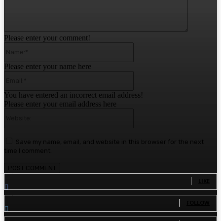
Please enter your comment!
Name:*
Please enter your name here
Email:*
You have entered an incorrect email address!
Please enter your email address here
Website:
Save my name, email, and website in this browser for the next
time I comment.
1,780
Fans
LIKE
1,570
Followers
FOLLOW
110
Followers