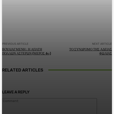
Facebook
Twitter
Pinterest
WhatsA
PREVIOUS ARTICLE
NEXT ARTICLE
ΒΟΥΛΙΑΓΜΕΝΗ : Η ΑΠΑΤΗ
ΤΟ ΣΥΝΔΡΟΜΟ ΤΗΣ ΑΔΕΙΑΣ
ΠΟΛΛΩΝ ΑΣΤΕΡΩΝ (ΜΕΡΟΣ 6ο)
ΦΩΛΙΑΣ
RELATED ARTICLES
LEAVE A REPLY
Comment: