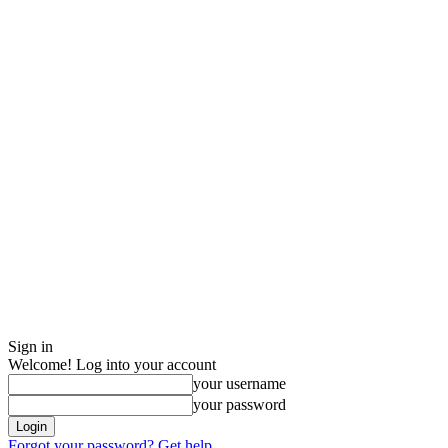
Sign in
Welcome! Log into your account
your username
your password
Forgot your password? Get help