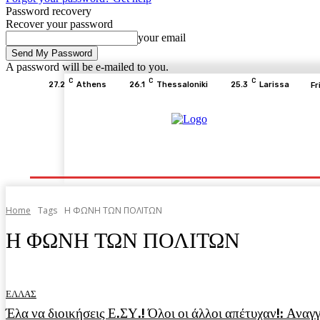
Password recovery
Recover your password
your email
A password will be e-mailed to you.
C
C
C
27.2
Athens
26.1
Thessaloniki
25.3
Larissa
Fr
Home
ΕΙΔΗΣΕΙΣ
ΟΙΚΟΝΟΜΙΑ
ΙΣΤΟΡΙΑ
Home
Tags
Η ΦΩΝΗ ΤΩΝ ΠΟΛΙΤΩΝ
Η ΦΩΝΗ ΤΩΝ ΠΟΛΙΤΩΝ
ΕΛΛΑΣ
Έλα να διοικήσεις Ε.ΣΥ.! Όλοι οι άλλοι απέτυχαν!: Α