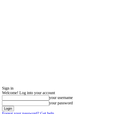
Sign in
Welcome! Log into your account
your username
your password
Forgot your password? Get help