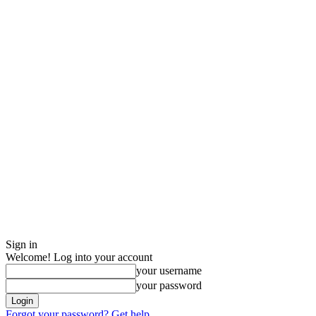
Sign in
Welcome! Log into your account
your username
your password
Forgot your password? Get help