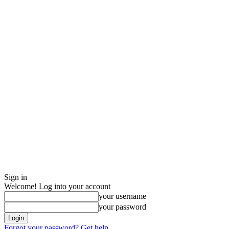
Sign in
Welcome! Log into your account
your username
your password
Forgot your password? Get help