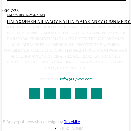
00:27:25
ΕΚΠΟΜΠΕΣ ΒΟΥΛΕΥΤΩΝ
ΠΑΡΑΧΩΡΗΣΗ ΑΙΓΙΑΛΟΥ ΚΑΙ ΠΑΡΑΛΙΑΣ ΑΝΕΥ ΟΡΩΝ ΜΕΡΟΣ
ΕΝΗΜΕΡΩΣΗ ΚΑΙ ΑΦΥΠΝΙΣΗ ΕΛΛΗΝΩΝ ΜΕ ΣΤΟΙΧΕΙΑ ΚΑΙ ΑΠΟΔΕΙΞΕΙΣ
ΕΙΜΑΣΤΕ ΕΛΛΗΝΕΣ. ΕΧΟΥΜΕ ΥΠΟΧΡΕΩΣΗ Ν' ΑΝΑΓΝΩΡΙΣΟΥΜΕ ΤΗΝ
ΠΑΝΑΡΧΑΙΑ ΠΡΟΕΛΕΥΣΗ ΜΑΣ ΚΑΙ ΤΟ ΒΑΡΟΣ ΤΗΣ ΚΛΗΡΟΝΟΜΙΑΣ
ΜΑΣ. ΟΙ ΕΛΛΗΝΕΣ - ΑΝΘΡΩΠΟΙ, ΟΙ ΦΕΡΟΝΤΕΣ ΤΟ ΕΛΛΗΝΙΚΟ
ΓΟΝΙΔΙΩΜΑ, ΕΙΜΑΣΤΕ ΑΠΟΓΟΝΟΙ ΤΩΝ ΘΕΩΝ ΠΟΥ ΕΙΝΑΙ ΟΙ ΑΘΑΝΑΤΟΙ
ΑΝΘΡΩΠΟΙ, ΑΥΤΩΝ ΠΟΥ ΕΙΝΑΙ ΜΕΣΑ ΣΕ ΕΜΑΣ ΚΑΙ ΠΟΥ ΕΜΕΙΣ
ΕΙΜΑΣΤΕ ΜΕΣΑ ΣΕ ΑΥΤΟΥΣ ΚΑΙ ΠΟΥ ΟΛΟΙ ΜΑΖΙ, ΣΥΝΤΙΘΕΝΤΑΙ ΩΣ
ΕΝΑΣ, ΣΤΟ ΑΡΡΗΤΟ ΕΝ.
Contact us:
info@esywho.com
© Copyright - esywho / design by
DukeMile
ΕΠΙΚΟΙΝΩΝΙΑ