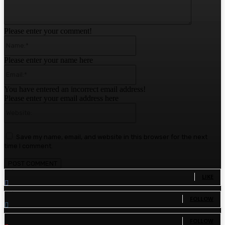
Please enter your comment!
Name:*
Please enter your name here
Email:*
You have entered an incorrect email address!
Please enter your email address here
Website:
Save my name, email, and website in this browser for the next
time I comment.
1,780
Fans
LIKE
1,570
Followers
FOLLOW
110
Followers
FOLLOW