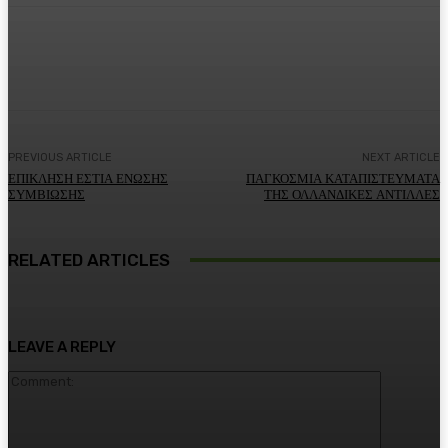
Facebook
Twitter
Pinterest
WhatsA
PREVIOUS ARTICLE
NEXT ARTICLE
ΕΠΙΚΛΗΣΗ ΕΣΤΙΑ ΕΝΩΣΗΣ
ΠΑΓΚΟΣΜΙΑ ΚΑΤΑΠΙΣΤΕΥΜΑΤΑ
ΣΥΜΒΙΩΣΗΣ
ΤΗΣ ΟΛΛΑΝΔΙΚΕΣ ΑΝΤΙΛΛΕΣ
RELATED ARTICLES
LEAVE A REPLY
Comment: