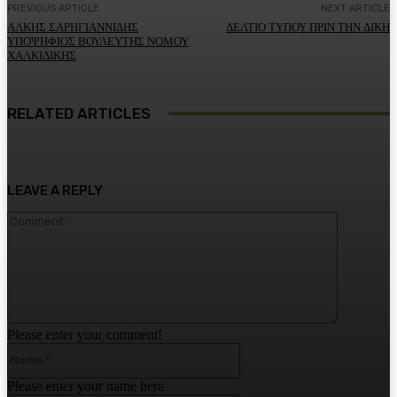
PREVIOUS ARTICLE
NEXT ARTICLE
ΑΛΚΗΣ ΣΑΡΗΓΙΑΝΝΙΔΗΣ
ΔΕΛΤΙΟ ΤΥΠΟΥ ΠΡΙΝ ΤΗΝ ΔΙΚΗ
ΥΠΟΨΗΦΙΟΣ ΒΟΥΛΕΥΤΗΣ ΝΟΜΟΥ
ΧΑΛΚΙΔΙΚΗΣ
RELATED ARTICLES
LEAVE A REPLY
Comment:
Please enter your comment!
Name:*
Please enter your name here