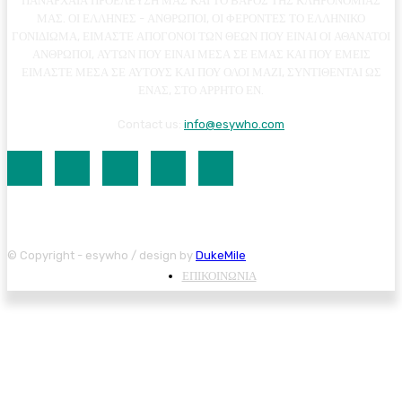
ΠΑΝΑΡΧΑΙΑ ΠΡΟΕΛΕΥΣΗ ΜΑΣ ΚΑΙ ΤΟ ΒΑΡΟΣ ΤΗΣ ΚΛΗΡΟΝΟΜΙΑΣ
ΜΑΣ. ΟΙ ΕΛΛΗΝΕΣ - ΑΝΘΡΩΠΟΙ, ΟΙ ΦΕΡΟΝΤΕΣ ΤΟ ΕΛΛΗΝΙΚΟ
ΓΟΝΙΔΙΩΜΑ, ΕΙΜΑΣΤΕ ΑΠΟΓΟΝΟΙ ΤΩΝ ΘΕΩΝ ΠΟΥ ΕΙΝΑΙ ΟΙ ΑΘΑΝΑΤΟΙ
ΑΝΘΡΩΠΟΙ, ΑΥΤΩΝ ΠΟΥ ΕΙΝΑΙ ΜΕΣΑ ΣΕ ΕΜΑΣ ΚΑΙ ΠΟΥ ΕΜΕΙΣ
ΕΙΜΑΣΤΕ ΜΕΣΑ ΣΕ ΑΥΤΟΥΣ ΚΑΙ ΠΟΥ ΟΛΟΙ ΜΑΖΙ, ΣΥΝΤΙΘΕΝΤΑΙ ΩΣ
ΕΝΑΣ, ΣΤΟ ΑΡΡΗΤΟ ΕΝ.
Contact us:
info@esywho.com
© Copyright - esywho / design by
DukeMile
ΕΠΙΚΟΙΝΩΝΙΑ