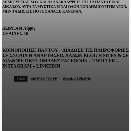
ΔΗΜΙΟΥΡΓΙΑΣ ΣΟΥ ΚΑΙ ΘΑ ΑΝΑΚΑΛΥΨΕΙΣ ΟΤΙ ΤΑ ΠΑΝΤΑ ΕΙΝΑΙ
ΔΙΚΑ ΣΟΥ. ΑΥΤΑ ΤΑ ΜΥΣΤΙΚΑ ΕΙΝΑΙ ΟΛΩΝ ΤΩΝ ΔΗΜΙΟΥΡΓΗΜΑΤΩΝ.
ΜΗΝ ΤΑ ΔΩΣΕΙΣ ΠΟΤΕ ΞΑΝΑ ΣΕ ΚΑΝΕΝΑΝ.
ΔΩΡΕΑΝ Λήψη
ΣΕΛΙΔΕΣ 10
ΚΟΙΝΟΠΟΙΗΣΕ ΠΑΝΤΟΥ – ΔΙΑΔΩΣΕ ΤΙΣ ΠΛΗΡΟΦΟΡΙΕΣ
ΣΕ ΣΧΟΛΙΑ H ΑΝAΡΤΗΣΕΙΣ ΑΛΛΩΝ BLOG H SITES & ΣΕ
ΔΙΑΦΟΡΕTIKEΣ ΟΜΑΔΕΣ FACEBOOK – TWITTER –
INSTAGRAM – LINKEDIN
TAGS
ΑΙΘΕΡΙΚΗ ΓΡΑΦΗ
ΕΛΛΑΝΙΑ ΚΕΙΜΕΝΑ
Facebook
Twitter
Pinterest
WhatsA