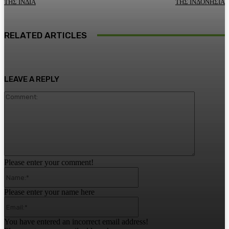
ΤΗΣ ΙΝΔΙΑ
ΤΗΣ ΙΝΔΟΝΗΣΙΑ
RELATED ARTICLES
LEAVE A REPLY
Comment:
Please enter your comment!
Name:*
Please enter your name here
Email:*
You have entered an incorrect email address!