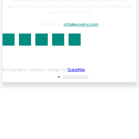
ΑΝΘΡΩΠΟΙ, ΑΥΤΩΝ ΠΟΥ ΕΙΝΑΙ ΜΕΣΑ ΣΕ ΕΜΑΣ ΚΑΙ ΠΟΥ ΕΜΕΙΣ
ΕΙΜΑΣΤΕ ΜΕΣΑ ΣΕ ΑΥΤΟΥΣ ΚΑΙ ΠΟΥ ΟΛΟΙ ΜΑΖΙ, ΣΥΝΤΙΘΕΝΤΑΙ ΩΣ
ΕΝΑΣ, ΣΤΟ ΑΡΡΗΤΟ ΕΝ.
Contact us:
info@esywho.com
© Copyright - esywho / design by
DukeMile
ΕΠΙΚΟΙΝΩΝΙΑ