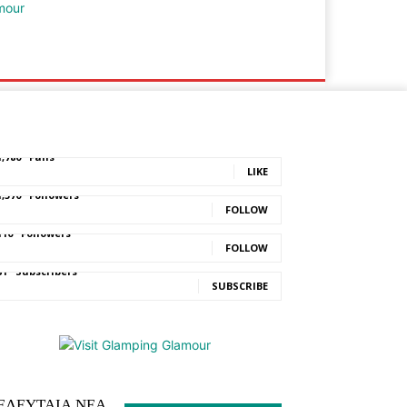
Ε.ΣΥ.
ΕΥΡΑΜΙΔΑΣ
1,780
Fans
LIKE
1,570
Followers
FOLLOW
110
Followers
FOLLOW
81
Subscribers
SUBSCRIBE
ΕΛΕΥΤΑΙΑ ΝΕΑ