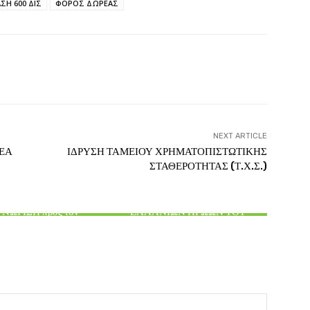
ΣΗ 600 ΔΙΣ
ΦΟΡΟΣ ΔΩΡΕΑΣ
witter
Pinterest
WhatsApp
NEXT ARTICLE
ΕΑ
ΙΔΡΥΣΗ ΤΑΜΕΙΟΥ ΧΡΗΜΑΤΟΠΙΣΤΩΤΙΚΗΣ
ΣΤΑΘΕΡΟΤΗΤΑΣ (Τ.Χ.Σ.)
ΑΙΘΕΡΙΚΗ ΓΡΑΦΗ
ΡΤΕΜΗΣ ΣΩΡΡΑΣ
ΤΟ ΠΑΝΙΕΡΟ ΣΥΜΒΟΛΟ ΤΩΝ
ΝΩΡΙΣΗ προς τον
ΕΛΛΑΝΙΩΝ ΗΡΩΩΝ ΤΟΥ
ΡΤΕΜΗ ΣΩΡΡΑ
ΤΡΩΙΚΟΥ ΠΟΛΕΜΟΥ