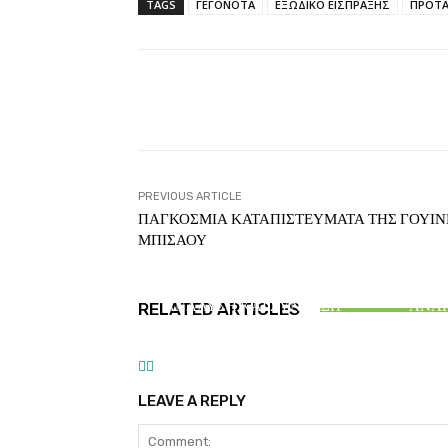
TAGS
ΓΕΓΟΝΟΤΑ
ΕΞΩΔΙΚΟ ΕΙΣΠΡΑΞΗΣ
ΠΡΟΤΑ
Facebook
T
Share
PREVIOUS ARTICLE
ΠΑΓΚΟΣΜΙΑ ΚΑΤΑΠΙΣΤΕΥΜΑΤΑ ΤΗΣ ΓΟΥΙΝ
ΜΠΙΣΑΟΥ
ΑΙΘΕΡΙΚΗ ΓΡΑΦΗ
Α
ΕΛΛΑΝΙΟ ΑΞΙΑΚΟ –
ΑΝΑΛΥΣΗ ΚΑΙ ΣΥΝΘΕΣΗ
ΑΝΑΓ
RELATED ARTICLES
ΕΥΡΑΜΙΔΑΣ
Α
LEAVE A REPLY