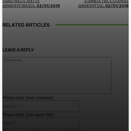
ΑΔΙΚΟ ΜΕΣΑ ΑΠΟ ΤΑ
ΑΛΗΘΕΙΑ ΤΗΣ ΕΛΛΑΝΙΑΣ
ΔΗΜΙΟΥΡΓΗΜΑΤΑ. 02/01/2018
ΔΗΜΙΟΥΡΓΙΑΣ. 02/01/2018
RELATED ARTICLES
LEAVE A REPLY
Comment:
Please enter your comment!
Name:*
Please enter your name here
Email:*