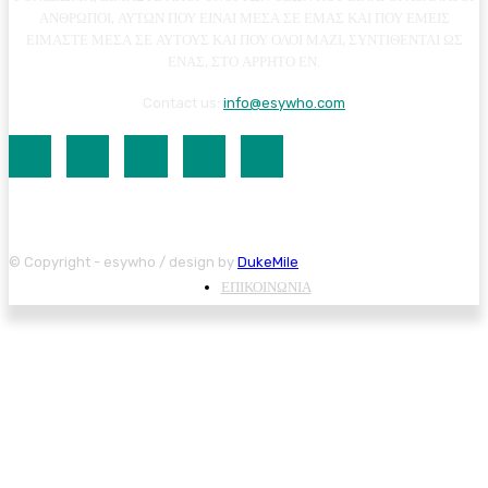
ΑΝΘΡΩΠΟΙ, ΑΥΤΩΝ ΠΟΥ ΕΙΝΑΙ ΜΕΣΑ ΣΕ ΕΜΑΣ ΚΑΙ ΠΟΥ ΕΜΕΙΣ
ΕΙΜΑΣΤΕ ΜΕΣΑ ΣΕ ΑΥΤΟΥΣ ΚΑΙ ΠΟΥ ΟΛΟΙ ΜΑΖΙ, ΣΥΝΤΙΘΕΝΤΑΙ ΩΣ
ΕΝΑΣ, ΣΤΟ ΑΡΡΗΤΟ ΕΝ.
Contact us:
info@esywho.com
© Copyright - esywho / design by
DukeMile
ΕΠΙΚΟΙΝΩΝΙΑ