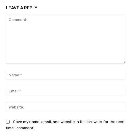
LEAVE A REPLY
Comment:
Na
Ema
Web
Save my name, email, and website in this browser for the next
time I comment.