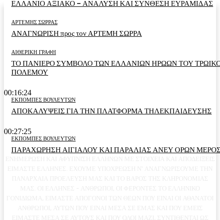
ΕΛΛΑΝΙΟ ΑΞΙΑΚΟ – ΑΝΑΛΥΣΗ ΚΑΙ ΣΥΝΘΕΣΗ ΕΥΡΑΜΙΔΑΣ
ΑΡΤΕΜΗΣ ΣΩΡΡΑΣ
ΑΝΑΓΝΩΡΙΣΗ προς τον ΑΡΤΕΜΗ ΣΩΡΡΑ
ΑΙΘΕΡΙΚΗ ΓΡΑΦΗ
ΤΟ ΠΑΝΙΕΡΟ ΣΥΜΒΟΛΟ ΤΩΝ ΕΛΛΑΝΙΩΝ ΗΡΩΩΝ ΤΟΥ ΤΡΩΙΚ
ΠΟΛΕΜΟΥ
00:16:24
ΕΚΠΟΜΠΕΣ ΒΟΥΛΕΥΤΩΝ
ΑΠΟΚΑΛΥΨΕΙΣ ΓΙΑ ΤΗΝ ΠΛΑΤΦΟΡΜΑ ΤΗΛΕΚΠΑΙΔΕΥΣΗΣ
00:27:25
ΕΚΠΟΜΠΕΣ ΒΟΥΛΕΥΤΩΝ
ΠΑΡΑΧΩΡΗΣΗ ΑΙΓΙΑΛΟΥ ΚΑΙ ΠΑΡΑΛΙΑΣ ΑΝΕΥ ΟΡΩΝ ΜΕΡΟΣ
ΕΝΗΜΕΡΩΣΗ ΚΑΙ ΑΦΥΠΝΙΣΗ ΕΛΛΗΝΩΝ ΜΕ ΣΤΟΙΧΕΙΑ ΚΑΙ ΑΠΟΔΕΙΞΕΙΣ
ΕΙΜΑΣΤΕ ΕΛΛΗΝΕΣ. ΕΧΟΥΜΕ ΥΠΟΧΡΕΩΣΗ Ν' ΑΝΑΓΝΩΡΙΣΟΥΜΕ ΤΗΝ
ΠΑΝΑΡΧΑΙΑ ΠΡΟΕΛΕΥΣΗ ΜΑΣ ΚΑΙ ΤΟ ΒΑΡΟΣ ΤΗΣ ΚΛΗΡΟΝΟΜΙΑΣ
ΜΑΣ. ΟΙ ΕΛΛΗΝΕΣ - ΑΝΘΡΩΠΟΙ, ΟΙ ΦΕΡΟΝΤΕΣ ΤΟ ΕΛΛΗΝΙΚΟ
ΓΟΝΙΔΙΩΜΑ, ΕΙΜΑΣΤΕ ΑΠΟΓΟΝΟΙ ΤΩΝ ΘΕΩΝ ΠΟΥ ΕΙΝΑΙ ΟΙ ΑΘΑΝΑΤΟΙ
ΑΝΘΡΩΠΟΙ, ΑΥΤΩΝ ΠΟΥ ΕΙΝΑΙ ΜΕΣΑ ΣΕ ΕΜΑΣ ΚΑΙ ΠΟΥ ΕΜΕΙΣ
ΕΙΜΑΣΤΕ ΜΕΣΑ ΣΕ ΑΥΤΟΥΣ ΚΑΙ ΠΟΥ ΟΛΟΙ ΜΑΖΙ, ΣΥΝΤΙΘΕΝΤΑΙ ΩΣ