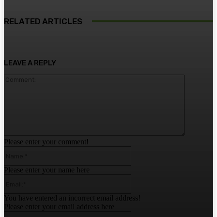
RELATED ARTICLES
LEAVE A REPLY
Comment:
Please enter your comment!
Name:*
Please enter your name here
Email:*
You have entered an incorrect email address!
Please enter your email address here
Website: