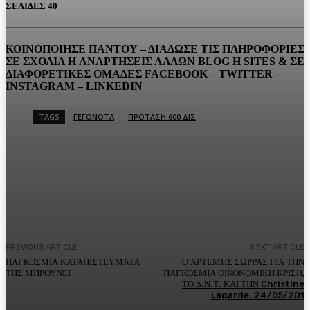
ΣΕΛΙΔΕΣ 40
ΚΟΙΝΟΠΟΙΗΣΕ ΠΑΝΤΟΥ – ΔΙΑΔΩΣΕ ΤΙΣ ΠΛΗΡΟΦΟΡΙΕΣ
ΣΕ ΣΧΟΛΙΑ H ΑΝAΡΤΗΣΕΙΣ ΑΛΛΩΝ BLOG H SITES & ΣΕ
ΔΙΑΦΟΡΕTIKEΣ ΟΜΑΔΕΣ FACEBOOK – TWITTER –
INSTAGRAM – LINKEDIN
TAGS
ΓΕΓΟΝΟΤΑ
ΠΡΟΤΑΣΗ 600 ΔΙΣ
Facebook
Twitter
Pinterest
WhatsA
PREVIOUS ARTICLE
NEXT ARTICLE
ΠΑΓΚΟΣΜΙΑ ΚΑΤΑΠΙΣΤΕΥΜΑΤΑ
Ο ΑΡΤΕΜΗΣ ΣΩΡΡΑΣ ΓΙΑ ΤΗΝ
ΤΗΣ ΜΠΡΟΥΝΕΙ
ΠΑΓΚΟΣΜΙΑ ΟΙΚΟΝΟΜΙΚΗ ΚΡΙΣΗ,
ΤΟ Δ.Ν.Τ. ΚΑΙ ΤΗΝ Christine
Lagarde. 24/05/201