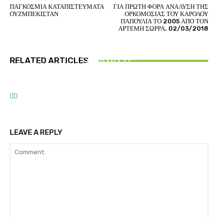
ΠΑΓΚΟΣΜΙΑ ΚΑΤΑΠΙΣΤΕΥΜΑΤΑ
ΓΙΑ ΠΡΩΤΗ ΦΟΡΑ ΑΝΑΛΥΣΗ ΤΗΣ
ΟΥΖΜΠΕΚΙΣΤΑΝ
ΟΡΚΟΜΟΣΙΑΣ ΤΟΥ ΚΑΡΟΛΟΥ
ΠΑΠΟΥΛΙΑ ΤΟ 2005 ΑΠΟ ΤΟΝ
ΑΡΤΕΜΗ ΣΩΡΡΑ. 02/03/2018
ΑΙΘΕΡΙΚΗ ΓΡΑΦΗ
ΕΛΛΑΝΙΟ ΑΞΙΑΚΟ – ΑΝΑΛΥΣΗ ΚΑΙ ΣΥΝΘΕΣΗ
ΑΙΘΕΡΙΚΗ ΓΡΑΦΗ
ΑΡΤΕΜΗΣ ΣΩΡΡΑΣ
RELATED ARTICLES
ΕΥΡΑΜΙΔΑΣ
ΤΟ ΠΑΝΙΕΡΟ ΣΥΜΒΟΛΟ ΤΩΝ ΕΛΛΑΝΙΩΝ ΗΡΩΩΝ
ΑΝΑΓΝΩΡΙΣΗ προς τον ΑΡΤΕΜΗ ΣΩΡΡΑ
ΤΟΥ ΤΡΩΙΚΟΥ ΠΟΛΕΜΟΥ
LEAVE A REPLY