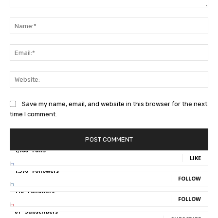
Comment:
Na
Ema
Web
Save my name, email, and website in this browser for the next
time I comment.
1,780
Fans
LIKE
1,570
Followers
FOLLOW
110
Followers
FOLLOW
81
Subscribers