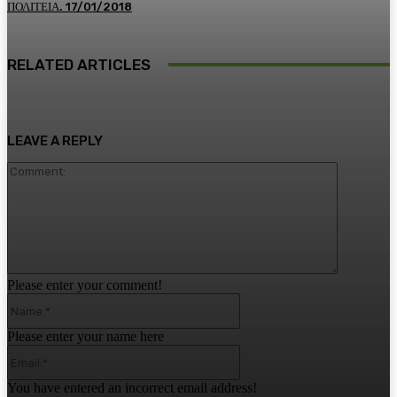
ΠΟΛΙΤΕΙΑ. 17/01/2018
RELATED ARTICLES
LEAVE A REPLY
Comment:
Please enter your comment!
Name:*
Please enter your name here
Email:*
You have entered an incorrect email address!