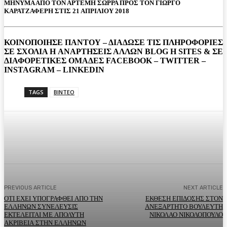
ΜΗΝΥΜΑ ΑΠΟ ΤΟΝ ΑΡΤΕΜΗ ΣΩΡΡΑ ΠΡΟΣ ΤΟΝ ΓΙΩΡΓΟ
ΚΑΡΑΤΖΑΦΕΡΗ ΣΤΙΣ 21 ΑΠΡΙΛΙΟΥ 2018
ΚΟΙΝΟΠΟΙΗΣΕ ΠΑΝΤΟΥ – ΔΙΑΔΩΣΕ ΤΙΣ ΠΛΗΡΟΦΟΡΙΕΣ
ΣΕ ΣΧΟΛΙΑ H ΑΝAΡΤΗΣΕΙΣ ΑΛΛΩΝ BLOG H SITES & ΣΕ
ΔΙΑΦΟΡΕTIKEΣ ΟΜΑΔΕΣ FACEBOOK – TWITTER –
INSTAGRAM – LINKEDIN
TAGS
ΒΙΝΤΕΟ
Facebook
Twitter
Pinterest
WhatsA
PREVIOUS ARTICLE
NEXT ARTICLE
ΟΤΙ ΕΧΕΙ ΥΠΟΓΡΑΦΘΕΙ ΑΠΟ ΤΗΝ
ΕΚΘΕΣΗ ΕΠΙΔΟΣΗΣ ΣΤΟΝ
ΕΛΛΗΝΩΝ ΣΥΝΕΛΕΥΣΙΣ
ΑΝΕΞΑΡΤΗΤΟ ΒΟΥΛΕΥΤΗ
ΕΚΤΕΛΕΙΤΑΙ ΜΕ ΑΠΟΛΥΤΗ
ΝΙΚΟΛΑΟ ΝΙΚΟΛΟΠΟΥΛΟ
ΑΚΡΙΒΕΙΑ ΣΤΗΝ ΕΛΛΗΝΩΝ