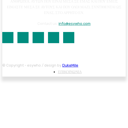
ΑΝΘΡΩΠΟΙ, ΑΥΤΩΝ ΠΟΥ ΕΙΝΑΙ ΜΕΣΑ ΣΕ ΕΜΑΣ ΚΑΙ ΠΟΥ ΕΜΕΙΣ
ΕΙΜΑΣΤΕ ΜΕΣΑ ΣΕ ΑΥΤΟΥΣ ΚΑΙ ΠΟΥ ΟΛΟΙ ΜΑΖΙ, ΣΥΝΤΙΘΕΝΤΑΙ ΩΣ
ΕΝΑΣ, ΣΤΟ ΑΡΡΗΤΟ ΕΝ.
Contact us:
info@esywho.com
© Copyright - esywho / design by
DukeMile
ΕΠΙΚΟΙΝΩΝΙΑ