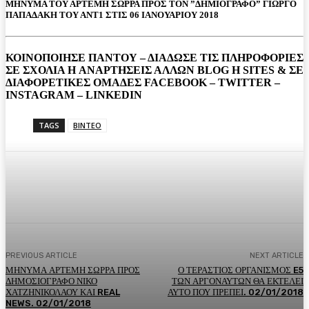
ΜΗΝΥΜΑ ΤΟΥ ΑΡΤΕΜΗ ΣΩΡΡΑ ΠΡΟΣ ΤΟΝ ”ΔΗΜΙΟΓΡΑΦΟ” ΓΙΩΡΓΟ
ΠΑΠΑΔΑΚΗ ΤΟΥ ΑΝΤ1 ΣΤΙΣ 06 ΙΑΝΟΥΑΡΙΟΥ 2018
ΚΟΙΝΟΠΟΙΗΣΕ ΠΑΝΤΟΥ – ΔΙΑΔΩΣΕ ΤΙΣ ΠΛΗΡΟΦΟΡΙΕΣ
ΣΕ ΣΧΟΛΙΑ H ΑΝAΡΤΗΣΕΙΣ ΑΛΛΩΝ BLOG H SITES & ΣΕ
ΔΙΑΦΟΡΕTIKEΣ ΟΜΑΔΕΣ FACEBOOK – TWITTER –
INSTAGRAM – LINKEDIN
TAGS
ΒΙΝΤΕΟ
Facebook
Twitter
Pinterest
WhatsA
PREVIOUS ARTICLE
NEXT ARTICLE
ΜΗΝΥΜΑ ΑΡΤΕΜΗ ΣΩΡΡΑ ΠΡΟΣ
Ο ΤΕΡΑΣΤΙΟΣ ΟΡΓΑΝΙΣΜΟΣ E5
ΔΗΜΟΣΙΟΓΡΑΦΟ ΝΙΚΟ
ΤΩΝ ΑΡΓΟΝΑΥΤΩΝ ΘΑ ΕΚΤΕΛΕΙ
ΧΑΤΖΗΝΙΚΟΛΑΟΥ ΚΑΙ REAL
ΑΥΤΟ ΠΟΥ ΠΡΕΠΕΙ. 02/01/2018
NEWS. 02/01/2018