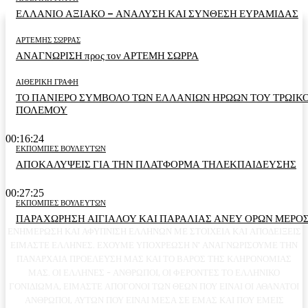
ΕΛΛΑΝΙΟ ΑΞΙΑΚΟ – ΑΝΑΛΥΣΗ ΚΑΙ ΣΥΝΘΕΣΗ ΕΥΡΑΜΙΔΑΣ
ΑΡΤΕΜΗΣ ΣΩΡΡΑΣ
ΑΝΑΓΝΩΡΙΣΗ προς τον ΑΡΤΕΜΗ ΣΩΡΡΑ
ΑΙΘΕΡΙΚΗ ΓΡΑΦΗ
ΤΟ ΠΑΝΙΕΡΟ ΣΥΜΒΟΛΟ ΤΩΝ ΕΛΛΑΝΙΩΝ ΗΡΩΩΝ ΤΟΥ ΤΡΩΙΚ
ΠΟΛΕΜΟΥ
00:16:24
ΕΚΠΟΜΠΕΣ ΒΟΥΛΕΥΤΩΝ
ΑΠΟΚΑΛΥΨΕΙΣ ΓΙΑ ΤΗΝ ΠΛΑΤΦΟΡΜΑ ΤΗΛΕΚΠΑΙΔΕΥΣΗΣ
00:27:25
ΕΚΠΟΜΠΕΣ ΒΟΥΛΕΥΤΩΝ
ΠΑΡΑΧΩΡΗΣΗ ΑΙΓΙΑΛΟΥ ΚΑΙ ΠΑΡΑΛΙΑΣ ΑΝΕΥ ΟΡΩΝ ΜΕΡΟΣ
ΕΝΗΜΕΡΩΣΗ ΚΑΙ ΑΦΥΠΝΙΣΗ ΕΛΛΗΝΩΝ ΜΕ ΣΤΟΙΧΕΙΑ ΚΑΙ ΑΠΟΔΕΙΞΕΙΣ
ΕΙΜΑΣΤΕ ΕΛΛΗΝΕΣ. ΕΧΟΥΜΕ ΥΠΟΧΡΕΩΣΗ Ν' ΑΝΑΓΝΩΡΙΣΟΥΜΕ ΤΗΝ
ΠΑΝΑΡΧΑΙΑ ΠΡΟΕΛΕΥΣΗ ΜΑΣ ΚΑΙ ΤΟ ΒΑΡΟΣ ΤΗΣ ΚΛΗΡΟΝΟΜΙΑΣ
ΜΑΣ. ΟΙ ΕΛΛΗΝΕΣ - ΑΝΘΡΩΠΟΙ, ΟΙ ΦΕΡΟΝΤΕΣ ΤΟ ΕΛΛΗΝΙΚΟ
ΓΟΝΙΔΙΩΜΑ, ΕΙΜΑΣΤΕ ΑΠΟΓΟΝΟΙ ΤΩΝ ΘΕΩΝ ΠΟΥ ΕΙΝΑΙ ΟΙ ΑΘΑΝΑΤΟΙ
ΑΝΘΡΩΠΟΙ, ΑΥΤΩΝ ΠΟΥ ΕΙΝΑΙ ΜΕΣΑ ΣΕ ΕΜΑΣ ΚΑΙ ΠΟΥ ΕΜΕΙΣ