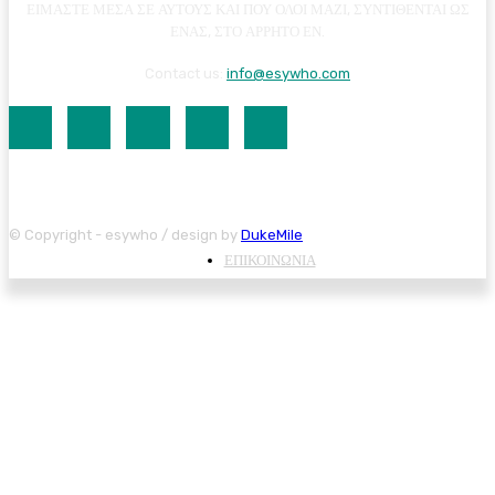
ΕΙΜΑΣΤΕ ΜΕΣΑ ΣΕ ΑΥΤΟΥΣ ΚΑΙ ΠΟΥ ΟΛΟΙ ΜΑΖΙ, ΣΥΝΤΙΘΕΝΤΑΙ ΩΣ
ΕΝΑΣ, ΣΤΟ ΑΡΡΗΤΟ ΕΝ.
Contact us:
info@esywho.com
© Copyright - esywho / design by
DukeMile
ΕΠΙΚΟΙΝΩΝΙΑ