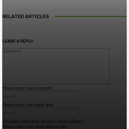
RELATED ARTICLES
LEAVE A REPLY
Comment:
Please enter your comment!
Name:*
Please enter your name here
Email:*
You have entered an incorrect email address!
Please enter your email address here