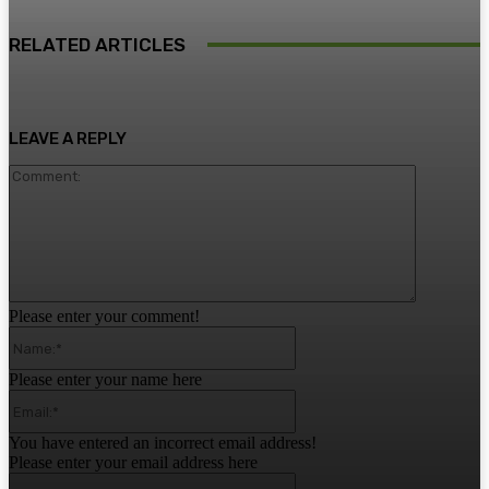
RELATED ARTICLES
LEAVE A REPLY
Comment:
Please enter your comment!
Name:*
Please enter your name here
Email:*
You have entered an incorrect email address!
Please enter your email address here
Website: