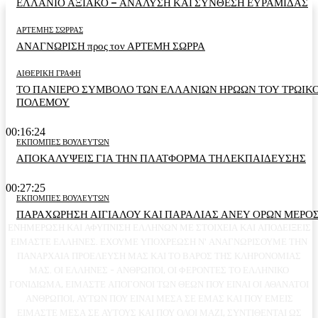
ΕΛΛΑΝΙΟ ΑΞΙΑΚΟ – ΑΝΑΛΥΣΗ ΚΑΙ ΣΥΝΘΕΣΗ ΕΥΡΑΜΙΔΑΣ
ΑΡΤΕΜΗΣ ΣΩΡΡΑΣ
ΑΝΑΓΝΩΡΙΣΗ προς τον ΑΡΤΕΜΗ ΣΩΡΡΑ
ΑΙΘΕΡΙΚΗ ΓΡΑΦΗ
ΤΟ ΠΑΝΙΕΡΟ ΣΥΜΒΟΛΟ ΤΩΝ ΕΛΛΑΝΙΩΝ ΗΡΩΩΝ ΤΟΥ ΤΡΩΙΚ
ΠΟΛΕΜΟΥ
00:16:24
ΕΚΠΟΜΠΕΣ ΒΟΥΛΕΥΤΩΝ
ΑΠΟΚΑΛΥΨΕΙΣ ΓΙΑ ΤΗΝ ΠΛΑΤΦΟΡΜΑ ΤΗΛΕΚΠΑΙΔΕΥΣΗΣ
00:27:25
ΕΚΠΟΜΠΕΣ ΒΟΥΛΕΥΤΩΝ
ΠΑΡΑΧΩΡΗΣΗ ΑΙΓΙΑΛΟΥ ΚΑΙ ΠΑΡΑΛΙΑΣ ΑΝΕΥ ΟΡΩΝ ΜΕΡΟΣ
ΕΝΗΜΕΡΩΣΗ ΚΑΙ ΑΦΥΠΝΙΣΗ ΕΛΛΗΝΩΝ ΜΕ ΣΤΟΙΧΕΙΑ ΚΑΙ ΑΠΟΔΕΙΞΕΙΣ
ΕΙΜΑΣΤΕ ΕΛΛΗΝΕΣ. ΕΧΟΥΜΕ ΥΠΟΧΡΕΩΣΗ Ν' ΑΝΑΓΝΩΡΙΣΟΥΜΕ ΤΗΝ
ΠΑΝΑΡΧΑΙΑ ΠΡΟΕΛΕΥΣΗ ΜΑΣ ΚΑΙ ΤΟ ΒΑΡΟΣ ΤΗΣ ΚΛΗΡΟΝΟΜΙΑΣ
ΜΑΣ. ΟΙ ΕΛΛΗΝΕΣ - ΑΝΘΡΩΠΟΙ, ΟΙ ΦΕΡΟΝΤΕΣ ΤΟ ΕΛΛΗΝΙΚΟ
ΓΟΝΙΔΙΩΜΑ, ΕΙΜΑΣΤΕ ΑΠΟΓΟΝΟΙ ΤΩΝ ΘΕΩΝ ΠΟΥ ΕΙΝΑΙ ΟΙ ΑΘΑΝΑΤΟΙ
ΑΝΘΡΩΠΟΙ, ΑΥΤΩΝ ΠΟΥ ΕΙΝΑΙ ΜΕΣΑ ΣΕ ΕΜΑΣ ΚΑΙ ΠΟΥ ΕΜΕΙΣ
ΕΙΜΑΣΤΕ ΜΕΣΑ ΣΕ ΑΥΤΟΥΣ ΚΑΙ ΠΟΥ ΟΛΟΙ ΜΑΖΙ, ΣΥΝΤΙΘΕΝΤΑΙ ΩΣ