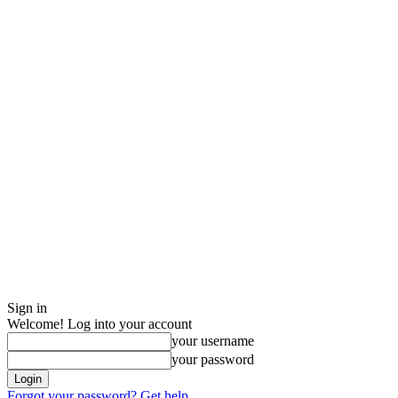
Sign in
Welcome! Log into your account
your username
your password
Forgot your password? Get help