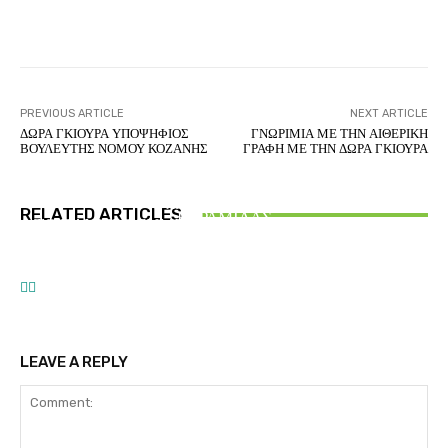
Facebook
Twitter
Pinterest
PREVIOUS ARTICLE
NEXT ARTICLE
ΔΩΡΑ ΓΚΙΟΥΡΑ ΥΠΟΨΗΦΙΟΣ
ΓΝΩΡΙΜΙΑ ΜΕ ΤΗΝ ΑΙΘΕΡΙΚΗ
ΒΟΥΛΕΥΤΗΣ ΝΟΜΟΥ ΚΟΖΑΝΗΣ
ΓΡΑΦΗ ΜΕ ΤΗΝ ΔΩΡΑ ΓΚΙΟΥΡΑ
ΑΙΘΕΡΙΚΗ ΓΡΑΦΗ
ΕΛΛΑΝΙΟ ΑΞΙΑΚΟ – ΑΝΑΛΥΣΗ ΚΑΙ ΣΥΝΘΕΣΗ
ΑΙΘΕΡΙΚΗ ΓΡΑΦΗ
ΑΡΤΕΜΗΣ ΣΩΡΡΑΣ
RELATED ARTICLES
ΕΥΡΑΜΙΔΑΣ
ΤΟ ΠΑΝΙΕΡΟ ΣΥΜΒΟΛΟ ΤΩΝ ΕΛΛΑΝΙΩΝ ΗΡΩΩΝ
ΑΝΑΓΝΩΡΙΣΗ προς τον ΑΡΤΕΜΗ ΣΩΡΡΑ
ΤΟΥ ΤΡΩΙΚΟΥ ΠΟΛΕΜΟΥ
LEAVE A REPLY