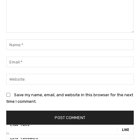
Comment:
Na
Ema
Web
Save my name, email, and website in this browser for the next
time I comment.
1,780
Fans
LIKE
1,570
Followers