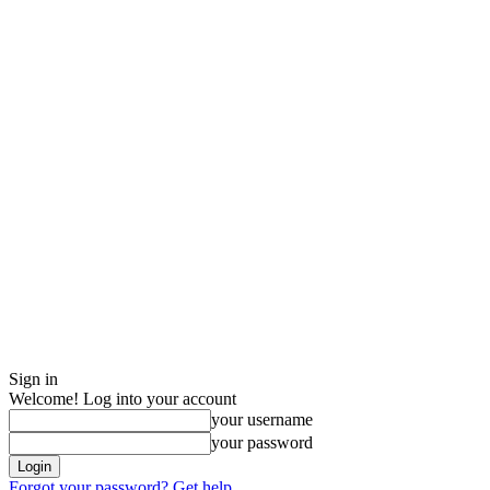
Sign in
Welcome! Log into your account
your username
your password
Forgot your password? Get help