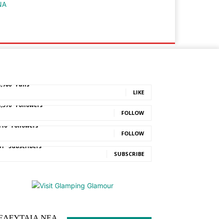
Ε.ΣΥ.
ΕΥΡΑΜΙΔΑΣ
1,780
Fans
LIKE
1,570
Followers
FOLLOW
110
Followers
FOLLOW
81
Subscribers
SUBSCRIBE
ΕΛΕΥΤΑΙΑ ΝΕΑ