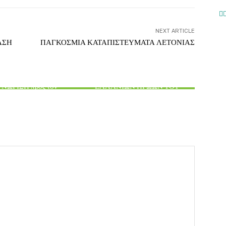
NEXT ARTICLE
ΑΣΗ
ΠΑΓΚΟΣΜΙΑ ΚΑΤΑΠΙΣΤΕΥΜΑΤΑ ΛΕΤΟΝΙΑΣ
ΑΙΘΕΡΙΚΗ ΓΡΑΦΗ
ΡΤΕΜΗΣ ΣΩΡΡΑΣ
ΤΟ ΠΑΝΙΕΡΟ ΣΥΜΒΟΛΟ ΤΩΝ
ΝΩΡΙΣΗ προς τον
ΕΛΛΑΝΙΩΝ ΗΡΩΩΝ ΤΟΥ
ΡΤΕΜΗ ΣΩΡΡΑ
ΤΡΩΙΚΟΥ ΠΟΛΕΜΟΥ