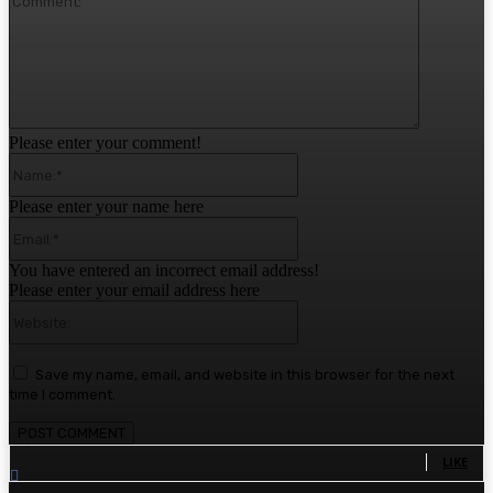
Please enter your comment!
Name:*
Please enter your name here
Email:*
You have entered an incorrect email address!
Please enter your email address here
Website:
Save my name, email, and website in this browser for the next
time I comment.
1,780
Fans
LIKE
1,570
Followers