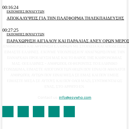
00:16:24
ΕΚΠΟΜΠΕΣ ΒΟΥΛΕΥΤΩΝ
ΑΠΟΚΑΛΥΨΕΙΣ ΓΙΑ ΤΗΝ ΠΛΑΤΦΟΡΜΑ ΤΗΛΕΚΠΑΙΔΕΥΣΗΣ
00:27:25
ΕΚΠΟΜΠΕΣ ΒΟΥΛΕΥΤΩΝ
ΠΑΡΑΧΩΡΗΣΗ ΑΙΓΙΑΛΟΥ ΚΑΙ ΠΑΡΑΛΙΑΣ ΑΝΕΥ ΟΡΩΝ ΜΕΡΟΣ
ΕΝΗΜΕΡΩΣΗ ΚΑΙ ΑΦΥΠΝΙΣΗ ΕΛΛΗΝΩΝ ΜΕ ΣΤΟΙΧΕΙΑ ΚΑΙ ΑΠΟΔΕΙΞΕΙΣ
ΕΙΜΑΣΤΕ ΕΛΛΗΝΕΣ. ΕΧΟΥΜΕ ΥΠΟΧΡΕΩΣΗ Ν' ΑΝΑΓΝΩΡΙΣΟΥΜΕ ΤΗΝ
ΠΑΝΑΡΧΑΙΑ ΠΡΟΕΛΕΥΣΗ ΜΑΣ ΚΑΙ ΤΟ ΒΑΡΟΣ ΤΗΣ ΚΛΗΡΟΝΟΜΙΑΣ
ΜΑΣ. ΟΙ ΕΛΛΗΝΕΣ - ΑΝΘΡΩΠΟΙ, ΟΙ ΦΕΡΟΝΤΕΣ ΤΟ ΕΛΛΗΝΙΚΟ
ΓΟΝΙΔΙΩΜΑ, ΕΙΜΑΣΤΕ ΑΠΟΓΟΝΟΙ ΤΩΝ ΘΕΩΝ ΠΟΥ ΕΙΝΑΙ ΟΙ ΑΘΑΝΑΤΟΙ
ΑΝΘΡΩΠΟΙ, ΑΥΤΩΝ ΠΟΥ ΕΙΝΑΙ ΜΕΣΑ ΣΕ ΕΜΑΣ ΚΑΙ ΠΟΥ ΕΜΕΙΣ
ΕΙΜΑΣΤΕ ΜΕΣΑ ΣΕ ΑΥΤΟΥΣ ΚΑΙ ΠΟΥ ΟΛΟΙ ΜΑΖΙ, ΣΥΝΤΙΘΕΝΤΑΙ ΩΣ
ΕΝΑΣ, ΣΤΟ ΑΡΡΗΤΟ ΕΝ.
Contact us:
info@esywho.com