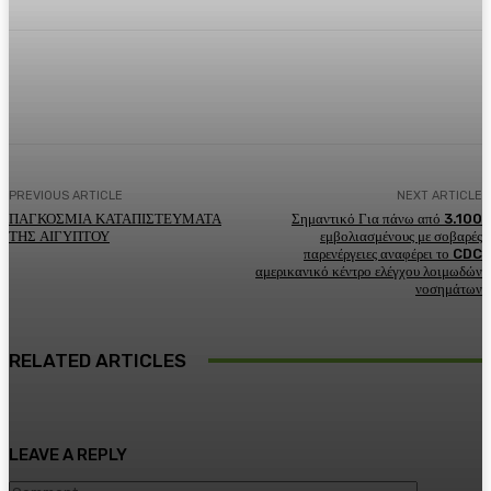
Facebook
Twitter
Pinterest
WhatsA
PREVIOUS ARTICLE
NEXT ARTICLE
ΠΑΓΚΟΣΜΙΑ ΚΑΤΑΠΙΣΤΕΥΜΑΤΑ
Σημαντικό Για πάνω από 3.100
ΤΗΣ ΑΙΓΥΠΤΟΥ
εμβολιασμένους με σοβαρές
παρενέργειες αναφέρει το CDC
αμερικανικό κέντρο ελέγχου λοιμωδών
νοσημάτων
RELATED ARTICLES
LEAVE A REPLY
Comment: