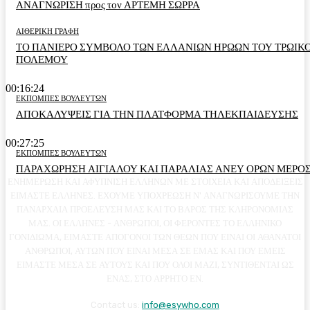
ΑΝΑΓΝΩΡΙΣΗ προς τον ΑΡΤΕΜΗ ΣΩΡΡΑ
ΑΙΘΕΡΙΚΗ ΓΡΑΦΗ
ΤΟ ΠΑΝΙΕΡΟ ΣΥΜΒΟΛΟ ΤΩΝ ΕΛΛΑΝΙΩΝ ΗΡΩΩΝ ΤΟΥ ΤΡΩΙΚ
ΠΟΛΕΜΟΥ
00:16:24
ΕΚΠΟΜΠΕΣ ΒΟΥΛΕΥΤΩΝ
ΑΠΟΚΑΛΥΨΕΙΣ ΓΙΑ ΤΗΝ ΠΛΑΤΦΟΡΜΑ ΤΗΛΕΚΠΑΙΔΕΥΣΗΣ
00:27:25
ΕΚΠΟΜΠΕΣ ΒΟΥΛΕΥΤΩΝ
ΠΑΡΑΧΩΡΗΣΗ ΑΙΓΙΑΛΟΥ ΚΑΙ ΠΑΡΑΛΙΑΣ ΑΝΕΥ ΟΡΩΝ ΜΕΡΟΣ
ΕΝΗΜΕΡΩΣΗ ΚΑΙ ΑΦΥΠΝΙΣΗ ΕΛΛΗΝΩΝ ΜΕ ΣΤΟΙΧΕΙΑ ΚΑΙ ΑΠΟΔΕΙΞΕΙΣ
ΕΙΜΑΣΤΕ ΕΛΛΗΝΕΣ. ΕΧΟΥΜΕ ΥΠΟΧΡΕΩΣΗ Ν' ΑΝΑΓΝΩΡΙΣΟΥΜΕ ΤΗΝ
ΠΑΝΑΡΧΑΙΑ ΠΡΟΕΛΕΥΣΗ ΜΑΣ ΚΑΙ ΤΟ ΒΑΡΟΣ ΤΗΣ ΚΛΗΡΟΝΟΜΙΑΣ
ΜΑΣ. ΟΙ ΕΛΛΗΝΕΣ - ΑΝΘΡΩΠΟΙ, ΟΙ ΦΕΡΟΝΤΕΣ ΤΟ ΕΛΛΗΝΙΚΟ
ΓΟΝΙΔΙΩΜΑ, ΕΙΜΑΣΤΕ ΑΠΟΓΟΝΟΙ ΤΩΝ ΘΕΩΝ ΠΟΥ ΕΙΝΑΙ ΟΙ ΑΘΑΝΑΤΟΙ
ΑΝΘΡΩΠΟΙ, ΑΥΤΩΝ ΠΟΥ ΕΙΝΑΙ ΜΕΣΑ ΣΕ ΕΜΑΣ ΚΑΙ ΠΟΥ ΕΜΕΙΣ
ΕΙΜΑΣΤΕ ΜΕΣΑ ΣΕ ΑΥΤΟΥΣ ΚΑΙ ΠΟΥ ΟΛΟΙ ΜΑΖΙ, ΣΥΝΤΙΘΕΝΤΑΙ ΩΣ
ΕΝΑΣ, ΣΤΟ ΑΡΡΗΤΟ ΕΝ.
Contact us:
info@esywho.com