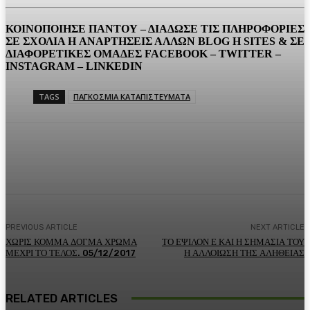
ΚΟΙΝΟΠΟΙΗΣΕ ΠΑΝΤΟΥ – ΔΙΑΔΩΣΕ ΤΙΣ ΠΛΗΡΟΦΟΡΙΕΣ
ΣΕ ΣΧΟΛΙΑ H ΑΝAΡΤΗΣΕΙΣ ΑΛΛΩΝ BLOG H SITES & ΣΕ
ΔΙΑΦΟΡΕTIKEΣ ΟΜΑΔΕΣ FACEBOOK – TWITTER –
INSTAGRAM – LINKEDIN
TAGS
ΠΑΓΚΟΣΜΙΑ ΚΑΤΑΠΙΣΤΕΥΜΑΤΑ
Facebook
Twitter
Pinterest
WhatsA
PREVIOUS ARTICLE
NEXT ARTICLE
ΧΩΡΙΣ ΚΟΜΜΑ ΔΟΓΜΑ ΧΡΩΜΑ
ΤΟ ΕΨΙΛΟΝ Ε ΚΑΙ Η ΣΗΜΑΣΙΑ ΤΟΥ
ΜΕΧΡΙ ΤΟ ΤΕΛΟΣ. 05/12/2017
Η ΑΛΛΟΙΩΣΗ ΤΗΣ ΑΛΗΘΕΙΑΣ
RELATED ARTICLES