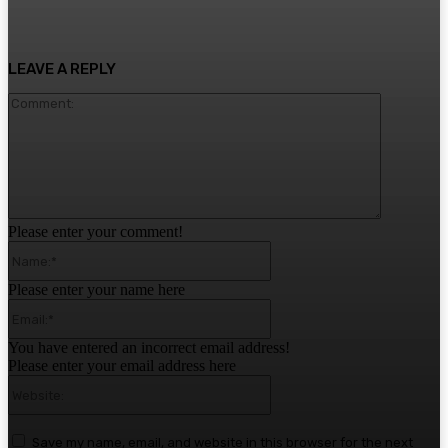
LEAVE A REPLY
Comment:
Please enter your comment!
Name:*
Please enter your name here
Email:*
You have entered an incorrect email address!
Please enter your email address here
Website:
Save my name, email, and website in this browser for the next