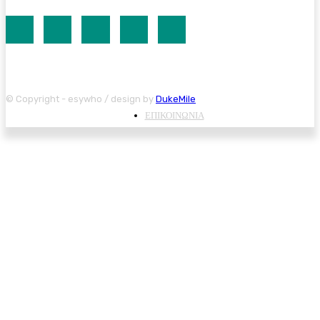
© Copyright - esywho / design by
DukeMile
ΕΠΙΚΟΙΝΩΝΙΑ