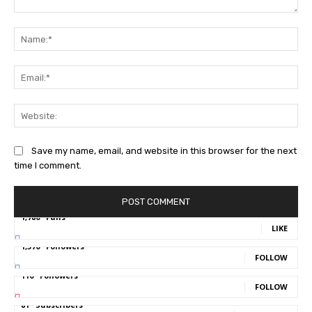
Comment:
Na
Ema
Web
Save my name, email, and website in this browser for the next
time I comment.
1,780
Fans
LIKE
1,570
Followers
FOLLOW
110
Followers
FOLLOW
81
Subscribers