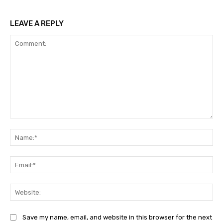
LEAVE A REPLY
Comment:
Na
Ema
Web
Save my name, email, and website in this browser for the next