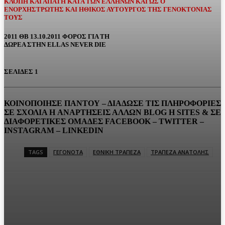
ΚΛΟΠΗ ΚΑΙ ΑΠΑΤΗ ΚΑΤΑ ΤΩΝ ΕΛΛΗΝΩΝ ΚΑΙ ΩΣ Ο
ΕΝΟΡΧΗΣΤΡΩΤΗΣ ΚΑΙ ΗΘΙΚΟΣ ΑΥΤΟΥΡΓΟΣ ΤΗΣ ΓΕΝΟΚΤΟΝΙΑΣ
ΤΟΥΣ
2011 ΘΒ 13.10.2011 ΦΟΡΟΣ ΓΙΑ ΤΗ
ΔΩΡΕΑ ΣΤΗΝ ELLAS NEVER DIE
ΣΕΛΙΔΕΣ 1
ΚΟΙΝΟΠΟΙΗΣΕ ΠΑΝΤΟΥ – ΔΙΑΔΩΣΕ ΤΙΣ ΠΛΗΡΟΦΟΡΙΕΣ
ΣΕ ΣΧΟΛΙΑ H ΑΝAΡΤΗΣΕΙΣ ΑΛΛΩΝ BLOG H SITES & ΣΕ
ΔΙΑΦΟΡΕTIKEΣ ΟΜΑΔΕΣ FACEBOOK – TWITTER –
INSTAGRAM – LINKEDIN
TAGS
ΓΕΓΟΝΟΤΑ
ΕΘΝΙΚΗ ΤΡΑΠΕΖΑ
ΤΡΑΠΕΖΑ ΑΝΑΤΟΛΗΣ
Facebook
Twitter
Pinterest
WhatsA