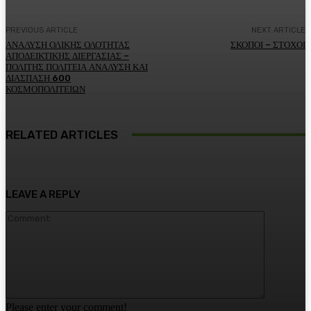
PREVIOUS ARTICLE
NEXT ARTICLE
ΑΝΑΛΥΣΗ ΟΛΙΚΗΣ ΟΛΟΤΗΤΑΣ
ΣΚΟΠΟΙ – ΣΤΟΧΟΙ
ΑΠΟΔΕΙΚΤΙΚΗΣ ΔΙΕΡΓΑΣΙΑΣ –
ΠΟΛΙΤΗΣ ΠΟΛΙΤΕΙΑ ΑΝΑΛΥΣΗ ΚΑΙ
ΔΙΑΣΠΑΣΗ 600
ΚΟΣΜΟΠΟΛΙΤΕΙΩΝ
RELATED ARTICLES
LEAVE A REPLY
Comment:
Please enter your comment!