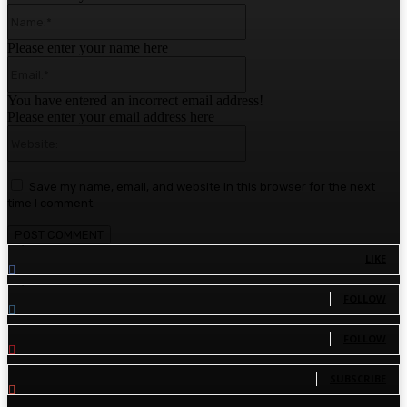
Name:*
Please enter your name here
Email:*
You have entered an incorrect email address!
Please enter your email address here
Website:
Save my name, email, and website in this browser for the next
time I comment.
1,780
Fans
LIKE
1,570
Followers
FOLLOW
110
Followers
FOLLOW
81
Subscribers
SUBSCRIBE