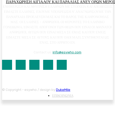
ΠΑΡΑΧΩΡΗΣΗ ΑΙΓΙΑΛΟΥ ΚΑΙ ΠΑΡΑΛΙΑΣ ΑΝΕΥ ΟΡΩΝ ΜΕΡΟΣ
ΕΝΗΜΕΡΩΣΗ ΚΑΙ ΑΦΥΠΝΙΣΗ ΕΛΛΗΝΩΝ ΜΕ ΣΤΟΙΧΕΙΑ ΚΑΙ ΑΠΟΔΕΙΞΕΙΣ
ΕΙΜΑΣΤΕ ΕΛΛΗΝΕΣ. ΕΧΟΥΜΕ ΥΠΟΧΡΕΩΣΗ Ν' ΑΝΑΓΝΩΡΙΣΟΥΜΕ ΤΗΝ
ΠΑΝΑΡΧΑΙΑ ΠΡΟΕΛΕΥΣΗ ΜΑΣ ΚΑΙ ΤΟ ΒΑΡΟΣ ΤΗΣ ΚΛΗΡΟΝΟΜΙΑΣ
ΜΑΣ. ΟΙ ΕΛΛΗΝΕΣ - ΑΝΘΡΩΠΟΙ, ΟΙ ΦΕΡΟΝΤΕΣ ΤΟ ΕΛΛΗΝΙΚΟ
ΓΟΝΙΔΙΩΜΑ, ΕΙΜΑΣΤΕ ΑΠΟΓΟΝΟΙ ΤΩΝ ΘΕΩΝ ΠΟΥ ΕΙΝΑΙ ΟΙ ΑΘΑΝΑΤΟΙ
ΑΝΘΡΩΠΟΙ, ΑΥΤΩΝ ΠΟΥ ΕΙΝΑΙ ΜΕΣΑ ΣΕ ΕΜΑΣ ΚΑΙ ΠΟΥ ΕΜΕΙΣ
ΕΙΜΑΣΤΕ ΜΕΣΑ ΣΕ ΑΥΤΟΥΣ ΚΑΙ ΠΟΥ ΟΛΟΙ ΜΑΖΙ, ΣΥΝΤΙΘΕΝΤΑΙ ΩΣ
ΕΝΑΣ, ΣΤΟ ΑΡΡΗΤΟ ΕΝ.
Contact us:
info@esywho.com
© Copyright - esywho / design by
DukeMile
ΕΠΙΚΟΙΝΩΝΙΑ