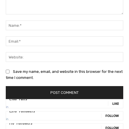
Comment:
Na
Ema
Web
Save my name, email, and website in this browser for the next
time I comment.
1,780
Fans
LIKE
1,570
Followers
FOLLOW
110
Followers
FOLLOW