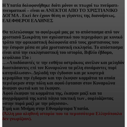
Η Υπατία δολοφονήθηκε διότι μόνον οι πτωχοί τω πνεύματι-
πνευματικοί – είναι οι ΑΝΕΚΤΟΙ ΑΠΟ ΤΟ ΧΡΙΣΤΙΑΝΙΚΟ
ΔΟΓΜΑ . Εκεί δεν έχουν θέση οι γίγαντες της διανοήσεως.
ΕΛΕΦΘΕΡΟΙ ΕΛΛΗΝΕΣ
Θα τελειώσουμε το αφιέρωμά μας με το απόσπασμα από τον
χριστιανό Σωκράτη τον σχολαστικό που περιγράφει με κυνικό
τρόπο την φρικιαστική δολοφονία από τους χριστιανους που
την έσυραν μέσα σε μία χριστιανική εκκλησία. Το απόσπασμα
είναι από την
εκκλησιαστική του ιστορία
, Βιβλίο έβδομο,
κεφάλαιο 15ο :
…«Αποδύσαντές τε την εσθήτα οστράκοις ανείλον και μεληδόν
διασπάσαντες επί τον Κυναριώνα τα μέλη συνάραντες πυρί
κατηνάλωσαν». Δηλαδή την έγδυσαν και με κοφτερά
κεραμίδια την έγδαραν και την έκοψαν κομμάτια τα οποία
περιέφεραν στην πόλη και αφού έφτασαν στον Κυναριώνα
άναψαν φωτιά και τα έκαψαν.
Αφού έκαψαν τα κομμάτια της, έκαψαν μαζί και τα
συγγράμματά της κατά πάγια τακτική των , ουρλιάζοντας
«στην πυρά μαζί με την μάγισσα».
Τιμή και Μνήμη στην Εθνομάρτυρα Υπατία.
(Άλλη μια αληθινή ιστορία που τα περισσότερα Ελληνόπουλα
δεν γνωρίζουν).