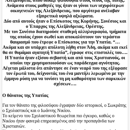
Αλεξάνδρεια, όπου δίδαξε φιλοσοφία στους νέους της πόλης.
Ανάμεσα στους μαθητές της ήταν οι γόνοι των ισχυρότερων
οικογενειών της Αλεξάνδρειας, που αργότερα ανέλαβαν
εξαιρετικά υψηλά αξιώματα.
Δύο από αυτούς ήταν ο Επίσκοπος της Κυρήνης, Συνέσιος και
ο Έπαρχος της Αλεξάνδρειας, Ορέστης.
Με τον Συνέσιο διατηρούσε σταθερή αλληλογραφία, τμήματα
της οποίας έχουν σωθεί και αποκαλύπτουν τον τεράστιο
θαυμασμό που έτρεφε ο Επίσκοπος για την Υπατία. “…
Ακόμα και αν υπάρχει απόλυτη λήθη στον Άδη, ακόμα και εκεί
θα σε θυμάμαι αγαπητή Υπατία”, έγραφε στις επιστολές του….
Η Υπατία ήταν εξίσου σεβαστή και από τους Χριστιανούς, οι
οποίοι την χρησιμοποιούσαν ως παράδειγμα αγνότητας.
Λέγεται μάλιστα ότι απάντησε σε έναν νεαρό που της εξέφρασε
τον έρωτά του, δείχνοντάς του ένα μαντήλι λερωμένο με την
έμμηνο ρύση για να τονίσει τη μη καθαρότητα των σαρκικών
σχέσεων….
Ο θάνατος της Υπατίας
Για τον θάνατο της φιλοσόφου έγραψαν δύο ιστορικοί, ο Σωκράτης
ο Σχολαστικός και ο Ιωάννης Νικίου.
Το κείμενο του Σχολαστικού θεωρείται πιο έγκυρο, καθώς ο
Νικίου ήταν φανερά επηρεασμένος από την προπαγάνδα των
Χριστιανών.