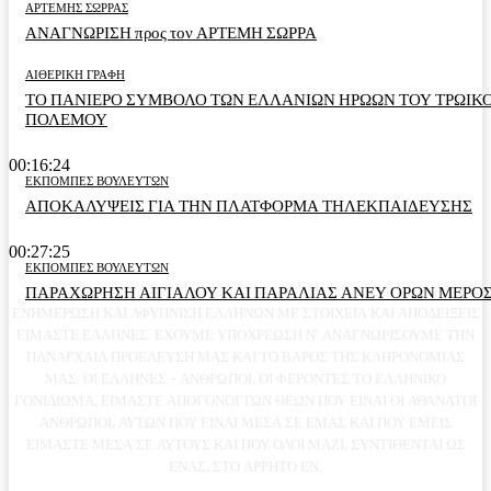
ΑΡΤΕΜΗΣ ΣΩΡΡΑΣ
ΑΝΑΓΝΩΡΙΣΗ προς τον ΑΡΤΕΜΗ ΣΩΡΡΑ
ΑΙΘΕΡΙΚΗ ΓΡΑΦΗ
ΤΟ ΠΑΝΙΕΡΟ ΣΥΜΒΟΛΟ ΤΩΝ ΕΛΛΑΝΙΩΝ ΗΡΩΩΝ ΤΟΥ ΤΡΩΙΚ
ΠΟΛΕΜΟΥ
00:16:24
ΕΚΠΟΜΠΕΣ ΒΟΥΛΕΥΤΩΝ
ΑΠΟΚΑΛΥΨΕΙΣ ΓΙΑ ΤΗΝ ΠΛΑΤΦΟΡΜΑ ΤΗΛΕΚΠΑΙΔΕΥΣΗΣ
00:27:25
ΕΚΠΟΜΠΕΣ ΒΟΥΛΕΥΤΩΝ
ΠΑΡΑΧΩΡΗΣΗ ΑΙΓΙΑΛΟΥ ΚΑΙ ΠΑΡΑΛΙΑΣ ΑΝΕΥ ΟΡΩΝ ΜΕΡΟΣ
ΕΝΗΜΕΡΩΣΗ ΚΑΙ ΑΦΥΠΝΙΣΗ ΕΛΛΗΝΩΝ ΜΕ ΣΤΟΙΧΕΙΑ ΚΑΙ ΑΠΟΔΕΙΞΕΙΣ
ΕΙΜΑΣΤΕ ΕΛΛΗΝΕΣ. ΕΧΟΥΜΕ ΥΠΟΧΡΕΩΣΗ Ν' ΑΝΑΓΝΩΡΙΣΟΥΜΕ ΤΗΝ
ΠΑΝΑΡΧΑΙΑ ΠΡΟΕΛΕΥΣΗ ΜΑΣ ΚΑΙ ΤΟ ΒΑΡΟΣ ΤΗΣ ΚΛΗΡΟΝΟΜΙΑΣ
ΜΑΣ. ΟΙ ΕΛΛΗΝΕΣ - ΑΝΘΡΩΠΟΙ, ΟΙ ΦΕΡΟΝΤΕΣ ΤΟ ΕΛΛΗΝΙΚΟ
ΓΟΝΙΔΙΩΜΑ, ΕΙΜΑΣΤΕ ΑΠΟΓΟΝΟΙ ΤΩΝ ΘΕΩΝ ΠΟΥ ΕΙΝΑΙ ΟΙ ΑΘΑΝΑΤΟΙ
ΑΝΘΡΩΠΟΙ, ΑΥΤΩΝ ΠΟΥ ΕΙΝΑΙ ΜΕΣΑ ΣΕ ΕΜΑΣ ΚΑΙ ΠΟΥ ΕΜΕΙΣ
ΕΙΜΑΣΤΕ ΜΕΣΑ ΣΕ ΑΥΤΟΥΣ ΚΑΙ ΠΟΥ ΟΛΟΙ ΜΑΖΙ, ΣΥΝΤΙΘΕΝΤΑΙ ΩΣ
ΕΝΑΣ, ΣΤΟ ΑΡΡΗΤΟ ΕΝ.