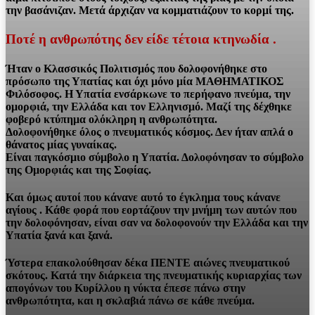
την βασάνιζαν. Μετά άρχιζαν να κομματιάζουν το κορμί της.
Ποτέ η ανθρωπότης δεν είδε τέτοια κτηνωδία .
Ήταν ο Κλασσικός Πολιτισμός που δολοφονήθηκε στο
πρόσωπο της Υπατίας και όχι μόνο μία ΜΑΘΗΜΑΤΙΚΟΣ
Φιλόσοφος. Η Υπατία ενσάρκωνε το περήφανο πνεύμα, την
ομορφιά, την Ελλάδα και τον Ελληνισμό. Μαζί της δέχθηκε
φοβερό κτύπημα ολόκληρη η ανθρωπότητα.
Δολοφονήθηκε όλος ο πνευματικός κόσμος. Δεν ήταν απλά ο
θάνατος μίας γυναίκας.
Είναι παγκόσμιο σύμβολο η Υπατία. Δολοφόνησαν το σύμβολο
της Ομορφιάς και της Σοφίας.
Και όμως αυτοί που κάνανε αυτό το έγκλημα τους κάνανε
αγίους . Κάθε φορά που εορτάζουν την μνήμη των αυτών που
την δολοφόνησαν, είναι σαν να δολοφονούν την Ελλάδα και την
Υπατία ξανά και ξανά.
Ύστερα επακολούθησαν δέκα ΠΕΝΤΕ αιώνες πνευματικού
σκότους. Κατά την διάρκεια της πνευματικής κυριαρχίας των
απογόνων του Κυρίλλου η νύκτα έπεσε πάνω στην
ανθρωπότητα, και η σκλαβιά πάνω σε κάθε πνεύμα.