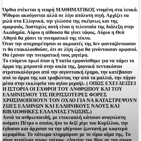
Όρθια στέκεται η νεαρή ΜΑΘΗΜΑΤΙΚΟΣ ντυμένη στα λευκά.
Ψίθυροι ακούγονται αλλά σε λίγο απόλυτη σιγή. Αρχίζει να
μιλά στα Ελληνικά, την γλώσσα της σκέψεως και της
ομορφιάς. Δυστυχώς αυτή είναι η τελευταία της διάλεξη στην
Ακαδημία. Αύριο η αίθουσα θα γίνει τάφος. Αύριο η Θεά
Αθηνά θα χάσει το πνευματικό της τέκνο.
Όταν την αποχαιρέτησαν οι ακροατές της δεν φανταζόντουσαν
τι θα επακολουθούσε, ότι σε λίγη ώρα θα γινόντουσαν ορφανοί.
Θα έχαναν την πνευματική τους μητέρα.
Το επόμενο πρωί όταν η Υπατία εμφανίσθηκε για να πάρει το
άρμα της μπροστά στην οικία της, ξαφνικά πεντακόσιοι
στρατοκαλόγεροι από την αιγυπτιακή έρημο, την κατέβασαν
από το άρμα της και τραβώντας την από τα μαλλιά, την πήγαν
μέσα στην εκκλησία του αγίου μιχαήλ.
( ΟΠΩΣ ΕΧΕΙ ΔΕΙΞΕΙ
Η ΙΣΤΟΡΙΑ ΟΙ ΕΧΘΡΟΙ ΤΟΥ ΑΝΘΡΩΠΟΥ ΚΑΙ ΤΟΥ
ΕΛΛΗΝΙΣΜΟΥ ΤΙΣ ΠΕΡΙΣΣΟΤΕΡΕΣ ΦΟΡΕΣ
ΧΡΗΣΙΜΟΠΟΙΟΥΝ ΤΟΝ ΟΧΛΟ ΓΙΑ ΝΑ ΚΑΤΑΣΤΡΕΨΟΥΝ
ΖΩΕΣ ΕΛΛΗΝΩΝ ΚΑΙ ΕΛΛΗΝΙΚΟΥΣ ΝΑΟΥΣ ΚΑΙ
ΒΙΒΛΙΟΘΗΚΕΣ ΕΛΛΑΝΙΑΣ ΓΝΩΣΗΣ.)
Αυτά τα ανθρωποειδή, με επικεφαλή κάποιον αναγνώστη
ονόματι Πέτρο ο οποίος ήτο το δεξί χέρι του Κυρίλλου, την
έγδυσαν και άρχισαν να την γδέρνουν ζωντανή με κοφτερά
κεραμίδια. Το πάτωμα πλημμύρισε με το τίμιο αίμα της. Το
αίμα πιτσίλισε στους τοίχους, εξαιτίας της βίας με την οποια