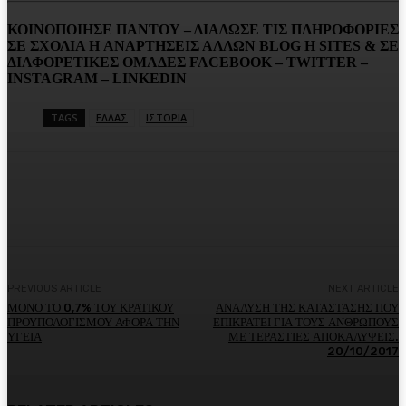
ΚΟΙΝΟΠΟΙΗΣΕ ΠΑΝΤΟΥ – ΔΙΑΔΩΣΕ ΤΙΣ ΠΛΗΡΟΦΟΡΙΕΣ
ΣΕ ΣΧΟΛΙΑ H ΑΝAΡΤΗΣΕΙΣ ΑΛΛΩΝ BLOG H SITES & ΣΕ
ΔΙΑΦΟΡΕTIKEΣ ΟΜΑΔΕΣ FACEBOOK – TWITTER –
INSTAGRAM – LINKEDIN
TAGS
ΕΛΛΑΣ
ΙΣΤΟΡΙΑ
Facebook
Twitter
Pinterest
WhatsA
PREVIOUS ARTICLE
NEXT ARTICLE
ΜΟΝΟ ΤΟ 0,7% ΤΟΥ ΚΡΑΤΙΚΟΥ
ΑΝΑΛΥΣΗ ΤΗΣ ΚΑΤΑΣΤΑΣΗΣ ΠΟΥ
ΠΡΟΥΠΟΛΟΓΙΣΜΟΥ ΑΦΟΡΑ ΤΗΝ
ΕΠΙΚΡΑΤΕΙ ΓΙΑ ΤΟΥΣ ΑΝΘΡΩΠΟΥΣ
ΥΓΕΙΑ
ΜΕ ΤΕΡΑΣΤΙΕΣ ΑΠΟΚΑΛΥΨΕΙΣ.
20/10/2017