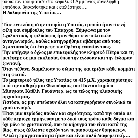
οποία τον τραυμάτισε στο κεφάλι. Ο Αμμώνιος συνελήφθη
επιτόπου, βασανίστηκε και εκτελέστηκε….
Η δολοφονία της Υπατίας…
Τότε ενεπλάκη στην ιστορία η Υπατία, η οποία ήταν στενή
φίλη και σύμβουλος του Έπαρχου. Σύμφωνα με τον
Σχολαστικό, η φιλόσοφος ήταν θύμα των πολιτικών
ανταγωνισμών, καθώς κατηγορήθηκε αβάσιμα από τους
Χριστιανούς ότι έστρεφε τον Ορέστη εναντίον τους.
Την απήγαγε ο όχλος με επικεφαλής τον κληρικό Πέτρο και τη
μετέφερε σε μια εκκλησία, όπου την έγδυσαν και την έγδαραν
ζωντανή.
Όταν πέθανε, διαμέλισαν το σώμα της και έριξαν κάθε κομμάτι
στη φωτιά.
Το μαρτυρικό τέλος της Υπατίας το 415 μ.Χ. χαρακτηρίστηκε
από την καθηγήτρια Φιλοσοφίας του Πανεπιστημίου
Μίσιγκαν, Καθλίν Γουάιντερ, ως το τέλος της κλασσικής
αρχαιότητας.
Ωστόσο, ας μην σπεύσουν όλοι να κατηγορήσουν συνολικά το
χριστιανισμό.
Ήταν μια περίοδος παθών και αγριότητας, κατά την οποία σε
κάθε περιοχή ερμήνευαν με το δικό τους τρόπο κάθε δόγμα και
όχι μόνο το χριστιανικό, που το κήρυγμά του είναι κατά της
βίας, όπως άλλωστε σχεδόν των περισσοτέρων θρησκειών.
Αλλά η πραγματικότητα ήταν και είναι πολύ διαφορετική….