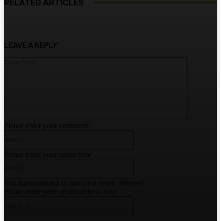
RELATED ARTICLES
LEAVE A REPLY
Comment:
Please enter your comment!
Name:*
Please enter your name here
Email:*
You have entered an incorrect email address!
Please enter your email address here
Website: