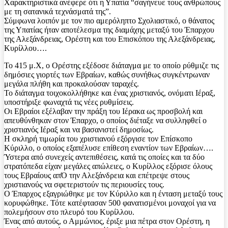
Χαρακτηριστικά ανέφερε ότι η Υπατία “σαγήνευε τους ανθρώπους
με τη σατανικά τεχνάσματά της”.
Σύμφωνα λοιπόν με τον πιο αμερόληπτο Σχολιαστικό, ο θάνατος
της Υπατίας ήταν αποτέλεσμα της διαμάχης μεταξύ του Έπαρχου
της Αλεξάνδρειας, Ορέστη και του Επισκόπου της Αλεξάνδρειας,
Κυρίλλου….
Το 415 μ.Χ, ο Ορέστης εξέδοσε διάταγμα με το οποίο ρύθμιζε τις
δημόσιες γιορτές των Εβραίων, καθώς συνήθως συγκέντρωναν
μεγάλα πλήθη και προκαλούσαν ταραχές.
Το διάταγμα τοιχοκολλήθηκε και ένας χριστιανός, ονόματι Ιέραξ,
υποστήριξε φωναχτά τις νέες ρυθμίσεις.
Οι Εβραίοι εξέλαβαν την πράξη του Ιέρακα ως προσβολή και
απευθύνθηκαν στον Έπαρχο, ο οποίος διέταξε να συλληφθεί ο
χριστιανός Ιέραξ και να βασανιστεί δημοσίως.
Η σκληρή τιμωρία του χριστιανού εξόργισε τον Επίσκοπο
Κύριλλο, ο οποίος εξαπέλυσε επίθεση εναντίον των Εβραίων….
Ύστερα από συνεχείς αντεπιθέσεις, κατά τις οποίες και τα δύο
στρατόπεδα είχαν μεγάλες απώλειες, ο Κυρίλλος εξόρισε όλους
τους Εβραίους απΌ την Αλεξάνδρεια και επέτρεψε στους
χριστιανούς να σφετεριστούν τις περιουσίες τους.
Ο Έπαρχος εξαγριώθηκε με τον Κύριλλο και η ένταση μεταξύ τους
κορυφώθηκε. Τότε κατέφτασαν 500 φανατισμένοι μοναχοί για να
πολεμήσουν στο πλευρό του Κυρίλλου.
Ένας από αυτούς, ο Αμμώνιος, έριξε μια πέτρα στον Ορέστη, η