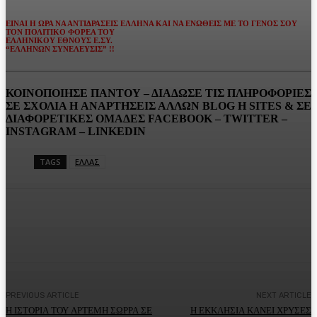
ΕΙΝΑΙ Η ΩΡΑ ΝΑ ΑΝΤΙΔΡΑΣΕΙΣ ΕΛΛΗΝΑ ΚΑΙ ΝΑ ΕΝΩΘΕΙΣ ΜΕ ΤΟ ΓΕΝΟΣ ΣΟΥ
ΤΟΝ ΠΟΛΙΤΙΚΟ ΦΟΡΕΑ ΤΟΥ
ΕΛΛΗΝΙΚΟΥ ΕΘΝΟΥΣ Ε.ΣΥ.
“ΕΛΛΗΝΩΝ ΣΥΝΕΛΕΥΣΙΣ” !!
ΚΟΙΝΟΠΟΙΗΣΕ ΠΑΝΤΟΥ – ΔΙΑΔΩΣΕ ΤΙΣ ΠΛΗΡΟΦΟΡΙΕΣ
ΣΕ ΣΧΟΛΙΑ H ΑΝAΡΤΗΣΕΙΣ ΑΛΛΩΝ BLOG H SITES & ΣΕ
ΔΙΑΦΟΡΕTIKEΣ ΟΜΑΔΕΣ FACEBOOK – TWITTER –
INSTAGRAM – LINKEDIN
TAGS
ΕΛΛΑΣ
Facebook
Twitter
Pinterest
WhatsA
PREVIOUS ARTICLE
NEXT ARTICLE
Η ΙΣΤΟΡΙΑ ΤΟΥ ΑΡΤΕΜΗ ΣΩΡΡΑ ΣΕ
Η ΕΚΚΛΗΣΙΑ ΚΑΝΕΙ ΧΡΥΣΕΣ