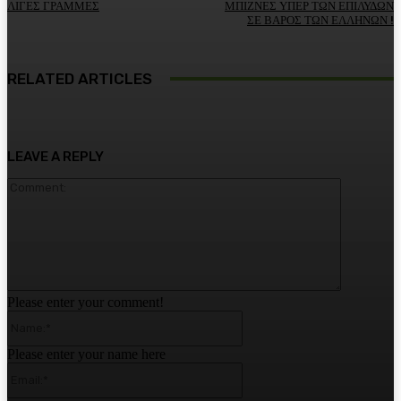
ΛΙΓΕΣ ΓΡΑΜΜΕΣ
ΜΠΙΖΝΕΣ ΥΠΕΡ ΤΩΝ ΕΠΙΛΥΔΩΝ
ΣΕ ΒΑΡΟΣ ΤΩΝ ΕΛΛΗΝΩΝ !
RELATED ARTICLES
LEAVE A REPLY
Comment:
Please enter your comment!
Name:*
Please enter your name here
Email:*