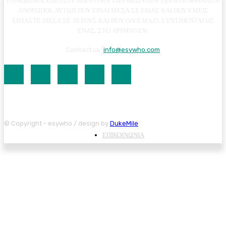
ΓΟΝΙΔΙΩΜΑ, ΕΙΜΑΣΤΕ ΑΠΟΓΟΝΟΙ ΤΩΝ ΘΕΩΝ ΠΟΥ ΕΙΝΑΙ ΟΙ ΑΘΑΝΑΤΟΙ
ΑΝΘΡΩΠΟΙ, ΑΥΤΩΝ ΠΟΥ ΕΙΝΑΙ ΜΕΣΑ ΣΕ ΕΜΑΣ ΚΑΙ ΠΟΥ ΕΜΕΙΣ
ΕΙΜΑΣΤΕ ΜΕΣΑ ΣΕ ΑΥΤΟΥΣ ΚΑΙ ΠΟΥ ΟΛΟΙ ΜΑΖΙ, ΣΥΝΤΙΘΕΝΤΑΙ ΩΣ
ΕΝΑΣ, ΣΤΟ ΑΡΡΗΤΟ ΕΝ.
Contact us:
info@esywho.com
© Copyright - esywho / design by
DukeMile
ΕΠΙΚΟΙΝΩΝΙΑ