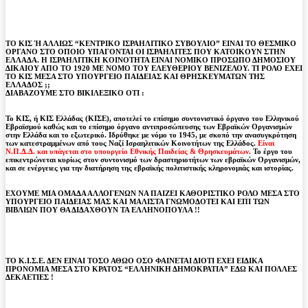
ΤΟ ΚΙΣ Ή ΑΛΛΙΩΣ “ΚΕΝΤΡΙΚΟ ΙΣΡΑΗΛΙΤΙΚΟ ΣΥΒΟΥΛΙΟ” ΕΙΝΑΙ ΤΟ ΘΕΣΜΙΚΟ
ΟΡΓΑΝΟ ΣΤΟ ΟΠΟΙΟ ΥΠΑΓΟΝΤΑΙ ΟΙ ΙΣΡΑΗΛΙΤΕΣ ΠΟΥ ΚΑΤΟΙΚΟΥΝ ΣΤΗΝ
ΕΛΛΑΔΑ. Η ΙΣΡΑΗΛΙΤΙΚΗ ΚΟΙΝΟΤΗΤΑ ΕΙΝΑΙ ΝΟΜΙΚΟ ΠΡΟΣΩΠΟ ΔΗΜΟΣΙΟΥ
ΔΙΚΑΙΟΥ ΑΠΟ ΤΟ 1920 ΜΕ ΝΟΜΟ ΤΟΥ ΕΛΕΥΘΕΡΙΟΥ ΒΕΝΙΖΕΛΟΥ. ΤΙ ΡΟΛΟ ΕΧΕΙ
ΤΟ ΚΙΣ ΜΕΣΑ ΣΤΟ ΥΠΟΥΡΓΕΙΟ ΠΑΙΔΕΙΑΣ ΚΑΙ ΘΡΗΣΚΕΥΜΑΤΩΝ ΤΗΣ
ΕΛΛΑΔΟΣ ;;
ΔΙΑΒΑΖΟΥΜΕ ΣΤΟ BIKIΛΕΞΙΚΟ OTI :
Το ΚΙΣ, ή ΚΙΣ Ελλάδας (ΚΙΣΕ)
, αποτελεί το επίσημο συντονιστικό όργανο του Ελληνικού
Εβραϊσμού καθώς και το επίσημο όργανο αντιπροσώπευσης των Εβραϊκών Οργανισμών
στην Ελλάδα και το εξωτερικό. Ιδρύθηκε με νόμο το 1945, με σκοπό την ανασυγκρότηση
των κατεστραμμένων από τους Ναζί Ισραηλιτικών Κοινοτήτων της Ελλάδος.
Είναι
Ν.Π.Δ.Δ. και υπάγεται στο υπουργείο Εθνικής Παιδείας & Θρησκευμάτων.
Το έργο του
επικεντρώνεται κυρίως στον συντονισμό των δραστηριοτήτων των εβραϊκών Οργανισμών,
και σε ενέργειες για την διατήρηση της εβραϊκής πολιτιστικής κληρονομιάς και ιστορίας.
ΕΧΟΥΜΕ ΜΙΑ ΟΜΑΔΑ ΑΛΛΟΓΕΝΩΝ ΝΑ ΠΑΙΖΕΙ ΚΑΘΟΡΙΣΤΙΚΟ ΡΟΛΟ ΜΕΣΑ ΣΤΟ
ΥΠΟΥΡΓΕΙΟ ΠΑΙΔΕΙΑΣ ΜΑΣ ΚΑΙ ΜΑΛΙΣΤΑ ΓΝΩΜΟΔΟΤΕΙ ΚΑΙ ΕΠΙ ΤΩΝ
ΒΙΒΛΙΩΝ ΠΟΥ ΘΑ ΔΙΔΑΧΘΟΥΝ ΤΑ ΕΛΛΗΝΟΠΟΥΛΑ !!
ΤΟ Κ.Ι.Σ.Ε. ΔΕΝ ΕΙΝΑΙ ΤΟΣΟ ΑΘΩΟ ΟΣΟ ΦΑΙΝΕΤΑΙ ΔΙΟΤΙ ΕΧΕΙ ΕΙΔΙΚΑ
ΠΡΟΝΟΜΙΑ ΜΕΣΑ ΣΤΟ ΚΡΑΤΟΣ “ΕΛΛΗΝΙΚΗ ΔΗΜΟΚΡΑΤΙΑ” ΕΔΩ ΚΑΙ ΠΟΛΛΕΣ
ΔΕΚΑΕΤΙΕΣ !