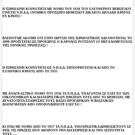
Η ΙΣΡΑΗΛΙΝΗ ΚΟΙΝΟΤΗΤΑ ΜΕ ΝΟΜΟ ΤΟΥ 1920 ΤΟΥ ΕΛΕΥΘΕΡΙΟΥ ΒΕΒΙΖΕΛΟΥ
ΓΙΝΕΤΑΙ Ν.Π.Δ.Δ. (ΝΟΜΙΚΟ ΠΡΟΣΩΠΟ ΔΗΜΟΣΙΟΥ ΔΙΚΑΙΟΥ) ΔΗΛΑΔΗ ΚΡΑΤΟΣ
ΕΝ ΚΡΑΤΕΙ !
ΒΛΕΠΟΥΜΕ ΑΚΟΜΗ ΟΤΙ ΣΤΗΝ ΙΔΡΥΣΗ ΤΗΣ ΙΣΡΑΗΛΙΤΙΚΗΣ ΑΔΕΛΦΟΤΗΤΑΣ ΤΟ
1890 ΠΡΟΪΣΤΑΤΑΙ ΩΣ ΠΡΟΕΔΡΟΣ Ο ΚΑΡΟΛΟΣ ΡΟΤΣΙΛΝΤ (Ο ΜΕΓΑΛΟΜΕΤΟΧΟΣ
ΤΗΣ ΕΘΝΙΚΗΣ ΤΡΑΠΕΖΑΣ) !
Η ΙΣΡΑΗΛΙΝΗ ΚΟΙΝΟΤΗΤΑ ΩΣ Ν.Π.Δ.Δ. ΕΠΙΧΟΡΗΓΕΙΤΑΙ ΚΑΙ ΑΠΟ ΤΟ
ΕΛΛΗΝΙΚΟ ΚΡΑΤΟΣ ΑΠΟ ΤΟ 1935
ΜΕ ΑΝΑΓΚΑΣΤΙΚΟ ΝΟΜΟ ΤΟΥ 1936 ΤΑ Ν.Π.Δ.Δ. ΥΠΑΓΟΝΤΑΙ ΣΕ ΕΛΕΓΧΟ ΤΩΝ
ΟΙΚΟΝΟΜΙΚΩΝ ΚΑΙ ΔΙΑΧΕΙΡΙΣΤΙΚΩΝ ΠΡΑΞΕΩΝ ΤΟΥΣ ΑΠΟ ΤΟ ΔΗΜΟΣΙΟ, ΜΕ
ΔΥΝΑΤΟΤΗΤΑ ΕΞΑΙΡΕΣΗΣ ΤΟΥΣ ΒΑΣΕΙ ΠΡΟΕΔΡΙΚΩΝ Ή ΒΑΣΙΛΙΚΩΝ
ΔΙΑΤΑΓΜΑΤΩΝ ΑΠΟ ΟΠΟΙΟΝΔΗΠΟΤΕ ΕΛΕΓΧΟ !
ΚΙ ΕΝΩ ΜΕ ΝΟΜΟ ΑΠΟ ΤΟ 1937 ΤΑ Ν.Π.Δ.Δ. ΥΠΟΧΡΕΩΤΙΚΑ ΔΗΜΟΣΙΕΥΟΥΝ ΣΕ
ΦΕΚ ΤΙΣ ΠΡΑΞΕΙΣ ΠΟΥ ΑΦΟΡΟΥΝ ΤΗΝ ΔΙΑΧΕΙΡΗΣΗ ΚΑΙ ΤΗΝ ΛΕΙΤΟΥΡΓΙΑ
ΤΟΥΣ ….