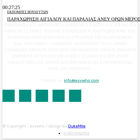
00:27:25
ΕΚΠΟΜΠΕΣ ΒΟΥΛΕΥΤΩΝ
ΠΑΡΑΧΩΡΗΣΗ ΑΙΓΙΑΛΟΥ ΚΑΙ ΠΑΡΑΛΙΑΣ ΑΝΕΥ ΟΡΩΝ ΜΕΡΟΣ
ΕΝΗΜΕΡΩΣΗ ΚΑΙ ΑΦΥΠΝΙΣΗ ΕΛΛΗΝΩΝ ΜΕ ΣΤΟΙΧΕΙΑ ΚΑΙ ΑΠΟΔΕΙΞΕΙΣ
ΕΙΜΑΣΤΕ ΕΛΛΗΝΕΣ. ΕΧΟΥΜΕ ΥΠΟΧΡΕΩΣΗ Ν' ΑΝΑΓΝΩΡΙΣΟΥΜΕ ΤΗΝ
ΠΑΝΑΡΧΑΙΑ ΠΡΟΕΛΕΥΣΗ ΜΑΣ ΚΑΙ ΤΟ ΒΑΡΟΣ ΤΗΣ ΚΛΗΡΟΝΟΜΙΑΣ
ΜΑΣ. ΟΙ ΕΛΛΗΝΕΣ - ΑΝΘΡΩΠΟΙ, ΟΙ ΦΕΡΟΝΤΕΣ ΤΟ ΕΛΛΗΝΙΚΟ
ΓΟΝΙΔΙΩΜΑ, ΕΙΜΑΣΤΕ ΑΠΟΓΟΝΟΙ ΤΩΝ ΘΕΩΝ ΠΟΥ ΕΙΝΑΙ ΟΙ ΑΘΑΝΑΤΟΙ
ΑΝΘΡΩΠΟΙ, ΑΥΤΩΝ ΠΟΥ ΕΙΝΑΙ ΜΕΣΑ ΣΕ ΕΜΑΣ ΚΑΙ ΠΟΥ ΕΜΕΙΣ
ΕΙΜΑΣΤΕ ΜΕΣΑ ΣΕ ΑΥΤΟΥΣ ΚΑΙ ΠΟΥ ΟΛΟΙ ΜΑΖΙ, ΣΥΝΤΙΘΕΝΤΑΙ ΩΣ
ΕΝΑΣ, ΣΤΟ ΑΡΡΗΤΟ ΕΝ.
Contact us:
info@esywho.com
© Copyright - esywho / design by
DukeMile
ΕΠΙΚΟΙΝΩΝΙΑ