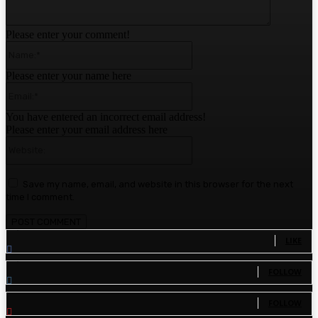
Please enter your comment!
Name:*
Please enter your name here
Email:*
You have entered an incorrect email address!
Please enter your email address here
Website:
Save my name, email, and website in this browser for the next
time I comment.
1,780
Fans
LIKE
1,570
Followers
FOLLOW
110
Followers
FOLLOW