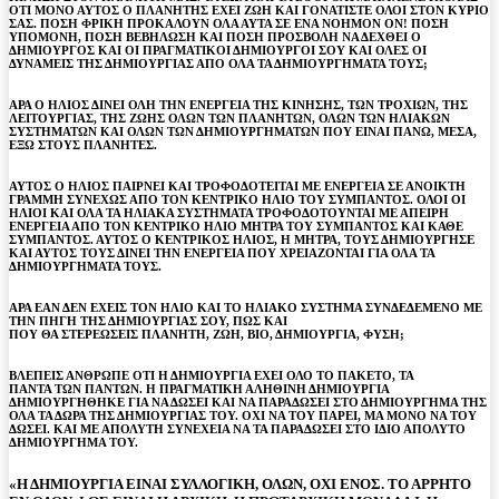
ΟΤΙ ΜΟΝΟ ΑΥΤΟΣ Ο ΠΛΑΝΗΤΗΣ ΕΧΕΙ ΖΩΗ ΚΑΙ ΓΟΝΑΤΙΣΤΕ ΟΛΟΙ ΣΤΟΝ ΚΥΡΙΟ
ΣΑΣ. ΠΟΣΗ ΦΡΙΚΗ ΠΡΟΚΑΛΟΥΝ ΟΛΑ ΑΥΤΑ ΣΕ ΕΝΑ ΝΟΗΜΟΝ ΟΝ! ΠΟΣΗ
ΥΠΟΜΟΝΗ, ΠΟΣΗ ΒΕΒΗΛΩΣΗ ΚΑΙ ΠΟΣΗ ΠΡΟΣΒΟΛΗ ΝΑ ΔΕΧΘΕΙ Ο
ΔΗΜΙΟΥΡΓΟΣ ΚΑΙ ΟΙ ΠΡΑΓΜΑΤΙΚΟΙ ΔΗΜΙΟΥΡΓΟΙ ΣΟΥ ΚΑΙ ΟΛΕΣ ΟΙ
ΔΥΝΑΜΕΙΣ ΤΗΣ ΔΗΜΙΟΥΡΓΙΑΣ ΑΠΟ ΟΛΑ ΤΑ ΔΗΜΙΟΥΡΓΗΜΑΤΑ ΤΟΥΣ;
ΑΡΑ Ο ΗΛΙΟΣ ΔΙΝΕΙ ΟΛΗ ΤΗΝ ΕΝΕΡΓΕΙΑ ΤΗΣ ΚΙΝΗΣΗΣ, ΤΩΝ ΤΡΟΧΙΩΝ, ΤΗΣ
ΛΕΙΤΟΥΡΓΙΑΣ, ΤΗΣ ΖΩΗΣ ΟΛΩΝ ΤΩΝ ΠΛΑΝΗΤΩΝ, ΟΛΩΝ ΤΩΝ ΗΛΙΑΚΩΝ
ΣΥΣΤΗΜΑΤΩΝ ΚΑΙ ΟΛΩΝ ΤΩΝ ΔΗΜΙΟΥΡΓΗΜΑΤΩΝ ΠΟΥ ΕΙΝΑΙ ΠΑΝΩ, ΜΕΣΑ,
ΕΞΩ ΣΤΟΥΣ ΠΛΑΝΗΤΕΣ.
ΑΥΤΟΣ Ο ΗΛΙΟΣ ΠΑΙΡΝΕΙ ΚΑΙ ΤΡΟΦΟΔΟΤΕΙΤΑΙ ΜΕ ΕΝΕΡΓΕΙΑ ΣΕ ΑΝΟΙΚΤΗ
ΓΡΑΜΜΗ ΣΥΝΕΧΩΣ ΑΠΟ ΤΟΝ ΚΕΝΤΡΙΚΟ ΗΛΙΟ ΤΟΥ ΣΥΜΠΑΝΤΟΣ. ΟΛΟΙ ΟΙ
ΗΛΙΟΙ ΚΑΙ ΟΛΑ ΤΑ ΗΛΙΑΚΑ ΣΥΣΤΗΜΑΤΑ ΤΡΟΦΟΔΟΤΟΥΝΤΑΙ ΜΕ ΑΠΕΙΡΗ
ΕΝΕΡΓΕΙΑ ΑΠΟ ΤΟΝ ΚΕΝΤΡΙΚΟ ΗΛΙΟ ΜΗΤΡΑ ΤΟΥ ΣΥΜΠΑΝΤΟΣ ΚΑΙ ΚΑΘΕ
ΣΥΜΠΑΝΤΟΣ. ΑΥΤΟΣ Ο ΚΕΝΤΡΙΚΟΣ ΗΛΙΟΣ, Η ΜΗΤΡΑ, ΤΟΥΣ ΔΗΜΙΟΥΡΓΗΣΕ
ΚΑΙ ΑΥΤΟΣ ΤΟΥΣ ΔΙΝΕΙ ΤΗΝ ΕΝΕΡΓΕΙΑ ΠΟΥ ΧΡΕΙΑΖΟΝΤΑΙ ΓΙΑ ΟΛΑ ΤΑ
ΔΗΜΙΟΥΡΓΗΜΑΤΑ ΤΟΥΣ.
ΑΡΑ ΕΑΝ ΔΕΝ ΕΧΕΙΣ ΤΟΝ ΗΛΙΟ ΚΑΙ ΤΟ ΗΛΙΑΚΟ ΣΥΣΤΗΜΑ ΣΥΝΔΕΔΕΜΕΝΟ ΜΕ
ΤΗΝ ΠΗΓΗ ΤΗΣ ΔΗΜΙΟΥΡΓΙΑΣ ΣΟΥ, ΠΩΣ ΚΑΙ
ΠΟΥ ΘΑ ΣΤΕΡΕΩΣΕΙΣ ΠΛΑΝΗΤΗ, ΖΩΗ, ΒΙΟ, ΔΗΜΙΟΥΡΓΙΑ, ΦΥΣΗ;
ΒΛΕΠΕΙΣ ΑΝΘΡΩΠΕ ΟΤΙ Η ΔΗΜΙΟΥΡΓΙΑ ΕΧΕΙ ΟΛΟ ΤΟ ΠΑΚΕΤΟ, ΤΑ
ΠΑΝΤΑ ΤΩΝ ΠΑΝΤΩΝ. Η ΠΡΑΓΜΑΤΙΚΗ ΑΛΗΘΙΝΗ ΔΗΜΙΟΥΡΓΙΑ
ΔΗΜΙΟΥΡΓΗΘΗΚΕ ΓΙΑ ΝΑ ΔΩΣΕΙ ΚΑΙ ΝΑ ΠΑΡΑΔΩΣΕΙ ΣΤΟ ΔΗΜΙΟΥΡΓΗΜΑ ΤΗΣ
ΟΛΑ ΤΑ ΔΩΡΑ ΤΗΣ ΔΗΜΙΟΥΡΓΙΑΣ ΤΟΥ. ΟΧΙ ΝΑ ΤΟΥ ΠΑΡΕΙ, ΜΑ ΜΟΝΟ ΝΑ ΤΟΥ
ΔΩΣΕΙ. ΚΑΙ ΜΕ ΑΠΟΛΥΤΗ ΣΥΝΕΧΕΙΑ ΝΑ ΤΑ ΠΑΡΑΔΩΣΕΙ ΣΤΟ ΙΔΙΟ ΑΠΟΛΥΤΟ
ΔΗΜΙΟΥΡΓΗΜΑ ΤΟΥ.
«Η ΔΗΜΙΟΥΡΓΙΑ ΕΙΝΑΙ ΣΥΛΛΟΓΙΚΗ, ΟΛΩΝ, ΟΧΙ ΕΝΟΣ. ΤΟ ΑΡΡΗΤΟ