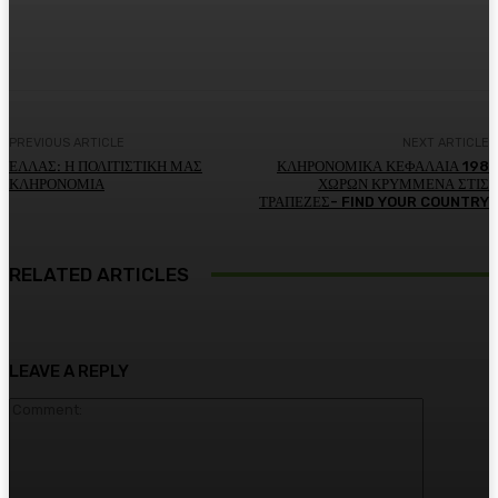
Facebook
Twitter
Pinterest
WhatsA
PREVIOUS ARTICLE
NEXT ARTICLE
ΕΛΛΑΣ: Η ΠΟΛΙΤΙΣΤΙΚΗ ΜΑΣ
ΚΛΗΡΟΝΟΜΙΚΑ ΚΕΦΑΛΑΙΑ 198
ΚΛΗΡΟΝΟΜΙΑ
ΧΩΡΩΝ ΚΡΥΜΜΕΝΑ ΣΤΙΣ
ΤΡΑΠΕΖΕΣ- FIND YOUR COUNTRY
RELATED ARTICLES
LEAVE A REPLY
Comment: