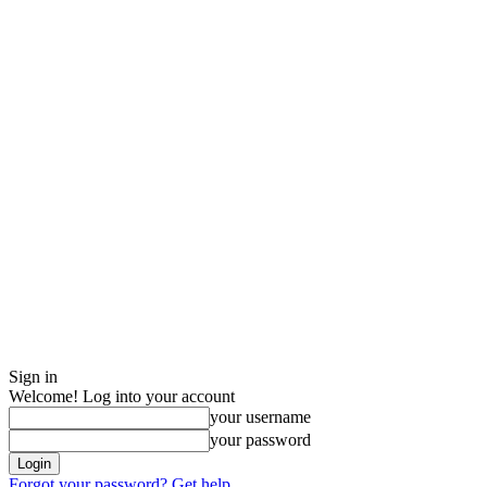
Sign in
Welcome! Log into your account
your username
your password
Forgot your password? Get help