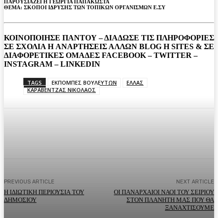
ΠΑΡΟΥΣΙAΖΕΙ Η ΓΕΩΡΓΙΑ ΠΑΠΑΚΩΣΤΑ
ΘΕΜΑ: ΣΚΟΠΟΙ ΙΔΡΥΣΗΣ ΤΩΝ ΤΟΠΙΚΩΝ ΟΡΓΑΝΙΣΜΩΝ Ε.ΣΥ
ΚΟΙΝΟΠΟΙΗΣΕ ΠΑΝΤΟΥ – ΔΙΑΔΩΣΕ ΤΙΣ ΠΛΗΡΟΦΟΡΙΕΣ
ΣΕ ΣΧΟΛΙΑ H ΑΝAΡΤΗΣΕΙΣ ΑΛΛΩΝ BLOG H SITES & ΣΕ
ΔΙΑΦΟΡΕTIKEΣ ΟΜΑΔΕΣ FACEBOOK – TWITTER –
INSTAGRAM – LINKEDIN
TAGS
ΕΚΠΟΜΠΕΣ ΒΟΥΛΕΥΤΩΝ
ΕΛΛΑΣ
ΚΑΡΑΒΕΝΤΖΑΣ ΝΙΚΟΛΑΟΣ
Facebook
Twitter
Pinterest
WhatsA
PREVIOUS ARTICLE
NEXT ARTICLE
Η ΙΔΙΩΤΙΚΗ ΠΕΡΙΟΥΣΙΑ ΤΟΥ
ΟΙ ΠΑΝΑΡΧΑΙΟΙ ΝΑΟΙ ΤΟΥ ΣΕΙΡΙΟΥ
ΔΗΜΟΣΙΟΥ
ΣΤΟΝ ΠΛΑΝΗΤΗ ΜΑΣ ΠΟΥ ΘΑ
ΞΑΝΑΧΤΙΣΟΥΜΕ