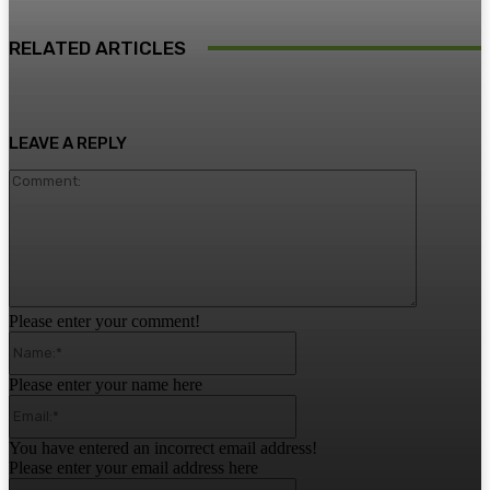
RELATED ARTICLES
LEAVE A REPLY
Comment:
Please enter your comment!
Name:*
Please enter your name here
Email:*
You have entered an incorrect email address!
Please enter your email address here
Website: