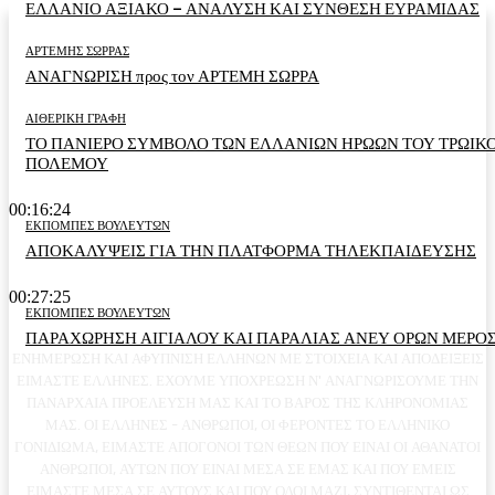
ΕΛΛΑΝΙΟ ΑΞΙΑΚΟ – ΑΝΑΛΥΣΗ ΚΑΙ ΣΥΝΘΕΣΗ ΕΥΡΑΜΙΔΑΣ
ΑΡΤΕΜΗΣ ΣΩΡΡΑΣ
ΑΝΑΓΝΩΡΙΣΗ προς τον ΑΡΤΕΜΗ ΣΩΡΡΑ
ΑΙΘΕΡΙΚΗ ΓΡΑΦΗ
ΤΟ ΠΑΝΙΕΡΟ ΣΥΜΒΟΛΟ ΤΩΝ ΕΛΛΑΝΙΩΝ ΗΡΩΩΝ ΤΟΥ ΤΡΩΙΚ
ΠΟΛΕΜΟΥ
00:16:24
ΕΚΠΟΜΠΕΣ ΒΟΥΛΕΥΤΩΝ
ΑΠΟΚΑΛΥΨΕΙΣ ΓΙΑ ΤΗΝ ΠΛΑΤΦΟΡΜΑ ΤΗΛΕΚΠΑΙΔΕΥΣΗΣ
00:27:25
ΕΚΠΟΜΠΕΣ ΒΟΥΛΕΥΤΩΝ
ΠΑΡΑΧΩΡΗΣΗ ΑΙΓΙΑΛΟΥ ΚΑΙ ΠΑΡΑΛΙΑΣ ΑΝΕΥ ΟΡΩΝ ΜΕΡΟΣ
ΕΝΗΜΕΡΩΣΗ ΚΑΙ ΑΦΥΠΝΙΣΗ ΕΛΛΗΝΩΝ ΜΕ ΣΤΟΙΧΕΙΑ ΚΑΙ ΑΠΟΔΕΙΞΕΙΣ
ΕΙΜΑΣΤΕ ΕΛΛΗΝΕΣ. ΕΧΟΥΜΕ ΥΠΟΧΡΕΩΣΗ Ν' ΑΝΑΓΝΩΡΙΣΟΥΜΕ ΤΗΝ
ΠΑΝΑΡΧΑΙΑ ΠΡΟΕΛΕΥΣΗ ΜΑΣ ΚΑΙ ΤΟ ΒΑΡΟΣ ΤΗΣ ΚΛΗΡΟΝΟΜΙΑΣ
ΜΑΣ. ΟΙ ΕΛΛΗΝΕΣ - ΑΝΘΡΩΠΟΙ, ΟΙ ΦΕΡΟΝΤΕΣ ΤΟ ΕΛΛΗΝΙΚΟ
ΓΟΝΙΔΙΩΜΑ, ΕΙΜΑΣΤΕ ΑΠΟΓΟΝΟΙ ΤΩΝ ΘΕΩΝ ΠΟΥ ΕΙΝΑΙ ΟΙ ΑΘΑΝΑΤΟΙ
ΑΝΘΡΩΠΟΙ, ΑΥΤΩΝ ΠΟΥ ΕΙΝΑΙ ΜΕΣΑ ΣΕ ΕΜΑΣ ΚΑΙ ΠΟΥ ΕΜΕΙΣ
ΕΙΜΑΣΤΕ ΜΕΣΑ ΣΕ ΑΥΤΟΥΣ ΚΑΙ ΠΟΥ ΟΛΟΙ ΜΑΖΙ, ΣΥΝΤΙΘΕΝΤΑΙ ΩΣ