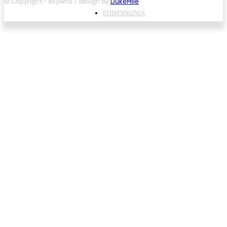
© Copyright - esywho / design by
DukeMile
ΕΠΙΚΟΙΝΩΝΙΑ