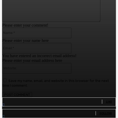
Please enter your comment!
Name:*
Please enter your name here
Email:*
You have entered an incorrect email address!
Please enter your email address here
Website:
Save my name, email, and website in this browser for the next
time I comment.
1,780
Fans
LIKE
1,570
Followers
FOLLOW