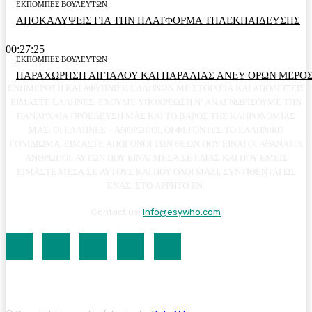
ΕΚΠΟΜΠΕΣ ΒΟΥΛΕΥΤΩΝ
ΑΠΟΚΑΛΥΨΕΙΣ ΓΙΑ ΤΗΝ ΠΛΑΤΦΟΡΜΑ ΤΗΛΕΚΠΑΙΔΕΥΣΗΣ
00:27:25
ΕΚΠΟΜΠΕΣ ΒΟΥΛΕΥΤΩΝ
ΠΑΡΑΧΩΡΗΣΗ ΑΙΓΙΑΛΟΥ ΚΑΙ ΠΑΡΑΛΙΑΣ ΑΝΕΥ ΟΡΩΝ ΜΕΡΟΣ
ΕΝΗΜΕΡΩΣΗ ΚΑΙ ΑΦΥΠΝΙΣΗ ΕΛΛΗΝΩΝ ΜΕ ΣΤΟΙΧΕΙΑ ΚΑΙ ΑΠΟΔΕΙΞΕΙΣ
ΕΙΜΑΣΤΕ ΕΛΛΗΝΕΣ. ΕΧΟΥΜΕ ΥΠΟΧΡΕΩΣΗ Ν' ΑΝΑΓΝΩΡΙΣΟΥΜΕ ΤΗΝ
ΠΑΝΑΡΧΑΙΑ ΠΡΟΕΛΕΥΣΗ ΜΑΣ ΚΑΙ ΤΟ ΒΑΡΟΣ ΤΗΣ ΚΛΗΡΟΝΟΜΙΑΣ
ΜΑΣ. ΟΙ ΕΛΛΗΝΕΣ - ΑΝΘΡΩΠΟΙ, ΟΙ ΦΕΡΟΝΤΕΣ ΤΟ ΕΛΛΗΝΙΚΟ
ΓΟΝΙΔΙΩΜΑ, ΕΙΜΑΣΤΕ ΑΠΟΓΟΝΟΙ ΤΩΝ ΘΕΩΝ ΠΟΥ ΕΙΝΑΙ ΟΙ ΑΘΑΝΑΤΟΙ
ΑΝΘΡΩΠΟΙ, ΑΥΤΩΝ ΠΟΥ ΕΙΝΑΙ ΜΕΣΑ ΣΕ ΕΜΑΣ ΚΑΙ ΠΟΥ ΕΜΕΙΣ
ΕΙΜΑΣΤΕ ΜΕΣΑ ΣΕ ΑΥΤΟΥΣ ΚΑΙ ΠΟΥ ΟΛΟΙ ΜΑΖΙ, ΣΥΝΤΙΘΕΝΤΑΙ ΩΣ
ΕΝΑΣ, ΣΤΟ ΑΡΡΗΤΟ ΕΝ.
Contact us:
info@esywho.com