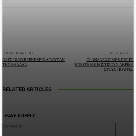
Facebook
Twitter
Pinterest
WhatsA
PREVIOUS ARTICLE
NEXT ARTICLE
ΟΛΕΣ ΟΙ ΚΥΒΕΡΝΗΣΕΙΣ ΔΙΕΛΥΣΑΝ
ΟΙ ΑΝΑΝΕΩΣΙΜΕΣ ΠΗΓΕΣ
ΤΗΝ ΕΛΛΑΔΑ
ΕΝΕΡΓΕΙΑΣ ΚΟΣΤΙΖΟΥΝ ΑΚΡΙΒΑ
ΣΤΟΥΣ ΠΟΛΙΤΕΣ
RELATED ARTICLES
LEAVE A REPLY
Comment: