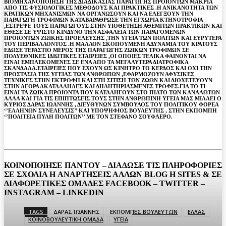
ΒΙΟΜΗΧΑΝΟΠΟΙΗΣΗ ΤΗΣ ΔΙΑΔΙΚΑΣΙΑΣ ΠΑΡΑΓΩΓΗΣ ΠΡΟΙΟΝΤΩΝ ΜΑΚΡΙΑ
ΑΠΟ ΤΙΣ ΦΥΣΙΟΛΟΓΙΚΕΣ ΜΕΘΟΔΟΥΣ ΚΑΙ ΠΡΑΚΤΙΚΕΣ .Η ΑΝΙΚΑΝΟΤΗΤΑ ΤΩΝ
ΚΡΑΤΙΚΩΝ ΜΗΧΑΝΙΣΜΩΝ ΝΑ ΟΡΓΑΝΩΣΟΥΝ ΚΑΙ ΝΑ ΕΛΕΓΞΟΥΝ ΤΗΝ
ΠΑΡΑΓΩΓΗ ΤΡΟΦΙΜΩΝ ΚΑΤΑΒΑΡΑΘΡΩΣΕ ΤΗΝ ΕΓΧΩΡΙΑ ΚΤΗΝΟΤΡΟΦΙΑ
,ΕΣΤΡΕΨΕ ΤΟΥΣ ΠΑΡΑΓΩΓΟΥΣ ΣΤΗΝ ΥΙΟΘΕΤΗΣΗ ΑΘΕΜΙΤΩΝ ΠΡΑΚΤΙΚΩΝ ΚΑΙ
ΕΘΕΣΕ ΣΕ ΥΨΙΣΤΟ ΚΙΝΔΥΝΟ ΤΗΝ ΑΣΦΑΛΕΙΑ ΤΩΝ ΠΑΡΑΓΟΜΕΝΩΝ
ΠΡΟΙΟΝΤΩΝ ΖΩΙΚΗΣ ΠΡΟΕΛΕΥΣΗΣ ,ΤΗΝ ΥΓΕΙΑ ΤΩΝ ΠΟΛΙΤΩΝ ΚΑΙ ΕΥΡΥΤΕΡΑ
ΤΟΥ ΠΕΡΙΒΑΛΛΟΝΤΟΣ .Η ΜΑΛΛΟΝ ΣΚΟΠΟΥΜΕΝΗ ΑΔΥΝΑΜΙΑ ΤΟΥ ΚΡΑΤΟΥΣ
ΕΔΩΣΕ ΤΕΡΑΣΤΙΟ ΜΕΡΟΣ ΤΗΣ ΠΑΡΑΓΩΓΗΣ ΖΩΙΚΩΝ ΤΡΟΦΙΜΩΝ ΣΕ
ΠΟΛΥΕΘΝΙΚΕΣ ΙΔΙΩΤΙΚΕΣ ΕΤΑΙΡΕΙΕΣ ,ΟΙ ΟΠΟΙΕΣ ΤΕΛΙΚΑ ΦΑΙΝΟΝΤΑΙ ΝΑ
ΕΙΝΑΙ ΕΜΠΛΕΚΟΜΕΝΕΣ ΣΕ ΕΝΑ ΑΠΟ ΤΑ ΜΕΓΑΛΥΤΕΡΑ ΔΙΑΤΡΟΦΙΚΑ
ΣΚΑΝΔΑΛΑ.ΕΤΑΙΡΕΙΕΣ ΠΟΥ ΕΧΟΥΝ ΩΣ ΚΙΝΗΤΡΟ ΤΟ ΚΕΡΔΟΣ ΚΑΙ ΟΧΙ ΤΗΝ
ΠΡΟΣΤΑΣΙΑ ΤΗΣ ΥΓΕΙΑΣ ΤΩΝ ΑΝΘΡΩΠΩΝ ,ΕΦΑΡΜΟΖΟΥΝ ΑΦΥΣΙΚΕΣ
ΤΕΧΝΙΚΕΣ ΣΤΗΝ ΕΚΤΡΟΦΗ ΚΑΙ ΣΤΗ ΣΙΤΙΣΗ ΤΩΝ ΖΩΩΝ ΚΑΙ ΔΙΟΧΕΤΕΥΟΥΝ
ΣΤΗΝ ΑΓΟΡΑ ΑΚΑΤΑΛΛΗΛΕΣ ΚΑΙ ΔΗΛΗΤΗΡΙΑΣΜΕΝΕΣ ΤΡΟΦΕΣ.ΓΙΑ ΤΟ ΤΙ
ΕΙΝΑΙ ΤΑ ΖΩΙΚΑ ΠΡΟΙΟΝΤΑ ΠΟΥ ΚΑΤΑΛΗΓΟΥΝ ΣΤΟ ΠΙΑΤΟ ΤΩΝ ΚΑΝΑΛΩΤΩΝ
ΑΛΛΑ ΚΑΙ ΓΙΑ ΤΙΣ ΕΠΙΠΤΩΣΕΙΣ ΤΟΥΣ ΣΤΗΝ ΑΝΘΡΩΠΙΝΗ ΥΓΕΙΑ ΜΑΣ ΜΙΛΑΕΙ Ο
ΚΥΡΙΟΣ ΔΑΡΑΣ ΙΩΑΝΝΗΣ , ΔΙΕΥΘΥΝΩΝ ΣΥΜΒΟΥΛΟΣ ΤΟΥ ΠΟΛΙΤΙΚΟΥ ΦΟΡΕΑ
‘’ΕΛΛΗΝΩΝ ΣΥΝΕΛΕΥΣΙΣ’’ ΚΑΙ ΥΠΟΨΗΦΙΟΣ ΒΟΥΛΕΥΤΗΣ , ΣΤΗΝ ΕΚΠΟΜΠΗ
‘’ΠΟΛΙΤΕΙΑ ΠΥΛΗ ΠΟΛΙΤΩΝ’’ ΜΕ ΤΟΝ ΣΤΕΦΑΝΟ ΣΟΥΦΛΕΡΟ.
ΚΟΙΝΟΠΟΙΗΣΕ ΠΑΝΤΟΥ – ΔΙΑΔΩΣΕ ΤΙΣ ΠΛΗΡΟΦΟΡΙΕΣ
ΣΕ ΣΧΟΛΙΑ H ΑΝAΡΤΗΣΕΙΣ ΑΛΛΩΝ BLOG H SITES & ΣΕ
ΔΙΑΦΟΡΕTIKEΣ ΟΜΑΔΕΣ FACEBOOK – TWITTER –
INSTAGRAM – LINKEDIN
TAGS
ΔΑΡΑΣ ΙΩΑΝΝΗΣ
ΕΚΠΟΜΠΕΣ ΒΟΥΛΕΥΤΩΝ
ΕΛΛΑΣ
ΚΟΙΝΟΒΟΥΛΕΥΤΙΚΗ ΟΜΑΔΑ
ΥΓΕΙΑ