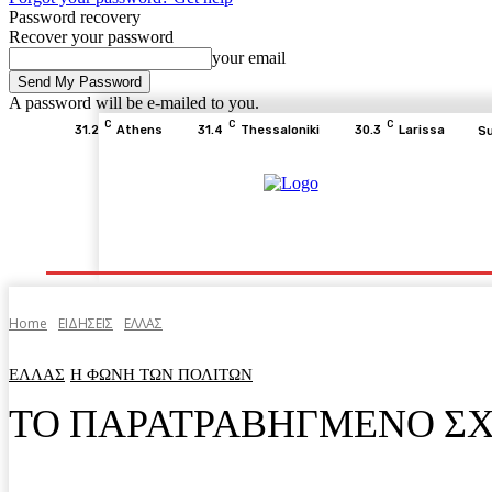
Password recovery
Recover your password
your email
A password will be e-mailed to you.
C
C
C
31.2
Athens
31.4
Thessaloniki
30.3
Larissa
Su
Home
ΕΙΔΗΣΕΙΣ
ΟΙΚΟΝΟΜΙΑ
ΙΣΤΟΡΙΑ
Home
ΕΙΔΗΣΕΙΣ
ΕΛΛΑΣ
ΕΛΛΑΣ
Η ΦΩΝΗ ΤΩΝ ΠΟΛΙΤΩΝ
ΤΟ ΠΑΡΑΤΡΑΒΗΓΜΕΝΟ ΣΧ
Facebook
Twitter
Pinterest
WhatsA