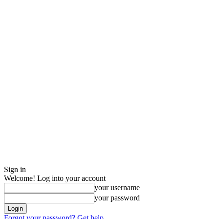
Sign in
Welcome! Log into your account
your username
your password
Forgot your password? Get help