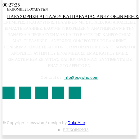
00:27:25
ΕΚΠΟΜΠΕΣ ΒΟΥΛΕΥΤΩΝ
ΠΑΡΑΧΩΡΗΣΗ ΑΙΓΙΑΛΟΥ ΚΑΙ ΠΑΡΑΛΙΑΣ ΑΝΕΥ ΟΡΩΝ ΜΕΡΟΣ
ΕΝΗΜΕΡΩΣΗ ΚΑΙ ΑΦΥΠΝΙΣΗ ΕΛΛΗΝΩΝ ΜΕ ΣΤΟΙΧΕΙΑ ΚΑΙ ΑΠΟΔΕΙΞΕΙΣ
ΕΙΜΑΣΤΕ ΕΛΛΗΝΕΣ. ΕΧΟΥΜΕ ΥΠΟΧΡΕΩΣΗ Ν' ΑΝΑΓΝΩΡΙΣΟΥΜΕ ΤΗΝ
ΠΑΝΑΡΧΑΙΑ ΠΡΟΕΛΕΥΣΗ ΜΑΣ ΚΑΙ ΤΟ ΒΑΡΟΣ ΤΗΣ ΚΛΗΡΟΝΟΜΙΑΣ
ΜΑΣ. ΟΙ ΕΛΛΗΝΕΣ - ΑΝΘΡΩΠΟΙ, ΟΙ ΦΕΡΟΝΤΕΣ ΤΟ ΕΛΛΗΝΙΚΟ
ΓΟΝΙΔΙΩΜΑ, ΕΙΜΑΣΤΕ ΑΠΟΓΟΝΟΙ ΤΩΝ ΘΕΩΝ ΠΟΥ ΕΙΝΑΙ ΟΙ ΑΘΑΝΑΤΟΙ
ΑΝΘΡΩΠΟΙ, ΑΥΤΩΝ ΠΟΥ ΕΙΝΑΙ ΜΕΣΑ ΣΕ ΕΜΑΣ ΚΑΙ ΠΟΥ ΕΜΕΙΣ
ΕΙΜΑΣΤΕ ΜΕΣΑ ΣΕ ΑΥΤΟΥΣ ΚΑΙ ΠΟΥ ΟΛΟΙ ΜΑΖΙ, ΣΥΝΤΙΘΕΝΤΑΙ ΩΣ
ΕΝΑΣ, ΣΤΟ ΑΡΡΗΤΟ ΕΝ.
Contact us:
info@esywho.com
© Copyright - esywho / design by
DukeMile
ΕΠΙΚΟΙΝΩΝΙΑ