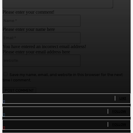
Please enter your comment!
Name:*
Please enter your name here
Email:*
You have entered an incorrect email address!
Please enter your email address here
Website:
Save my name, email, and website in this browser for the next
time I comment.
1,780
Fans
LIKE
1,570
Followers
FOLLOW
110
Followers
FOLLOW
81
Subscribers