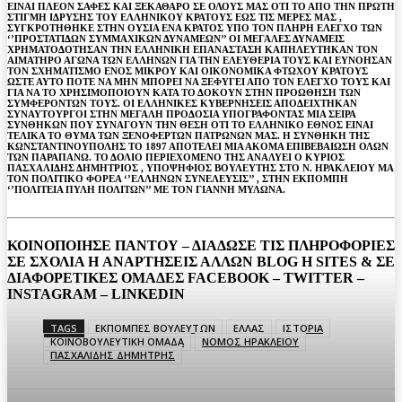
ΕΙΝΑΙ ΠΛΕΟΝ ΣΑΦΕΣ ΚΑΙ ΞΕΚΑΘΑΡΟ ΣΕ ΟΛΟΥΣ ΜΑΣ ΟΤΙ ΤΟ ΑΠΟ ΤΗΝ ΠΡΩΤΗ
ΣΤΙΓΜΗ ΙΔΡΥΣΗΣ ΤΟΥ ΕΛΛΗΝΙΚΟΥ ΚΡΑΤΟΥΣ ΕΩΣ ΤΙΣ ΜΕΡΕΣ ΜΑΣ ,
ΣΥΓΚΡΟΤΗΘΗΚΕ ΣΤΗΝ ΟΥΣΙΑ ΕΝΑ ΚΡΑΤΟΣ ΥΠΟ ΤΟΝ ΠΛΗΡΗ ΕΛΕΓΧΟ ΤΩΝ
‘’ΠΡΟΣΤΑΤΙΔΩΝ ΣΥΜΜΑΧΙΚΩΝ ΔΥΝΑΜΕΩΝ’’ ΟΙ ΜΕΓΑΛΕΣ ΔΥΝΑΜΕΙΣ
ΧΡΗΜΑΤΟΔΟΤΗΣΑΝ ΤΗΝ ΕΛΛΗΝΙΚΗ ΕΠΑΝΑΣΤΑΣΗ ΚΑΠΗΛΕΥΤΗΚΑΝ ΤΟΝ
ΑΙΜΑΤΗΡΟ ΑΓΩΝΑ ΤΩΝ ΕΛΛΗΝΩΝ ΓΙΑ ΤΗΝ ΕΛΕΥΘΕΡΙΑ ΤΟΥΣ ΚΑΙ ΕΥΝΟΗΣΑΝ
ΤΟΝ ΣΧΗΜΑΤΙΣΜΟ ΕΝΟΣ ΜΙΚΡΟΥ ΚΑΙ ΟΙΚΟΝΟΜΙΚΑ ΦΤΩΧΟΥ ΚΡΑΤΟΥΣ
ΩΣΤΕ ΑΥΤΟ ΠΟΤΕ ΝΑ ΜΗΝ ΜΠΟΡΕΙ ΝΑ ΞΕΦΥΓΕΙ ΑΠΟ ΤΟΝ ΕΛΕΓΧΟ ΤΟΥΣ ΚΑΙ
ΓΙΑ ΝΑ ΤΟ ΧΡΗΣΙΜΟΠΟΙΟΥΝ ΚΑΤΑ ΤΟ ΔΟΚΟΥΝ ΣΤΗΝ ΠΡΟΩΘΗΣΗ ΤΩΝ
ΣΥΜΦΕΡΟΝΤΩΝ ΤΟΥΣ. ΟΙ ΕΛΛΗΝΙΚΕΣ ΚΥΒΕΡΝΗΣΕΙΣ ΑΠΟΔΕΙΧΤΗΚΑΝ
ΣΥΝΑΥΤΟΥΡΓΟΙ ΣΤΗΝ ΜΕΓΑΛΗ ΠΡΟΔΟΣΙΑ ΥΠΟΓΡΑΦΟΝΤΑΣ ΜΙΑ ΣΕΙΡΑ
ΣΥΝΘΗΚΩΝ ΠΟΥ ΣΥΝΑΓΟΥΝ ΤΗΝ ΘΕΣΗ ΟΤΙ ΤΟ ΕΛΛΗΝΙΚΟ ΕΘΝΟΣ ΕΙΝΑΙ
ΤΕΛΙΚΑ ΤΟ ΘΥΜΑ ΤΩΝ ΞΕΝΟΦΕΡΤΩΝ ΠΑΤΡΩΝΩΝ ΜΑΣ. Η ΣΥΝΘΗΚΗ ΤΗΣ
ΚΩΝΣΤΑΝΤΙΝΟΥΠΟΛΗΣ ΤΟ 1897 ΑΠΟΤΕΛΕΙ ΜΙΑ ΑΚΟΜΑ ΕΠΙΒΕΒΑΙΩΣΗ ΟΛΩΝ
ΤΩΝ ΠΑΡΑΠΑΝΩ. ΤΟ ΔΟΛΙΟ ΠΕΡΙΕΧΟΜΕΝΟ ΤΗΣ ΑΝΑΛΥΕΙ Ο ΚΥΡΙΟΣ
ΠΑΣΧΑΛΙΔΗΣ ΔΗΜΗΤΡΙΟΣ , ΥΠΟΨΗΦΙΟΣ ΒΟΥΛΕΥΤΗΣ ΣΤΟ Ν. ΗΡΑΚΛΕΙΟΥ ΜΑ
ΤΟΝ ΠΟΛΙΤΙΚΟ ΦΟΡΕΑ ‘’ΕΛΛΗΝΩΝ ΣΥΝΕΛΕΥΣΙΣ’’ , ΣΤΗΝ ΕΚΠΟΜΠΗ
‘’ΠΟΛΙΤΕΙΑ ΠΥΛΗ ΠΟΛΙΤΩΝ’’ ΜΕ ΤΟΝ ΓΙΑΝΝΗ ΜΥΛΩΝΑ.
ΚΟΙΝΟΠΟΙΗΣΕ ΠΑΝΤΟΥ – ΔΙΑΔΩΣΕ ΤΙΣ ΠΛΗΡΟΦΟΡΙΕΣ
ΣΕ ΣΧΟΛΙΑ H ΑΝAΡΤΗΣΕΙΣ ΑΛΛΩΝ BLOG H SITES & ΣΕ
ΔΙΑΦΟΡΕTIKEΣ ΟΜΑΔΕΣ FACEBOOK – TWITTER –
INSTAGRAM – LINKEDIN
TAGS
ΕΚΠΟΜΠΕΣ ΒΟΥΛΕΥΤΩΝ
ΕΛΛΑΣ
ΙΣΤΟΡΙΑ
ΚΟΙΝΟΒΟΥΛΕΥΤΙΚΗ ΟΜΑΔΑ
ΝΟΜΟΣ ΗΡΑΚΛΕΙΟΥ
ΠΑΣΧΑΛΙΔΗΣ ΔΗΜΗΤΡΗΣ