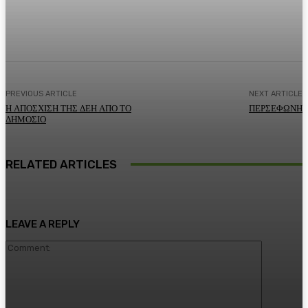
Facebook
Twitter
Pinterest
WhatsA
PREVIOUS ARTICLE
NEXT ARTICLE
Η ΑΠΟΣΧΙΣΗ ΤΗΣ ΔΕΗ ΑΠΟ ΤΟ
ΠΕΡΣΕΦΩΝΗ
ΔΗΜΟΣΙΟ
RELATED ARTICLES
LEAVE A REPLY
Comment: