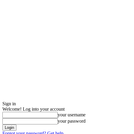
Sign in
Welcome! Log into your account
your username
your password
Forgot your password? Get help