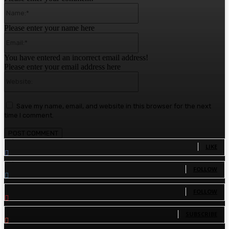
Name:*
Please enter your name here
Email:*
You have entered an incorrect email address!
Please enter your email address here
Website:
Save my name, email, and website in this browser for the next
time I comment.
1,780
Fans
LIKE
1,570
Followers
FOLLOW
110
Followers
FOLLOW
81
Subscribers
SUBSCRIBE