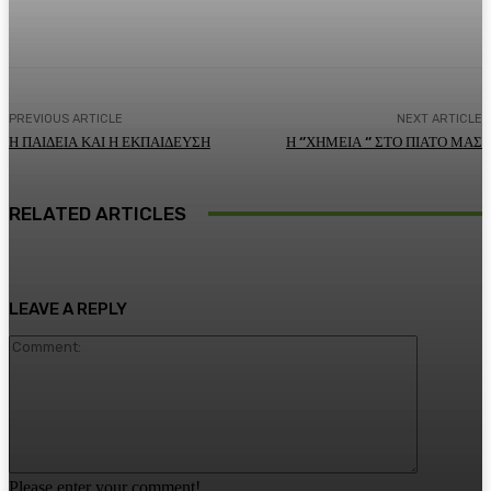
Facebook
Twitter
Pinterest
WhatsA
PREVIOUS ARTICLE
NEXT ARTICLE
Η ΠΑΙΔΕΙΑ ΚΑΙ Η ΕΚΠΑΙΔΕΥΣΗ
Η ‘’ΧΗΜΕΙΑ ‘’ ΣΤΟ ΠΙΑΤΟ ΜΑΣ
RELATED ARTICLES
LEAVE A REPLY
Comment:
Please enter your comment!