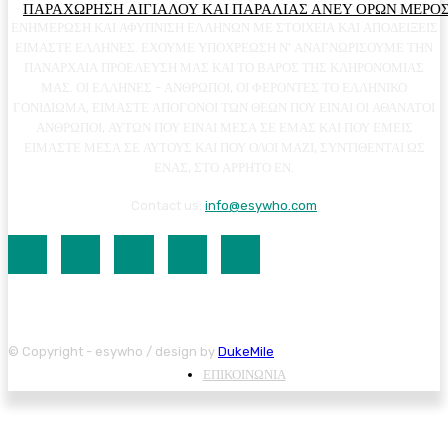
ΠΑΡΑΧΩΡΗΣΗ ΑΙΓΙΑΛΟΥ ΚΑΙ ΠΑΡΑΛΙΑΣ ΑΝΕΥ ΟΡΩΝ ΜΕΡΟΣ
ΕΝΗΜΕΡΩΣΗ ΚΑΙ ΑΦΥΠΝΙΣΗ ΕΛΛΗΝΩΝ ΜΕ ΣΤΟΙΧΕΙΑ ΚΑΙ ΑΠΟΔΕΙΞΕΙΣ
ΕΙΜΑΣΤΕ ΕΛΛΗΝΕΣ. ΕΧΟΥΜΕ ΥΠΟΧΡΕΩΣΗ Ν' ΑΝΑΓΝΩΡΙΣΟΥΜΕ ΤΗΝ
ΠΑΝΑΡΧΑΙΑ ΠΡΟΕΛΕΥΣΗ ΜΑΣ ΚΑΙ ΤΟ ΒΑΡΟΣ ΤΗΣ ΚΛΗΡΟΝΟΜΙΑΣ
ΜΑΣ. ΟΙ ΕΛΛΗΝΕΣ - ΑΝΘΡΩΠΟΙ, ΟΙ ΦΕΡΟΝΤΕΣ ΤΟ ΕΛΛΗΝΙΚΟ
ΓΟΝΙΔΙΩΜΑ, ΕΙΜΑΣΤΕ ΑΠΟΓΟΝΟΙ ΤΩΝ ΘΕΩΝ ΠΟΥ ΕΙΝΑΙ ΟΙ ΑΘΑΝΑΤΟΙ
ΑΝΘΡΩΠΟΙ, ΑΥΤΩΝ ΠΟΥ ΕΙΝΑΙ ΜΕΣΑ ΣΕ ΕΜΑΣ ΚΑΙ ΠΟΥ ΕΜΕΙΣ
ΕΙΜΑΣΤΕ ΜΕΣΑ ΣΕ ΑΥΤΟΥΣ ΚΑΙ ΠΟΥ ΟΛΟΙ ΜΑΖΙ, ΣΥΝΤΙΘΕΝΤΑΙ ΩΣ
ΕΝΑΣ, ΣΤΟ ΑΡΡΗΤΟ ΕΝ.
Contact us:
info@esywho.com
© Copyright - esywho / design by
DukeMile
ΕΠΙΚΟΙΝΩΝΙΑ