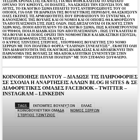
ΤΕΣΣΕΡΑ ΧΡΟΝΙΑ ΣΤΙΣ ΕΚΛΟΓΕΣ ΓΙΑ ΜΙΑ ΦΟΡΑ ΚΑΛΕΙΤΑΙ ΤΟ ΑΝΩΤΑΤΟ
ΟΡΓΑΝΟ ΤΟΥ ΚΡΑΤΟΥΣ, ΟΙ ΠΟΛΙΤΕΣ , ΝΑ ΑΣΚΗΣΕΙ ΤΗΝ ΕΞΟΥΣΙΑ ΤΟΥ. ΜΕ
ΑΥΤΕΣ, ΤΟ ΕΚΛΟΓΙΚΟ ΣΩΜΑ ΕΠΙΛΕΓΕΙ ΤΟΥΣ ΑΝΤΙΠΡΟΣΩΠΟΥΣ ΤΟΥ ΟΙ
ΟΠΟΙΟΙ, ΓΙΑ ΟΛΗ ΤΗ ΔΙΑΡΚΕΙΑ ΤΗΣ ΒΟΥΛΕΥΤΙΚΗΣ ΠΕΡΙΟΔΟΥ, ΘΑ ΑΣΚΗΣΟΥΝ
ΟΛΕΣ ΕΚΕΙΝΕΣ ΤΙΣ ΑΡΜΟΔΙΟΤΗΤΕΣ ΠΟΥ ΠΡΟΒΛΕΠΟΥΝ ΤΟ ΣΥΝΤΑΓΜΑ, Ο
ΚΑΝΟΝΙΣΜΟΣ ΤΗΣ ΒΟΥΛΗΣ ΚΑΙ ΟΙ ΝΟΜΟΙ ΚΑΙ ΟΙ ΟΠΟΙΕΣ ΘΑ ΚΑΘΟΡΙΣΟΥΝ
ΤΑ ΑΠΟΤΕΛΕΣΜΑΤΑ ΣΤΙΣ ΖΩΕΣ ΟΛΩΝ. ΠΩΣ ΔΙΕΞΑΓΟΝΤΑΙ ΟΙ ΕΚΛΟΓΕΣ ΣΤΗΝ
ΧΩΡΑ ΜΑΣ; ΠΟΙΟΙ ΑΠΟΤΕΛΟΥΝ ΤΟ ΕΚΛΟΓΙΚΟ ΣΩΜΑ; ΠΩΣ ΚΑΤΑΜΕΤΡΟΥΝΤΑΙ
ΟΙ ΨΗΦΟΙ; ΠΟΙΑ Η ΔΙΑΔΙΚΑΣΙΑ ΤΩΝ ΑΠΟΤΕΛΕΣΜΑΤΩΝ ; ΠΩΣ ΣΥΓΚΑΛΕΙΤΑΙ Η
ΝΕΑ ΒΟΥΛΗ ΚΑΙ ΠΟΙΟΣ ΟΡΙΖΕΙ ΤΗΝ ΝΟΜΟΘΕΤΙΚΗ ΚΑΙ ΔΙΚΑΣΤΙΚΗ ΕΞΟΥΣΙΑ;
ΥΠΑΡΧΕΙ ΔΙΑΦΑΝΕΙΑ ΣΤΙΣ ΕΚΛΟΓΕΣ ;
Ο ΚΥΡΙΟΣ ΤΖΙΝΤΖΙΟΣ ΣΤΕΡΓΙΟΣ , ΥΠΟΨΗΦΙΟΣ ΒΟΥΛΕΥΤΗΣ ΣΤΟ ΝΟΜΟ
ΣΕΡΡΩΝ ΜΕ ΤΟΝ ΠΟΛΙΤΙΚΟ ΦΟΡΕΑ ‘’ΕΛΛΗΝΩΝ ΣΥΝΕΛΕΥΣΙΣ’’ , ΕΚΘΕΤΕΙ ΟΛΗ
ΤΗΝ ΔΙΑΒΛΗΤΟΤΗΤΑ ΤΗΣ ΕΚΛΟΓΙΚΗΣ ΔΙΑΔΙΚΑΣΙΑΣ ΚΑΙ ΑΠΟΔΕΙΚΝΥΕΙ ΤΗΝ
ΠΑΡΑΝΟΜΙΑ ΤΗΣ ΒΟΥΛΗΣ ΣΕ ΜΙΑ ΑΠΟΚΑΛΥΠΤΙΚΗ ΣΥΝΕΝΤΕΥΞΗ ΣΤΗΝ
ΕΚΠΟΜΠΗ ‘’ΠΟΛΙΤΕΙΑ ΠΥΛΗ ΠΟΛΙΤΩΝ’’ ΜΕ ΤΟΝ ΣΤΕΦΑΝΟ ΣΟΥΦΛΕΡΟ.
ΚΟΙΝΟΠΟΙΗΣΕ ΠΑΝΤΟΥ – ΔΙΑΔΩΣΕ ΤΙΣ ΠΛΗΡΟΦΟΡΙΕΣ
ΣΕ ΣΧΟΛΙΑ H ΑΝAΡΤΗΣΕΙΣ ΑΛΛΩΝ BLOG H SITES & ΣΕ
ΔΙΑΦΟΡΕTIKEΣ ΟΜΑΔΕΣ FACEBOOK – TWITTER –
INSTAGRAM – LINKEDIN
TAGS
ΕΚΠΟΜΠΕΣ ΒΟΥΛΕΥΤΩΝ
ΕΛΛΑΣ
ΚΟΙΝΟΒΟΥΛΕΥΤΙΚΗ ΟΜΑΔΑ
ΝΟΜΟΣ ΣΕΡΡΩΝ
ΣΤΕΡΓΙΟΣ ΤΖΙΝΤΖΙΟΣ