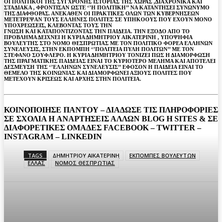
ΟΙ ΠΟΛΙΤΙΚΟΙ ΤΗΣ ΣΥΓΧΡΟΝΗΣ ΙΣΤΟΡΙΑΣ ΤΗΣ ΧΩΡΑΣ ,ΔΙΑΧΡΟΝΙΚΑ ΚΑΙ
ΣΤΑΔΙΑΚΑ , ΦΡΟΝΤΙΣΑΝ ΩΣΤΕ ‘’Η ΠΟΛΙΤΙΚΗ’’ ΝΑ ΚΑΤΑΝΤΗΣΕΙ ΣΥΝΩΝΥΜΟ
ΤΗΣ ΔΙΑΦΘΟΡΑΣ. ΑΝΕΚΑΘΕΝ ΟΙ ΠΡΑΚΤΙΚΕΣ ΟΛΩΝ ΤΩΝ ΚΥΒΕΡΝΗΣΕΩΝ
ΜΕΤΕΤΡΕΨΑΝ ΤΟΥΣ ΕΛΛΗΝΕΣ ΠΟΛΙΤΕΣ ΣΕ ΥΠΗΚΟΟΥΣ ΠΟΥ ΕΧΟΥΝ ΜΟΝΟ
ΥΠΟΧΡΕΩΣΕΙΣ, ΚΛΕΒΟΝΤΑΣ ΤΟΥΣ ΤΗΝ
ΓΝΩΣΗ ΚΑΙ ΚΑΤΑΠΟΝΤΙΖΟΝΤΑΣ ΤΗΝ ΠΑΙΔΕΙΑ. ΤΗΝ ΕΞΟΔΟ ΑΠΟ ΤΟ
ΠΡΟΒΛΗΜΑ ΔΕΙΧΝΕΙ Η ΚΥΡΙΑ ΔΗΜΗΤΡΙΟΥ ΑΙΚΑΤΕΡΙΝΗ , ΥΠΟΨΗΦΙΑ
ΒΟΥΛΕΥΤΗΣ ΣΤΟ ΝΟΜΟ ΘΕΣΠΡΩΤΙΑΣ ΜΕ ΤΟΝ ΠΟΛΙΤΙΚΟ ΦΟΡΕΑ ΕΛΛΗΝΩΝ
ΣΥΝΕΛΕΥΣΙΣ, ΣΤΗΝ ΕΚΠΟΜΠΗ ‘’ΠΟΛΙΤΕΙΑ ΠΥΛΗ ΠΟΛΙΤΩΝ’’ ΜΕ ΤΟΝ
ΣΤΕΦΑΝΟ ΣΟΥΦΛΕΡΟ. Η ΚΥΡΙΑ ΔΗΜΗΤΡΙΟΥ ΤΟΝΙΖΕΙ ΠΩΣ Η ΔΙΑΜΟΡΦΩΣΗ
ΤΗΣ ΠΡΑΓΜΑΤΙΚΗΣ ΠΑΙΔΕΙΑΣ ΕΙΝΑΙ ΤΟ ΚΥΡΙΟΤΕΡΟ ΜΕΛΗΜΑ ΚΑΙ ΑΠΟΤΕΛΕΙ
ΔΕΣΜΕΥΣΗ ΤΗΣ ‘’ΕΛΛΗΝΩΝ ΣΥΝΕΛΕΥΣΙΣ’’ ΕΦΟΣΟΝ Η ΠΑΙΔΕΙΑ ΕΙΝΑΙ ΤΟ
ΘΕΜΕΛΟ ΤΗΣ ΚΟΙΝΩΝΙΑΣ ΚΑΙ ΔΙΑΜΟΡΦΩΝΕΙ ΑΞΙΟΥΣ ΠΟΛΙΤΕΣ ΠΟΥ
ΜΕΤΕΧΟΥΝ ΚΡΙΣΕΩΣ ΚΑΙ ΑΡΧΗΣ ΣΤΗΝ ΠΟΛΙΤΕΙΑ.
ΚΟΙΝΟΠΟΙΗΣΕ ΠΑΝΤΟΥ – ΔΙΑΔΩΣΕ ΤΙΣ ΠΛΗΡΟΦΟΡΙΕΣ
ΣΕ ΣΧΟΛΙΑ H ΑΝAΡΤΗΣΕΙΣ ΑΛΛΩΝ BLOG H SITES & ΣΕ
ΔΙΑΦΟΡΕTIKEΣ ΟΜΑΔΕΣ FACEBOOK – TWITTER –
INSTAGRAM – LINKEDIN
TAGS
ΔΗΜΗΤΡΙΟΥ ΑΙΚΑΤΕΡΙΝΗ
ΕΚΠΟΜΠΕΣ ΒΟΥΛΕΥΤΩΝ
ΕΛΛΑΣ
ΝΟΜΟΣ ΘΕΣΠΡΩΤΙΑΣ
Facebook
Twitter
Pinterest
WhatsA