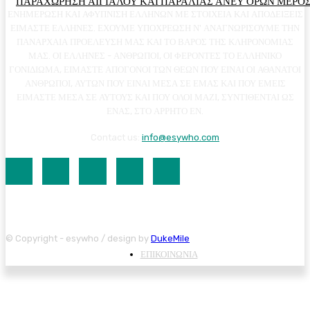
ΠΑΡΑΧΩΡΗΣΗ ΑΙΓΙΑΛΟΥ ΚΑΙ ΠΑΡΑΛΙΑΣ ΑΝΕΥ ΟΡΩΝ ΜΕΡΟΣ
ΕΝΗΜΕΡΩΣΗ ΚΑΙ ΑΦΥΠΝΙΣΗ ΕΛΛΗΝΩΝ ΜΕ ΣΤΟΙΧΕΙΑ ΚΑΙ ΑΠΟΔΕΙΞΕΙΣ
ΕΙΜΑΣΤΕ ΕΛΛΗΝΕΣ. ΕΧΟΥΜΕ ΥΠΟΧΡΕΩΣΗ Ν' ΑΝΑΓΝΩΡΙΣΟΥΜΕ ΤΗΝ
ΠΑΝΑΡΧΑΙΑ ΠΡΟΕΛΕΥΣΗ ΜΑΣ ΚΑΙ ΤΟ ΒΑΡΟΣ ΤΗΣ ΚΛΗΡΟΝΟΜΙΑΣ
ΜΑΣ. ΟΙ ΕΛΛΗΝΕΣ - ΑΝΘΡΩΠΟΙ, ΟΙ ΦΕΡΟΝΤΕΣ ΤΟ ΕΛΛΗΝΙΚΟ
ΓΟΝΙΔΙΩΜΑ, ΕΙΜΑΣΤΕ ΑΠΟΓΟΝΟΙ ΤΩΝ ΘΕΩΝ ΠΟΥ ΕΙΝΑΙ ΟΙ ΑΘΑΝΑΤΟΙ
ΑΝΘΡΩΠΟΙ, ΑΥΤΩΝ ΠΟΥ ΕΙΝΑΙ ΜΕΣΑ ΣΕ ΕΜΑΣ ΚΑΙ ΠΟΥ ΕΜΕΙΣ
ΕΙΜΑΣΤΕ ΜΕΣΑ ΣΕ ΑΥΤΟΥΣ ΚΑΙ ΠΟΥ ΟΛΟΙ ΜΑΖΙ, ΣΥΝΤΙΘΕΝΤΑΙ ΩΣ
ΕΝΑΣ, ΣΤΟ ΑΡΡΗΤΟ ΕΝ.
Contact us:
info@esywho.com
© Copyright - esywho / design by
DukeMile
ΕΠΙΚΟΙΝΩΝΙΑ