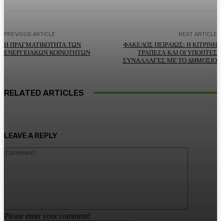
PREVIOUS ARTICLE
NEXT ARTICLE
Η ΠΡΑΓΜΑΤΙΚΟΤΗΤΑ ΤΩΝ
ΦΑΚΕΛΟΣ ΠΕΙΡΑΙΩΣ: Η ΚΙΤΡΙΝΗ
ΕΝΕΡΓΕΙΑΚΩΝ ΚΟΙΝΟΤΗΤΩΝ
ΤΡΑΠΕΖΑ ΚΑΙ ΟΙ ΥΠΟΠΤΕΣ
ΣΥΝΑΛΛΑΓΕΣ ΜΕ ΤΟ ΔΗΜΟΣΙΟ
RELATED ARTICLES
LEAVE A REPLY
Comment:
Please enter your comment!