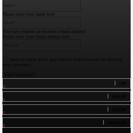
Name:*
Please enter your name here
Email:*
You have entered an incorrect email address!
Please enter your email address here
Website:
Save my name, email, and website in this browser for the next
time I comment.
1,780
Fans
LIKE
1,570
Followers
FOLLOW
110
Followers
FOLLOW
81
Subscribers
SUBSCRIBE