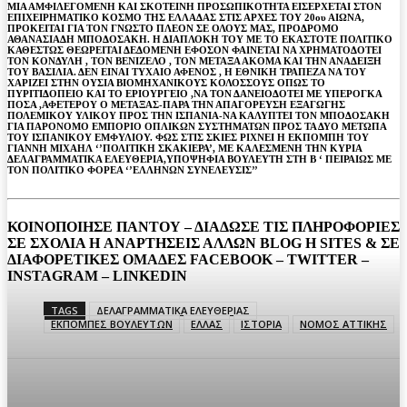
ΜΙΑ ΑΜΦΙΛΕΓΟΜΕΝΗ ΚΑΙ ΣΚΟΤΕΙΝΗ ΠΡΟΣΩΠΙΚΟΤΗΤΑ ΕΙΣΕΡΧΕΤΑΙ ΣΤΟΝ
ΕΠΙΧΕΙΡΗΜΑΤΙΚΟ ΚΟΣΜΟ ΤΗΣ ΕΛΛΑΔΑΣ ΣΤΙΣ ΑΡΧΕΣ ΤΟΥ 20ου ΑΙΩΝΑ,
ΠΡΟΚΕΙΤΑΙ ΓΙΑ ΤΟΝ ΓΝΩΣΤΟ ΠΛΕΟΝ ΣΕ ΟΛΟΥΣ ΜΑΣ, ΠΡΟΔΡΟΜΟ
ΑΘΑΝΑΣΙΑΔΗ ΜΠΟΔΟΣΑΚΗ. Η ΔΙΑΠΛΟΚΗ ΤΟΥ ΜΕ ΤΟ ΕΚΑΣΤΟΤΕ ΠΟΛΙΤΙΚΟ
ΚΑΘΕΣΤΩΣ ΘΕΩΡΕΙΤΑΙ ΔΕΔΟΜΕΝΗ ΕΦΟΣΟΝ ΦΑΙΝΕΤΑΙ ΝΑ ΧΡΗΜΑΤΟΔΟΤΕΙ
ΤΟΝ ΚΟΝΔΥΛΗ , ΤΟΝ ΒΕΝΙΖΕΛΟ , ΤΟΝ ΜΕΤΑΞΑ ΑΚΟΜΑ ΚΑΙ ΤΗΝ ΑΝΑΔΕΙΞΗ
ΤΟΥ ΒΑΣΙΛΙΑ. ΔΕΝ ΕΙΝΑΙ ΤΥΧΑΙΟ ΑΦΕΝΟΣ , Η ΕΘΝΙΚΗ ΤΡΑΠΕΖΑ ΝΑ ΤΟΥ
ΧΑΡΙΖΕΙ ΣΤΗΝ ΟΥΣΙΑ ΒΙΟΜΗΧΑΝΙΚΟΥΣ ΚΟΛΟΣΣΟΥΣ ΟΠΩΣ ΤΟ
ΠΥΡΙΤΙΔΟΠΕΙΟ ΚΑΙ ΤΟ ΕΡΙΟΥΡΓΕΙΟ ,ΝΑ ΤΟΝ ΔΑΝΕΙΟΔΟΤΕΙ ΜΕ ΥΠΕΡΟΓΚΑ
ΠΟΣΑ ,ΑΦΕΤΕΡΟΥ Ο ΜΕΤΑΞΑΣ-ΠΑΡΑ ΤΗΝ ΑΠΑΓΟΡΕΥΣΗ ΕΞΑΓΩΓΗΣ
ΠΟΛΕΜΙΚΟΥ ΥΛΙΚΟΥ ΠΡΟΣ ΤΗΝ ΙΣΠΑΝΙΑ-ΝΑ ΚΑΛΥΠΤΕΙ ΤΟΝ ΜΠΟΔΟΣΑΚΗ
ΓΙΑ ΠΑΡΟΝΟΜΟ ΕΜΠΟΡΙΟ ΟΠΛΙΚΩΝ ΣΥΣΤΗΜΑΤΩΝ ΠΡΟΣ ΤΑ ΔΥΟ ΜΕΤΩΠΑ
ΤΟΥ ΙΣΠΑΝΙΚΟΥ ΕΜΦΥΛΙΟΥ. ΦΩΣ ΣΤΙΣ ΣΚΙΕΣ ΡΙΧΝΕΙ Η ΕΚΠΟΜΠΗ ΤΟΥ
ΓΙΑΝΝΗ ΜΙΧΑΗΛ ‘’ΠΟΛΙΤΙΚΗ ΣΚΑΚΙΕΡΑ’, ΜΕ ΚΑΛΕΣΜΕΝΗ ΤΗΝ ΚΥΡΙΑ
ΔΕΛΑΓΡΑΜΜΑΤΙΚΑ ΕΛΕΥΘΕΡΙΑ,ΥΠΟΨΗΦΙΑ ΒΟΥΛΕΥΤΗ ΣΤΗ Β ‘ ΠΕΙΡΑΙΩΣ ΜΕ
ΤΟΝ ΠΟΛΙΤΙΚΟ ΦΟΡΕΑ ‘’ΕΛΛΗΝΩΝ ΣΥΝΕΛΕΥΣΙΣ’’
ΚΟΙΝΟΠΟΙΗΣΕ ΠΑΝΤΟΥ – ΔΙΑΔΩΣΕ ΤΙΣ ΠΛΗΡΟΦΟΡΙΕΣ
ΣΕ ΣΧΟΛΙΑ H ΑΝAΡΤΗΣΕΙΣ ΑΛΛΩΝ BLOG H SITES & ΣΕ
ΔΙΑΦΟΡΕTIKEΣ ΟΜΑΔΕΣ FACEBOOK – TWITTER –
INSTAGRAM – LINKEDIN
TAGS
ΔΕΛΑΓΡΑΜΜΑΤΙΚΑ ΕΛΕΥΘΕΡΙΑΣ
ΕΚΠΟΜΠΕΣ ΒΟΥΛΕΥΤΩΝ
ΕΛΛΑΣ
ΙΣΤΟΡΙΑ
ΝΟΜΟΣ ΑΤΤΙΚΗΣ
Facebook
Twitter
Pinterest
WhatsA