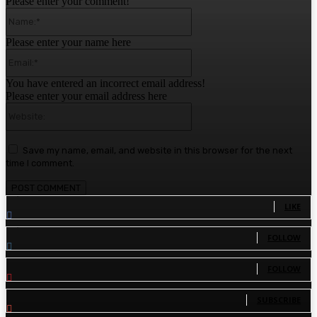
Please enter your comment!
Name:*
Please enter your name here
Email:*
You have entered an incorrect email address!
Please enter your email address here
Website:
Save my name, email, and website in this browser for the next
time I comment.
1,780
Fans
LIKE
1,570
Followers
FOLLOW
110
Followers
FOLLOW
81
Subscribers
SUBSCRIBE