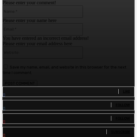
Please enter your comment!
Name:*
Please enter your name here
Email:*
You have entered an incorrect email address!
Please enter your email address here
Website:
Save my name, email, and website in this browser for the next
time I comment.
1,780
Fans
LIKE
1,570
Followers
FOLLOW
110
Followers
FOLLOW
81
Subscribers
SUBSCRIBE