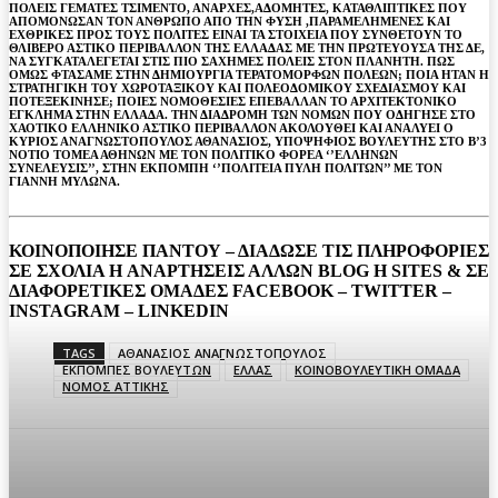
ΠΟΛΕΙΣ ΓΕΜΑΤΕΣ ΤΣΙΜΕΝΤΟ, ΑΝΑΡΧΕΣ,ΑΔΟΜΗΤΕΣ, ΚΑΤΑΘΛΙΠΤΙΚΕΣ ΠΟΥ
ΑΠΟΜΟΝΩΣΑΝ ΤΟΝ ΑΝΘΡΩΠΟ ΑΠΟ ΤΗΝ ΦΥΣΗ ,ΠΑΡΑΜΕΛΗΜΕΝΕΣ ΚΑΙ
ΕΧΘΡΙΚΕΣ ΠΡΟΣ ΤΟΥΣ ΠΟΛΙΤΕΣ ΕΙΝΑΙ ΤΑ ΣΤΟΙΧΕΙΑ ΠΟΥ ΣΥΝΘΕΤΟΥΝ ΤΟ
ΘΛΙΒΕΡΟ ΑΣΤΙΚΟ ΠΕΡΙΒΑΛΛΟΝ ΤΗΣ ΕΛΛΑΔΑΣ ΜΕ ΤΗΝ ΠΡΩΤΕΥΟΥΣΑ ΤΗΣ ΔΕ,
ΝΑ ΣΥΓΚΑΤΑΛΕΓΕΤΑΙ ΣΤΙΣ ΠΙΟ ΣΑΧΗΜΕΣ ΠΟΛΕΙΣ ΣΤΟΝ ΠΛΑΝΗΤΗ. ΠΩΣ
ΟΜΩΣ ΦΤΑΣΑΜΕ ΣΤΗΝ ΔΗΜΙΟΥΡΓΙΑ ΤΕΡΑΤΟΜΟΡΦΩΝ ΠΟΛΕΩΝ; ΠΟΙΑ ΗΤΑΝ Η
ΣΤΡΑΤΗΓΙΚΗ ΤΟΥ ΧΩΡΟΤΑΞΙΚΟΥ ΚΑΙ ΠΟΛΕΟΔΟΜΙΚΟΥ ΣΧΕΔΙΑΣΜΟΥ ΚΑΙ
ΠΟΤΕΞΕΚΙΝΗΣΕ; ΠΟΙΕΣ ΝΟΜΟΘΕΣΙΕΣ ΕΠΕΒΑΛΛΑΝ ΤΟ ΑΡΧΙΤΕΚΤΟΝΙΚΟ
ΕΓΚΛΗΜΑ ΣΤΗΝ ΕΛΛΑΔΑ. ΤΗΝ ΔΙΑΔΡΟΜΗ ΤΩΝ ΝΟΜΩΝ ΠΟΥ ΟΔΗΓΗΣΕ ΣΤΟ
ΧΑΟΤΙΚΟ ΕΛΛΗΝΙΚΟ ΑΣΤΙΚΟ ΠΕΡΙΒΑΛΛΟΝ ΑΚΟΛΟΥΘΕΙ ΚΑΙ ΑΝΑΛΥΕΙ Ο
ΚΥΡΙΟΣ ΑΝΑΓΝΩΣΤΟΠΟΥΛΟΣ ΑΘΑΝΑΣΙΟΣ, ΥΠΟΨΗΦΙΟΣ ΒΟΥΛΕΥΤΗΣ ΣΤΟ Β’3
ΝΟΤΙΟ ΤΟΜΕΑ ΑΘΗΝΩΝ ΜΕ ΤΟΝ ΠΟΛΙΤΙΚΟ ΦΟΡΕΑ ‘’ΕΛΛΗΝΩΝ
ΣΥΝΕΛΕΥΣΙΣ’’, ΣΤΗΝ ΕΚΠΟΜΠΗ ‘’ΠΟΛΙΤΕΙΑ ΠΥΛΗ ΠΟΛΙΤΩΝ’’ ΜΕ ΤΟΝ
ΓΙΑΝΝΗ ΜΥΛΩΝΑ.
ΚΟΙΝΟΠΟΙΗΣΕ ΠΑΝΤΟΥ – ΔΙΑΔΩΣΕ ΤΙΣ ΠΛΗΡΟΦΟΡΙΕΣ
ΣΕ ΣΧΟΛΙΑ H ΑΝAΡΤΗΣΕΙΣ ΑΛΛΩΝ BLOG H SITES & ΣΕ
ΔΙΑΦΟΡΕTIKEΣ ΟΜΑΔΕΣ FACEBOOK – TWITTER –
INSTAGRAM – LINKEDIN
TAGS
ΑΘΑΝΑΣΙΟΣ ΑΝΑΓΝΩΣΤΟΠΟΥΛΟΣ
ΕΚΠΟΜΠΕΣ ΒΟΥΛΕΥΤΩΝ
ΕΛΛΑΣ
ΚΟΙΝΟΒΟΥΛΕΥΤΙΚΗ ΟΜΑΔΑ
ΝΟΜΟΣ ΑΤΤΙΚΗΣ
Facebook
Twitter
Pinterest
WhatsA