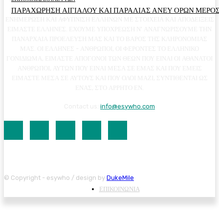
ΠΑΡΑΧΩΡΗΣΗ ΑΙΓΙΑΛΟΥ ΚΑΙ ΠΑΡΑΛΙΑΣ ΑΝΕΥ ΟΡΩΝ ΜΕΡΟΣ
ΕΝΗΜΕΡΩΣΗ ΚΑΙ ΑΦΥΠΝΙΣΗ ΕΛΛΗΝΩΝ ΜΕ ΣΤΟΙΧΕΙΑ ΚΑΙ ΑΠΟΔΕΙΞΕΙΣ
ΕΙΜΑΣΤΕ ΕΛΛΗΝΕΣ. ΕΧΟΥΜΕ ΥΠΟΧΡΕΩΣΗ Ν' ΑΝΑΓΝΩΡΙΣΟΥΜΕ ΤΗΝ
ΠΑΝΑΡΧΑΙΑ ΠΡΟΕΛΕΥΣΗ ΜΑΣ ΚΑΙ ΤΟ ΒΑΡΟΣ ΤΗΣ ΚΛΗΡΟΝΟΜΙΑΣ
ΜΑΣ. ΟΙ ΕΛΛΗΝΕΣ - ΑΝΘΡΩΠΟΙ, ΟΙ ΦΕΡΟΝΤΕΣ ΤΟ ΕΛΛΗΝΙΚΟ
ΓΟΝΙΔΙΩΜΑ, ΕΙΜΑΣΤΕ ΑΠΟΓΟΝΟΙ ΤΩΝ ΘΕΩΝ ΠΟΥ ΕΙΝΑΙ ΟΙ ΑΘΑΝΑΤΟΙ
ΑΝΘΡΩΠΟΙ, ΑΥΤΩΝ ΠΟΥ ΕΙΝΑΙ ΜΕΣΑ ΣΕ ΕΜΑΣ ΚΑΙ ΠΟΥ ΕΜΕΙΣ
ΕΙΜΑΣΤΕ ΜΕΣΑ ΣΕ ΑΥΤΟΥΣ ΚΑΙ ΠΟΥ ΟΛΟΙ ΜΑΖΙ, ΣΥΝΤΙΘΕΝΤΑΙ ΩΣ
ΕΝΑΣ, ΣΤΟ ΑΡΡΗΤΟ ΕΝ.
Contact us:
info@esywho.com
© Copyright - esywho / design by
DukeMile
ΕΠΙΚΟΙΝΩΝΙΑ