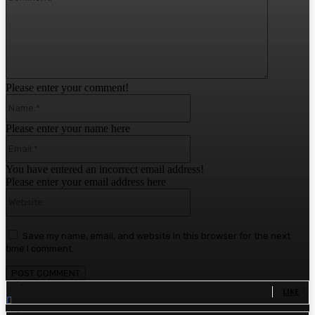
Please enter your comment!
Name:*
Please enter your name here
Email:*
You have entered an incorrect email address!
Please enter your email address here
Website:
Save my name, email, and website in this browser for the next
time I comment.
1,780
Fans
LIKE
1,570
Followers