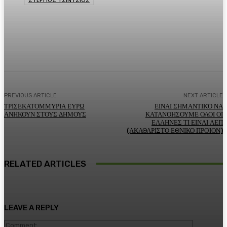
Facebook
Twitter
Pinterest
WhatsA
PREVIOUS ARTICLE
NEXT ARTICLE
ΤΡΙΣΕΚΑΤΟΜΜΥΡΙΑ ΕΥΡΩ
ΕΙΝΑΙ ΣΗΜΑΝΤΙΚΌ ΝΑ
ΑΝΗΚΟΥΝ ΣΤΟΥΣ ΔΗΜΟΥΣ
ΚΑΤΑΝΟΗΣΟΥΜΕ ΟΛΟΙ ΟΙ
ΕΛΛΗΝΕΣ ΤΙ ΕΙΝΑΙ ΑΕΠ
(ΑΚΑΘΑΡΙΣΤΟ ΕΘΝΙΚΟ ΠΡΟΊΟΝ)
RELATED ARTICLES
LEAVE A REPLY
Comment: