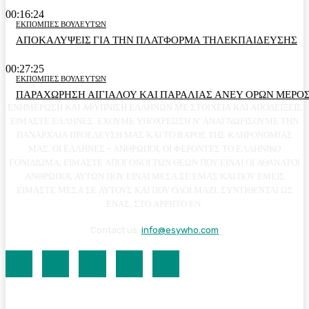
00:16:24
ΕΚΠΟΜΠΕΣ ΒΟΥΛΕΥΤΩΝ
ΑΠΟΚΑΛΥΨΕΙΣ ΓΙΑ ΤΗΝ ΠΛΑΤΦΟΡΜΑ ΤΗΛΕΚΠΑΙΔΕΥΣΗΣ
00:27:25
ΕΚΠΟΜΠΕΣ ΒΟΥΛΕΥΤΩΝ
ΠΑΡΑΧΩΡΗΣΗ ΑΙΓΙΑΛΟΥ ΚΑΙ ΠΑΡΑΛΙΑΣ ΑΝΕΥ ΟΡΩΝ ΜΕΡΟΣ
ΕΝΗΜΕΡΩΣΗ ΚΑΙ ΑΦΥΠΝΙΣΗ ΕΛΛΗΝΩΝ ΜΕ ΣΤΟΙΧΕΙΑ ΚΑΙ ΑΠΟΔΕΙΞΕΙΣ
ΕΙΜΑΣΤΕ ΕΛΛΗΝΕΣ. ΕΧΟΥΜΕ ΥΠΟΧΡΕΩΣΗ Ν' ΑΝΑΓΝΩΡΙΣΟΥΜΕ ΤΗΝ
ΠΑΝΑΡΧΑΙΑ ΠΡΟΕΛΕΥΣΗ ΜΑΣ ΚΑΙ ΤΟ ΒΑΡΟΣ ΤΗΣ ΚΛΗΡΟΝΟΜΙΑΣ
ΜΑΣ. ΟΙ ΕΛΛΗΝΕΣ - ΑΝΘΡΩΠΟΙ, ΟΙ ΦΕΡΟΝΤΕΣ ΤΟ ΕΛΛΗΝΙΚΟ
ΓΟΝΙΔΙΩΜΑ, ΕΙΜΑΣΤΕ ΑΠΟΓΟΝΟΙ ΤΩΝ ΘΕΩΝ ΠΟΥ ΕΙΝΑΙ ΟΙ ΑΘΑΝΑΤΟΙ
ΑΝΘΡΩΠΟΙ, ΑΥΤΩΝ ΠΟΥ ΕΙΝΑΙ ΜΕΣΑ ΣΕ ΕΜΑΣ ΚΑΙ ΠΟΥ ΕΜΕΙΣ
ΕΙΜΑΣΤΕ ΜΕΣΑ ΣΕ ΑΥΤΟΥΣ ΚΑΙ ΠΟΥ ΟΛΟΙ ΜΑΖΙ, ΣΥΝΤΙΘΕΝΤΑΙ ΩΣ
ΕΝΑΣ, ΣΤΟ ΑΡΡΗΤΟ ΕΝ.
Contact us:
info@esywho.com