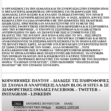
Ο ΟΡΓΑΝΙΣΜΟΣ ΓΙΑ ΤΗΝ ΑΣΦΑΛΕΙΑ ΚΑΙ ΤΗ ΣΥΝΕΡΓΑΣΙΑ ΣΤΗΝ ΕΥΡΩΠΗ ΕΙΝΑΙ
Ο ΜΕΓΑΛΥΤΕΡΟΣ ΔΙΑΚΡΑΤΙΚΟΣ ΟΡΓΑΝΙΣΜΟΣ ΓΙΑ ΤΗ ΔΙΑΦΥΛΑΞΗ ΤΗΣ
ΑΣΦΑΛΕΙΑΣ ΣΤΟΝ ΚΟΣΜΟ ΚΑΙ ΕΝΑ ΑΠΟ ΤΑ ΠΕΔΙΑ ΕΥΘΥΝΗΣ ΤΟΥ ΕΙΝΑΙ Η
ΔΙΚΑΙΗ ΚΑΙ ΕΛΕΥΘΕΡΗ ΔΙΕΞΑΓΩΓΗ ΕΚΛΟΓΩΝ. Ο ΟΑΣΕ, ΛΟΙΠΟΝ, ΚΡΟΥΕΙ ΤΟΝ
ΚΩΔΩΝΑ ΣΤΗΝ ΕΛΛΑΔΑ ΑΝΑΦΟΡΙΚΑ ΜΕ ΤΗΝ ΔΙΑΦΑΝΕΙΑ ΤΗΣ ΕΚΛΟΓΙΚΗΣ
ΔΙΑΔΙΚΑΣΙΑΣ. ΠΡΑΓΜΑΤΙΚΑ ΑΝ ΑΝΑΛΟΓΙΣΤΟΥΜΕ ΟΤΙ ΤΑ ΜΕΛΗ ΤΗΣ
ΑΝΩΤΑΤΗΣ ΕΦΟΡΕΥΤΙΚΗΣ ΕΠΙΤΡΟΠΗΣ ΕΙΝΑΙ ΔΙΟΡΙΣΜΕΝΑ ΚΑΙ ΕΞΑΡΤΩΜΕΝΑ
ΑΠΟ ΤΗΝ ΚΥΒΕΡΝΗΣΗ , Ο ΥΠΟΥΡΓΟΣ ΕΣΩΤΕΡΙΚΩΝ ΚΑΙ ΟΙ ΔΙΚΑΣΤΙΚΟΙ
ΑΝΤΙΠΡΟΣΩΠΟΙ ΤΟ ΙΔΙΟ. ΑΝ ΣΚΕΦΤΟΥΜΕ ΠΩΣ Η ΣΥΜΜΕΤΟΧΗ ΣΤΙΣ
ΕΚΛΟΓΕΣ ΤΗΣ 7ΗΣ ΙΟΥΛΙΟΥ 2019 ΗΤΑΝ ΚΑΤΩ ΑΠΟ ΤΟ 50% , ΠΩΣ ΠΡΩΤΑ
ΔΙΟΡΙΖΕΤΑΙ Ο ΠΡΩΘΥΠΟΥΡΓΟΣ ΚΑΙ ΤΟ ΥΠΟΥΡΓΙΚΟ ΣΥΜΒΟΥΛΙΟ ΚΑΙ ΜΕΤΑ
ΑΝΑΚΟΙΝΩΝΟΝΤΑΙ ΤΑ ΕΠΙΣΗΜΑ ΑΠΟΤΕΛΕΣΜΑΤΑ ΓΙΑ ΤΟ ΠΟΙΟΙ ΚΑΤΕΛΑΒΑΝ
ΤΙΣ ΒΟΥΛΕΥΤΙΚΕΣ ΕΔΡΕΣ. ΑΝ ΔΟΥΜΕ ΟΤΙ Η ΒΟΥΛΗ ΔΕΝ ΣΥΓΚΡΟΤΕΙΤΑΙ ΠΟΤΕ
ΣΕ ΣΩΜΑ ΣΥΜΦΩΝΑ ΜΕ ΤΟΝ ΝΟΜΟ , ΑΛΛΑ ΝΟΜΟΘΕΤΕΙ …ΤΟΤΕ
ΚΑΤΑΛΑΒΑΙΝΟΥΜΕ ΠΩΣ Η ΤΑΜΠΕΛΑ ‘’ΠΡΟΕΔΡΕΥΟΜΕΝΗ ΔΗΜΟΚΡΑΤΙΑ ‘’
ΕΙΝΑΙ ΤΟ ΠΡΟΚΑΛΥΜΜΑ ΜΙΑΣ ΕΠΑΙΣΧΥΝΤΗΣ ΔΙΚΤΑΤΟΡΙΑΣ. ΤΑ ΟΞΥΜΩΡΑ
ΤΩΝ ΕΘΝΙΚΩΝ ΕΚΛΟΓΩΝ 2019 ΚΑΤΑΔΕΙΚΝΥΕΙ Ο ΚΥΡΙΟΣ ΤΖΙΝΤΖΙΟΣ
ΣΤΕΡΓΙΟΣ, ΥΠΟΨΗΦΙΟΣ ΒΟΥΛΕΥΤΗΣ ΣΤΟ ΝΟΜΟ ΣΕΡΡΩΝ ΜΕ ΤΟΝ ΠΟΛΙΤΙΚΟ
ΦΟΡΕΑ ‘’ΕΛΛΗΝΩΝ ΣΥΝΕΛΕΥΣΙΣ’’, ΣΤΗΝ ΕΚΠΟΜΠΗ ‘’ΠΟΛΙΤΕΙΑ ΠΥΛΗ
ΠΟΛΙΤΩΝ’’ ΜΕ ΤΟΝ ΣΤΕΦΑΝΟ ΣΟΥΦΛΕΡΟ.
ΚΟΙΝΟΠΟΙΗΣΕ ΠΑΝΤΟΥ – ΔΙΑΔΩΣΕ ΤΙΣ ΠΛΗΡΟΦΟΡΙΕΣ
ΣΕ ΣΧΟΛΙΑ H ΑΝAΡΤΗΣΕΙΣ ΑΛΛΩΝ BLOG H SITES & ΣΕ
ΔΙΑΦΟΡΕTIKEΣ ΟΜΑΔΕΣ FACEBOOK – TWITTER –
INSTAGRAM – LINKEDIN
TAGS
ΕΚΠΟΜΠΕΣ ΒΟΥΛΕΥΤΩΝ
ΕΛΛΑΣ
ΚΟΙΝΟΒΟΥΛΕΥΤΙΚΗ ΟΜΑΔΑ
ΝΟΜΟΣ ΣΕΡΡΩΝ
ΣΤΕΡΓΙΟΣ ΤΖΙΝΤΖΙΟΣ