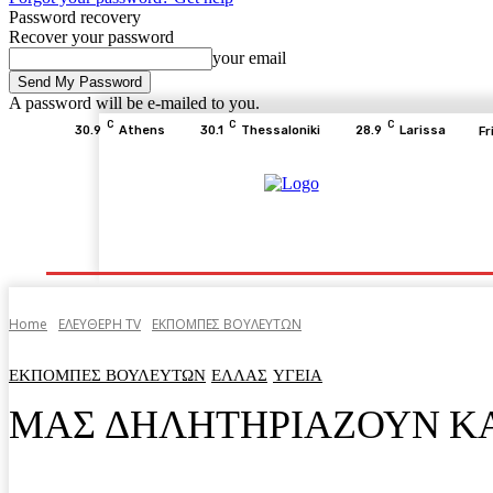
Password recovery
Recover your password
your email
A password will be e-mailed to you.
C
C
C
30.9
Athens
30.1
Thessaloniki
28.9
Larissa
Fr
Home
ΕΙΔΗΣΕΙΣ
ΟΙΚΟΝΟΜΙΑ
ΙΣΤΟΡΙΑ
Home
ΕΛΕΥΘΕΡΗ ΤV
ΕΚΠΟΜΠΕΣ ΒΟΥΛΕΥΤΩΝ
ΕΚΠΟΜΠΕΣ ΒΟΥΛΕΥΤΩΝ
ΕΛΛΑΣ
ΥΓΕΙΑ
ΜΑΣ ΔΗΛΗΤΗΡΙΑΖΟΥΝ Κ
Facebook
Twitter
Pinterest
WhatsA