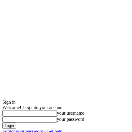
Sign in
Welcome! Log into your account
your username
your password
Forgot your password? Get help