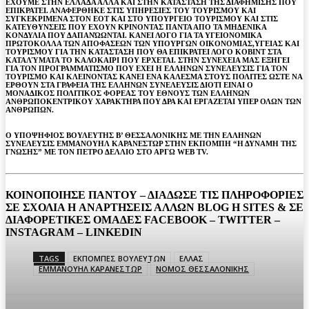
ΕΧΟΥΜΕ ΣΤΗΝ ΕΛΛΑΔΑ ΑΛΛΑ ΚΑΙ ΣΤΗΝ ΚΑΤΑΣΤΑΣΗ ΤΗΣ ΔΙΑΦΗΜΙΣΗΣ ΠΟΥ
ΕΠΙΚΡΑΤΕΙ. ΑΝΑΦΕΡΘΗΚΕ ΣΤΙΣ ΥΠΗΡΕΣΙΕΣ ΤΟΥ ΤΟΥΡΙΣΜΟΥ ΚΑΙ
ΣΥΓΚΕΚΡΙΜΕΝΑ ΣΤΟΝ ΕΟΤ ΚΑΙ ΣΤΟ ΥΠΟΥΡΓΕΙΟ ΤΟΥΡΙΣΜΟΥ ΚΑΙ ΣΤΙΣ
ΚΑΤΕΥΘΥΝΣΕΙΣ ΠΟΥ ΕΧΟΥΝ ΚΡΙΝΟΝΤΑΣ ΠΑΝΤΑ ΑΠΟ ΤΑ ΜΗΔΕΝΙΚΑ
ΚΟΝΔΥΛΙΑ ΠΟΥ ΔΑΠΑΝΏΩΝΤΑΙ. ΚΑΝΕΙ ΛΟΓΟ ΓΙΑ ΤΑ ΥΓΕΙΟΝΟΜΙΚΑ
ΠΡΩΤΟΚΟΛΛΑ ΤΩΝ ΑΠΟΦΑΣΕΩΝ ΤΩΝ ΥΠΟΥΡΓΩΝ ΟΙΚΟΝΟΜΙΑΣ,ΥΓΕΙΑΣ ΚΑΙ
ΤΟΥΡΙΣΜΟΥ ΓΙΑ ΤΗΝ ΚΑΤΑΣΤΑΣΗ ΠΟΥ ΘΑ ΕΠΙΚΡΑΤΕΙ ΛΟΓΟ ΚΟΒΙΝΤ ΣΤΑ
ΚΑΤΑΛΎΜΑΤΑ ΤΟ ΚΑΛΟΚΑΙΡΙ ΠΟΥ ΕΡΧΕΤΑΙ. ΣΤΗΝ ΣΥΝΕΧΕΙΑ ΜΑΣ ΕΞΗΓΕΙ
ΓΙΑ ΤΟΝ ΠΡΟΓΡΑΜΜΑΤΙΣΜΟ ΠΟΥ ΕΧΕΙ Η ΕΛΛΗΝΩΝ ΣΥΝΕΛΕΥΣΙΣ ΓΙΑ ΤΟΝ
ΤΟΥΡΙΣΜΟ ΚΑΙ ΚΛΕΙΝΟΝΤΑΣ ΚΑΝΕΙ ΕΝΑ ΚΑΛΕΣΜΑ ΣΤΟΥΣ ΠΟΛΙΤΕΣ ΩΣΤΕ ΝΑ
ΕΡΘΟΥΝ ΣΤΑ ΓΡΑΦΕΙΑ ΤΗΣ ΕΛΛΗΝΩΝ ΣΥΝΕΛΕΥΣΙΣ ΔΙΟΤΙ ΕΙΝΑΙ Ο
ΜΟΝΑΔΙΚΟΣ ΠΟΛΙΤΙΚΟΣ ΦΟΡΕΑΣ ΤΟΥ ΕΘΝΟΥΣ ΤΩΝ ΕΛΛΗΝΩΝ
ΑΝΘΡΩΠΟΚΕΝΤΡΙΚΟΥ ΧΑΡΑΚΤΗΡΑ ΠΟΥ ΔΡΑ ΚΑΙ ΕΡΓΑΖΕΤΑΙ ΥΠΕΡ ΟΛΩΝ ΤΩΝ
ΑΝΘΡΩΠΩΝ.
Ο ΥΠΟΨΗΦΙΟΣ ΒΟΥΛΕΥΤΗΣ Β’ ΘΕΣΣΑΛΟΝΙΚΗΣ ΜΕ ΤΗΝ ΕΛΛΗΝΩΝ
ΣΥΝΕΛΕΥΣΙΣ ΕΜΜΑΝΟΥΗΛ ΚΑΡΑΝΕΣΤΩΡ ΣΤΗΝ ΕΚΠΟΜΠΗ “Η ΔΥΝΑΜΗ ΤΗΣ
ΓΝΩΣΗΣ” ΜΕ ΤΟΝ ΠΕΤΡΟ ΔΕΛΛΙΟ ΣΤΟ ΑΡΓΩ WEB TV.
ΚΟΙΝΟΠΟΙΗΣΕ ΠΑΝΤΟΥ – ΔΙΑΔΩΣΕ ΤΙΣ ΠΛΗΡΟΦΟΡΙΕΣ
ΣΕ ΣΧΟΛΙΑ H ΑΝAΡΤΗΣΕΙΣ ΑΛΛΩΝ BLOG H SITES & ΣΕ
ΔΙΑΦΟΡΕTIKEΣ ΟΜΑΔΕΣ FACEBOOK – TWITTER –
INSTAGRAM – LINKEDIN
TAGS
ΕΚΠΟΜΠΕΣ ΒΟΥΛΕΥΤΩΝ
ΕΛΛΑΣ
ΕΜΜΑΝΟΥΗΛ ΚΑΡΑΝΕΣΤΩΡ
ΝΟΜΟΣ ΘΕΣΣΑΛΟΝΙΚΗΣ