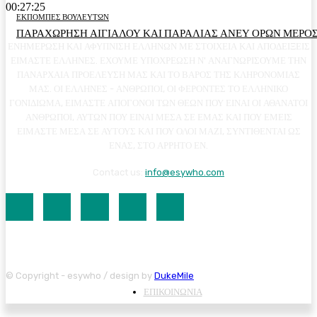
00:27:25
ΕΚΠΟΜΠΕΣ ΒΟΥΛΕΥΤΩΝ
ΠΑΡΑΧΩΡΗΣΗ ΑΙΓΙΑΛΟΥ ΚΑΙ ΠΑΡΑΛΙΑΣ ΑΝΕΥ ΟΡΩΝ ΜΕΡΟΣ
ΕΝΗΜΕΡΩΣΗ ΚΑΙ ΑΦΥΠΝΙΣΗ ΕΛΛΗΝΩΝ ΜΕ ΣΤΟΙΧΕΙΑ ΚΑΙ ΑΠΟΔΕΙΞΕΙΣ
ΕΙΜΑΣΤΕ ΕΛΛΗΝΕΣ. ΕΧΟΥΜΕ ΥΠΟΧΡΕΩΣΗ Ν' ΑΝΑΓΝΩΡΙΣΟΥΜΕ ΤΗΝ
ΠΑΝΑΡΧΑΙΑ ΠΡΟΕΛΕΥΣΗ ΜΑΣ ΚΑΙ ΤΟ ΒΑΡΟΣ ΤΗΣ ΚΛΗΡΟΝΟΜΙΑΣ
ΜΑΣ. ΟΙ ΕΛΛΗΝΕΣ - ΑΝΘΡΩΠΟΙ, ΟΙ ΦΕΡΟΝΤΕΣ ΤΟ ΕΛΛΗΝΙΚΟ
ΓΟΝΙΔΙΩΜΑ, ΕΙΜΑΣΤΕ ΑΠΟΓΟΝΟΙ ΤΩΝ ΘΕΩΝ ΠΟΥ ΕΙΝΑΙ ΟΙ ΑΘΑΝΑΤΟΙ
ΑΝΘΡΩΠΟΙ, ΑΥΤΩΝ ΠΟΥ ΕΙΝΑΙ ΜΕΣΑ ΣΕ ΕΜΑΣ ΚΑΙ ΠΟΥ ΕΜΕΙΣ
ΕΙΜΑΣΤΕ ΜΕΣΑ ΣΕ ΑΥΤΟΥΣ ΚΑΙ ΠΟΥ ΟΛΟΙ ΜΑΖΙ, ΣΥΝΤΙΘΕΝΤΑΙ ΩΣ
ΕΝΑΣ, ΣΤΟ ΑΡΡΗΤΟ ΕΝ.
Contact us:
info@esywho.com
© Copyright - esywho / design by
DukeMile
ΕΠΙΚΟΙΝΩΝΙΑ