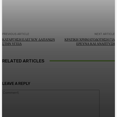
Facebook
Twitter
Pinterest
WhatsA
PREVIOUS ARTICLE
NEXT ARTICLE
ΚΑΤΑΡΓΗΣΗ ΕΛΕΓΧΟΥ ΔΑΠΑΝΩΝ
ΚΡΑΤΙΚΗ ΧΡΗΜΑΤΟΔΟΤΗΣΗ ΓΙΑ
ΣΤΗΝ ΥΓΕΙΑ
ΕΡΕΥΝΑ ΚΑΙ ΑΝΑΠΤΥΞΗ
RELATED ARTICLES
LEAVE A REPLY
Comment: