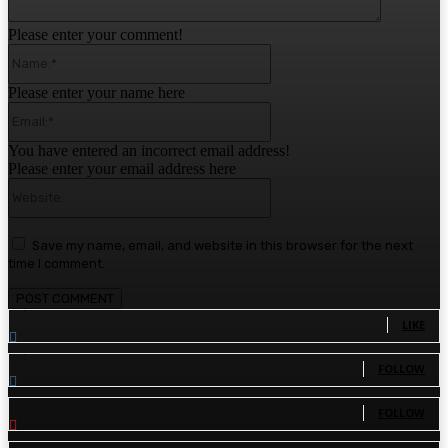
Please enter your comment!
Name:*
Please enter your name here
Email:*
You have entered an incorrect email address!
Please enter your email address here
Website:
Save my name, email, and website in this browser for the next
time I comment.
1,780
Fans
LIKE
1,570
Followers
FOLLOW
110
Followers
FOLLOW
81
Subscribers