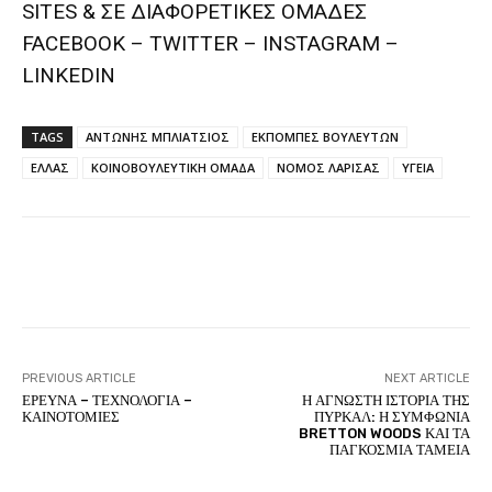
SITES & ΣΕ ΔΙΑΦΟΡΕTIKEΣ ΟΜΑΔΕΣ
FACEBOOK – TWITTER – INSTAGRAM –
LINKEDIN
TAGS
ΑΝΤΩΝΗΣ ΜΠΛΙΑΤΣΙΟΣ
ΕΚΠΟΜΠΕΣ ΒΟΥΛΕΥΤΩΝ
ΕΛΛΑΣ
ΚΟΙΝΟΒΟΥΛΕΥΤΙΚΗ ΟΜΑΔΑ
ΝΟΜΟΣ ΛΑΡΙΣΑΣ
ΥΓΕΙΑ
Facebook
Twitter
Pinterest
PREVIOUS ARTICLE
NEXT ARTICLE
ΕΡΕΥΝΑ – ΤΕΧΝΟΛΟΓΙΑ –
Η ΑΓΝΩΣΤΗ ΙΣΤΟΡΙΑ ΤΗΣ
ΚΑΙΝΟΤΟΜΙΕΣ
ΠΥΡΚΑΛ: Η ΣΥΜΦΩΝΙΑ
BRETTON WOODS ΚΑΙ ΤΑ
ΠΑΓΚΟΣΜΙΑ ΤΑΜΕΙΑ