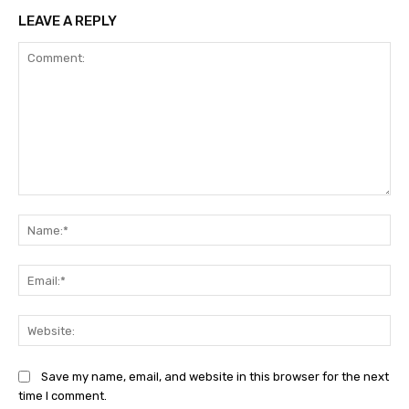
LEAVE A REPLY
Comment:
Na
Ema
Web
Save my name, email, and website in this browser for the next
time I comment.