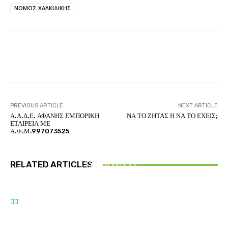
ΝΟΜΟΣ ΧΑΛΚΙΔΙΚΗΣ
Facebook
Twitter
Pinterest
PREVIOUS ARTICLE
NEXT ARTICLE
Α.Α.Δ.Ε. ΑΦΑΝΗΣ ΕΜΠΟΡΙΚΗ
ΝΑ ΤΟ ΖΗΤΑΣ Η ΝΑ ΤΟ ΕΧΕΙΣ;
ΕΤΑΙΡΕΙΑ ΜΕ
Α.Φ.Μ.997073525
ΑΙΘΕΡΙΚΗ ΓΡΑΦΗ
ΕΛΛΑΝΙΟ ΑΞΙΑΚΟ – ΑΝΑΛΥΣΗ ΚΑΙ ΣΥΝΘΕΣΗ
ΑΙΘΕΡΙΚΗ ΓΡΑΦΗ
ΑΡΤΕΜΗΣ ΣΩΡΡΑΣ
RELATED ARTICLES
ΕΥΡΑΜΙΔΑΣ
ΤΟ ΠΑΝΙΕΡΟ ΣΥΜΒΟΛΟ ΤΩΝ ΕΛΛΑΝΙΩΝ ΗΡΩΩΝ
ΑΝΑΓΝΩΡΙΣΗ προς τον ΑΡΤΕΜΗ ΣΩΡΡΑ
ΤΟΥ ΤΡΩΙΚΟΥ ΠΟΛΕΜΟΥ