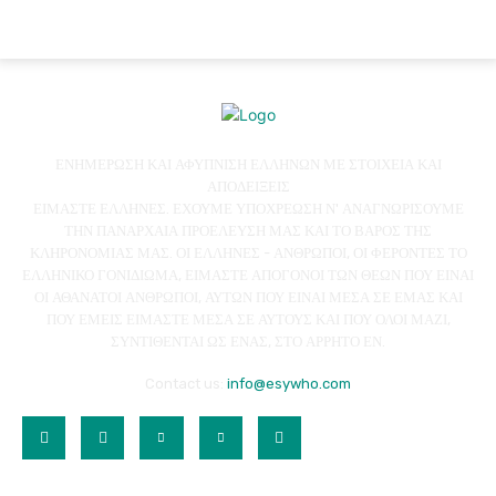
ΕΝΗΜΕΡΩΣΗ ΚΑΙ ΑΦΥΠΝΙΣΗ ΕΛΛΗΝΩΝ ΜΕ ΣΤΟΙΧΕΙΑ ΚΑΙ
ΑΠΟΔΕΙΞΕΙΣ
ΕΙΜΑΣΤΕ ΕΛΛΗΝΕΣ. ΕΧΟΥΜΕ ΥΠΟΧΡΕΩΣΗ Ν' ΑΝΑΓΝΩΡΙΣΟΥΜΕ
ΤΗΝ ΠΑΝΑΡΧΑΙΑ ΠΡΟΕΛΕΥΣΗ ΜΑΣ ΚΑΙ ΤΟ ΒΑΡΟΣ ΤΗΣ
ΚΛΗΡΟΝΟΜΙΑΣ ΜΑΣ. ΟΙ ΕΛΛΗΝΕΣ - ΑΝΘΡΩΠΟΙ, ΟΙ ΦΕΡΟΝΤΕΣ ΤΟ
ΕΛΛΗΝΙΚΟ ΓΟΝΙΔΙΩΜΑ, ΕΙΜΑΣΤΕ ΑΠΟΓΟΝΟΙ ΤΩΝ ΘΕΩΝ ΠΟΥ ΕΙΝΑΙ
ΟΙ ΑΘΑΝΑΤΟΙ ΑΝΘΡΩΠΟΙ, ΑΥΤΩΝ ΠΟΥ ΕΙΝΑΙ ΜΕΣΑ ΣΕ ΕΜΑΣ ΚΑΙ
ΠΟΥ ΕΜΕΙΣ ΕΙΜΑΣΤΕ ΜΕΣΑ ΣΕ ΑΥΤΟΥΣ ΚΑΙ ΠΟΥ ΟΛΟΙ ΜΑΖΙ,
ΣΥΝΤΙΘΕΝΤΑΙ ΩΣ ΕΝΑΣ, ΣΤΟ ΑΡΡΗΤΟ ΕΝ.
Contact us:
info@esywho.com