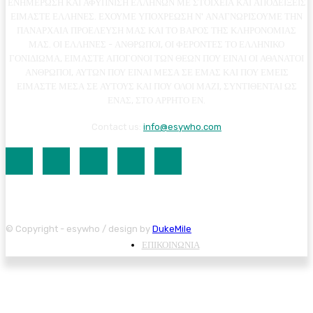
ΕΝΗΜΕΡΩΣΗ ΚΑΙ ΑΦΥΠΝΙΣΗ ΕΛΛΗΝΩΝ ΜΕ ΣΤΟΙΧΕΙΑ ΚΑΙ ΑΠΟΔΕΙΞΕΙΣ
ΕΙΜΑΣΤΕ ΕΛΛΗΝΕΣ. ΕΧΟΥΜΕ ΥΠΟΧΡΕΩΣΗ Ν' ΑΝΑΓΝΩΡΙΣΟΥΜΕ ΤΗΝ
ΠΑΝΑΡΧΑΙΑ ΠΡΟΕΛΕΥΣΗ ΜΑΣ ΚΑΙ ΤΟ ΒΑΡΟΣ ΤΗΣ ΚΛΗΡΟΝΟΜΙΑΣ
ΜΑΣ. ΟΙ ΕΛΛΗΝΕΣ - ΑΝΘΡΩΠΟΙ, ΟΙ ΦΕΡΟΝΤΕΣ ΤΟ ΕΛΛΗΝΙΚΟ
ΓΟΝΙΔΙΩΜΑ, ΕΙΜΑΣΤΕ ΑΠΟΓΟΝΟΙ ΤΩΝ ΘΕΩΝ ΠΟΥ ΕΙΝΑΙ ΟΙ ΑΘΑΝΑΤΟΙ
ΑΝΘΡΩΠΟΙ, ΑΥΤΩΝ ΠΟΥ ΕΙΝΑΙ ΜΕΣΑ ΣΕ ΕΜΑΣ ΚΑΙ ΠΟΥ ΕΜΕΙΣ
ΕΙΜΑΣΤΕ ΜΕΣΑ ΣΕ ΑΥΤΟΥΣ ΚΑΙ ΠΟΥ ΟΛΟΙ ΜΑΖΙ, ΣΥΝΤΙΘΕΝΤΑΙ ΩΣ
ΕΝΑΣ, ΣΤΟ ΑΡΡΗΤΟ ΕΝ.
Contact us:
info@esywho.com
© Copyright - esywho / design by
DukeMile
ΕΠΙΚΟΙΝΩΝΙΑ