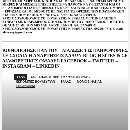
ΜΕΣΑΙΕΣ ΕΠΙΧΕΙΡΗΣΕΙΣ ΚΡΑΤΙΟΥΝΤΑΙ ΜΕ ΔΑΝΕΙΚΑ. ΕΙΝΑΙ ΘΕΜΑ ΧΡΟΝΟΥ ΟΙ
ΜΙΚΡΕΣ ΚΑΙ ΜΕΣΑΙΕΣ ΕΠΙΧΕΙΡΗΣΕΙΣ ΝΑ ΠΑΨΟΥΝ ΝΑ ΥΦΙΣΤΑΝΤΑΙ ΚΑΙ ΟΙ
ΕΡΓΑΖΟΜΕΝΟΙ ΓΙΑ ΝΑ ΕΠΙΒΙΩΣΟΥΝ ΝΑ ΒΡΙΣΚΟΝΤΑΙ ΣΕ ΚΑΘΕΣΤΩΣ ΟΜΗΡΙΑΣ
– ΕΡΓΑΣΙΑΣ ΚΑΙ ΜΕ ΜΙΣΘΟΥΣ ΠΕΙΝΑΣ ΓΙΑ ΤΙΣ ΟΡΕΞΕΙΣ ΤΩΝ ΠΟΛΥΕΘΝΙΚΩΝ
ΕΤΑΙΡΙΩΝ ΠΟΥ ΘΑ ΑΠΟΜΕΙΝΟΥΝ. Ο ΚΥΡΙΟΣ ΑΛΕΞΑΝΔΡΟΣ
ΧΡΙΣΤΟΔΟΥΛΟΠΟΥΛΟΣ ΥΠ. ΒΟΥΛΕΥΤΗΣ Ν. ΗΛΕΙΑΣ ΜΕ ΤΗΝ ΕΛΛΗΝΩΝ
ΣΥΝΕΛΕΥΣΙΣ ΚΑΛΕΣΜΕΝΟΣ ΣΤΗΝ ΕΚΠΟΜΠΗ ΤΟΥ ΡΑΔΙΟ ΤΑΛΩΣ “ΠΟΛΙΤΗΣ –
ΟΠΛΙΤΗΣ” ΜΕ ΤΟΝ ΜΙΧΑΛΗ ΧΑΤΖΗΓΙΑΝΝΗ. ΑΛΕΞΑΝΔΡΟΣ
ΧΡΙΣΤΟΔΟΥΛΟΠΟΥΛΟΣ ΥΠ. ΒΟΥΛΕΥΤΗΣ Ν. ΗΛΕΙΑΣ ΤΗΛ. 6979019716 E-mail:
alchr.esy@gmail.com
ΚΟΙΝΟΠΟΙΗΣΕ ΠΑΝΤΟΥ – ΔΙΑΔΩΣΕ ΤΙΣ ΠΛΗΡΟΦΟΡΙΕΣ
ΣΕ ΣΧΟΛΙΑ H ΑΝAΡΤΗΣΕΙΣ ΑΛΛΩΝ BLOG H SITES & ΣΕ
ΔΙΑΦΟΡΕTIKEΣ ΟΜΑΔΕΣ FACEBOOK – TWITTER –
INSTAGRAM – LINKEDIN
TAGS
ΑΛΕΞΑΝΔΡΟΣ ΧΡΙΣΤΟΔΟΥΛΟΠΟΥΛΟΣ
ΕΚΠΟΜΠΕΣ ΒΟΥΛΕΥΤΩΝ
ΕΛΛΑΣ
ΝΟΜΟΣ ΗΛΕΙΑΣ
ΟΙΚΟΝΟΜΙΑ
Facebook
Twitter
Pinterest
WhatsA