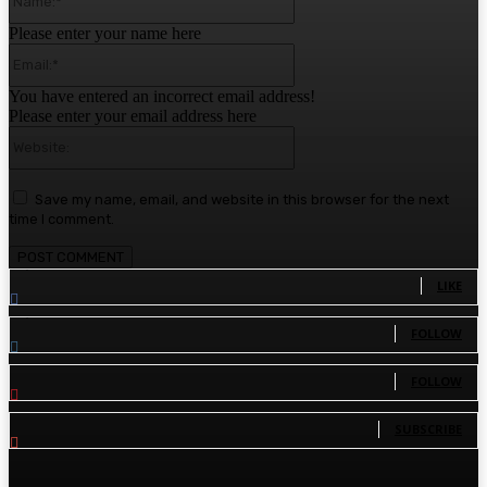
Please enter your name here
Email:*
You have entered an incorrect email address!
Please enter your email address here
Website:
Save my name, email, and website in this browser for the next
time I comment.
1,780
Fans
LIKE
1,570
Followers
FOLLOW
110
Followers
FOLLOW
81
Subscribers
SUBSCRIBE